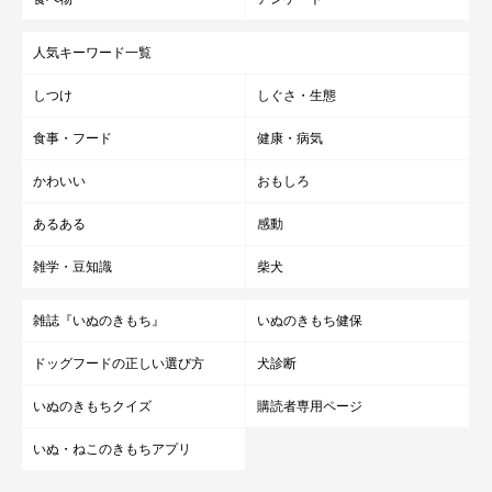
人気キーワード一覧
しつけ
しぐさ・生態
食事・フード
健康・病気
かわいい
おもしろ
あるある
感動
雑学・豆知識
柴犬
雑誌『いぬのきもち』
いぬのきもち健保
ドッグフードの正しい選び方
犬診断
いぬのきもちクイズ
購読者専用ページ
いぬ・ねこのきもちアプリ