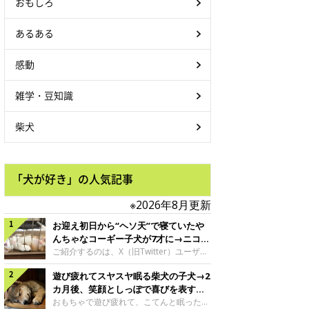
おもしろ
あるある
感動
雑学・豆知識
柴犬
「犬が好き」の人気記事
※2026年8月更新
お迎え初日から“ヘソ天”で寝ていたや
んちゃなコーギー子犬が7才に→ニコニ
コ“コーギースマイル”が魅力のコに成
ご紹介するのは、X（旧Twitter）ユーザー
＠Kus1oKg2vsgdWS2さんの愛犬でウェル
長！
遊び疲れてスヤスヤ眠る柴犬の子犬→2
シュ・コーギー・ペンブロークの神楽ちゃ
ん。今年の8月で7才になるという神楽ちゃ
カ月後、笑顔としっぽで喜びを表すコ
んですが、いったいどんな子犬時代を過ご
に成長！
おもちゃで遊び疲れて、こてんと眠った子