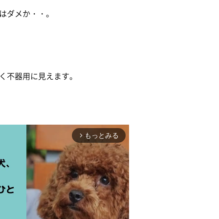
はダメか・・。
く不器用に見えます。
もっとみる
arrow_forward_ios