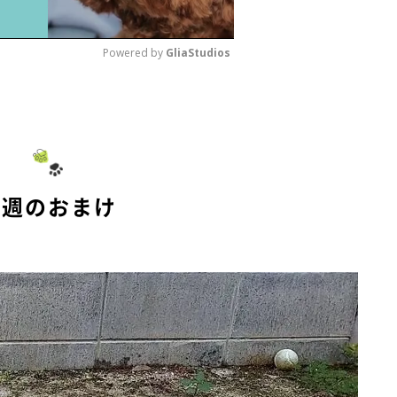
Powered by 
GliaStudios
M
u
t
e
今週のおまけ