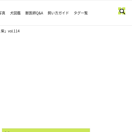
写真
犬図鑑
獣医師Q&A
飼い方ガイド
タグ一覧
vol.114