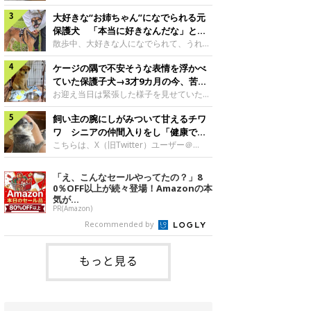
したのでしょうか。今回は、神楽ちゃんの
犬。あれから2カ月、表情や行動にさまざ
成長を飼い主さんと振り返ります！神楽ち
大好きな“お姉ちゃん”になでられる元
まな変化が見られるようになりました。遊
ゃんの成長について聞いた！お迎えから数
び疲れて眠る生後2カ月のなっちゃん遊び
保護犬 「本当に好きなんだな」と感
日後の神楽ちゃん（撮影時生後2カ月）＠
疲れた様子のなっちゃん。@Pkndg_紹介
じる表情にほっこり
散歩中、大好きな人になでられて、うれし
Kus1oKg2vsgdWS2――お迎え当初の神楽
するのは、X（旧Twitter）ユーザー
そうな表情を見せる元保護犬。甘えるよう
ちゃんの様子について教えてください。飼
@Pkndg_さんの愛犬・なっちゃん（取材
ケージの隅で不安そうな表情を浮かべ
な姿に、見ているこちらまでほっこりしま
い主さん： 「お迎え当日から“ヘソ天”で寝
時、生後4カ月／柴犬）。こちらの写真
す。大好きな“お姉ちゃん”に甘える小次郎
ていた保護子犬→3才9カ月の今、苦手
るようなコでし
は、なっちゃんが生後2カ月のころに撮影
くん妹さんになでてもらい、うれしそうな
を克服し頼もしいコに成長！
お迎え当日は緊張した様子を見せていた元
された一枚です。この日、なっちゃんは家
表情を見せる小次郎くん（2026年6月撮
野犬の保護子犬。あれから約3年半、苦手
族と一緒におもちゃで遊んでいました。た
影）。@mika_Jimmy紹介するのは、X（旧
飼い主の腕にしがみついて甘えるチワ
だったことを一つひとつ克服し、家族に寄
くさん遊んで疲れたのか、その後は眠り始
Twitter）ユーザー@mika_Jimmyさんの愛
り添う姿を見せています。お迎え当日、ケ
ワ シニアの仲間入りをし「健康で穏
めたそうです。眠るなっちゃん。
犬・小次郎くん（撮影時5才）。こちら
ージの隅で不安そうにお迎え当日のシルビ
やかな暮らしが続いてほしい」と願う
こちらは、X（旧Twitter）ユーザー＠
@Pkndg_
は、飼い主さんの妹さんと一緒に散歩をし
アちゃん。@nemonemotos今回紹介する
kotubusuke617さんが投稿した写真。写
たときに撮影したという一枚です。この
のは、X（旧Twitter）ユーザー
っているのは、愛犬でチワワのつぶしゃん
「え、こんなセールやってたの？」8
日、飼い主さんは実家から自宅へ帰る途
@nemonemotosさんの愛犬・シルビアち
（本名：こつぶちゃん）です。飼い主さん
0％OFF以上が続々登場！Amazonの本
中、妹さんと公園で待ち合わせ
ゃん（撮影当時、生後推定2カ月）。飼い
の腕にしがみつくつぶしゃん（撮影時6
気が...
主さんが「#最初に撮った一枚」として投
才）＠kotubusuke617撮影当時の状況に
PR(Amazon)
稿した写真には、ケージの隅で不安そうな
ついて伺うと、飼い主さんはこう教えてく
Recommended by
表情を浮かべるシルビアちゃんの姿が写っ
れました。飼い主さん： 「ある休日のこ
ていました。こちらは、保護犬だったシル
とです。私がソファに座った途端にひざの
上にのってきたので、そのままなでながら
もっと見る
テレビを見ていたのですが、微動だにしな
いので気になって見てみると、腕にしがみ
つくような形で気持ちよさそうに