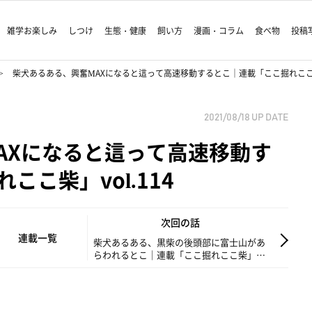
雑学お楽しみ
しつけ
生態・健康
飼い方
漫画・コラム
食べ物
投稿
柴犬あるある、興奮MAXになると這って高速移動するとこ｜連載「ここ掘れここ柴」
2021/08/18
UP DATE
AXになると這って高速移動す
こ柴」vol.114
次回の話
連載一覧
柴犬あるある、黒柴の後頭部に富士山があ
らわれるとこ｜連載「ここ掘れここ柴」
vol.115