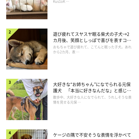
長！
Kus1oK …
遊び疲れてスヤスヤ眠る柴犬の子犬→2
カ月後、笑顔としっぽで喜びを表すコに
成長！
おもちゃで遊び疲れて、こてんと眠った子犬。あれ
から2カ月、表 …
大好きな“お姉ちゃん”になでられる元保
護犬 「本当に好きなんだな」と感じる
表情にほっこり
散歩中、大好きな人になでられて、うれしそうな表
情を見せる元保 …
ケージの隅で不安そうな表情を浮かべて