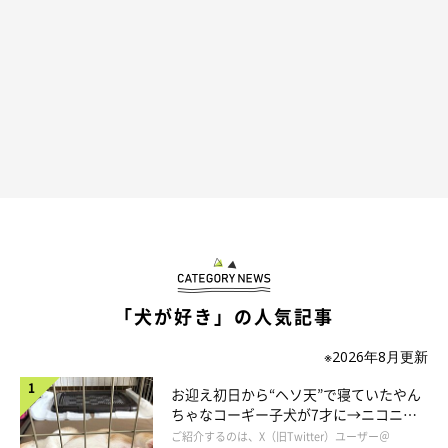
「犬が好き」の人気記事
※2026年8月更新
お迎え初日から“ヘソ天”で寝ていたやん
ちゃなコーギー子犬が7才に→ニコニ
コ“コーギースマイル”が魅力のコに成
ご紹介するのは、X（旧Twitter）ユーザー＠