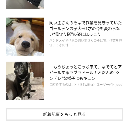
飼い主さんのそばで作業を見守っていた
ゴールデンの子犬→1才の今も変わらな
い“見守り隊”の姿にほっこり
ハンドメイド作家の飼い主さんのそばで、作業を見
守ってきたゴー …
「もうちょっとこっち来て」なでてとア
ピールするラブラドール！ふだんの“ツ
ンデレ”な様子にもキュン
ご紹介するのは、X（旧Twitter）ユーザー＠N_oooi
…
新着記事をもっと見る