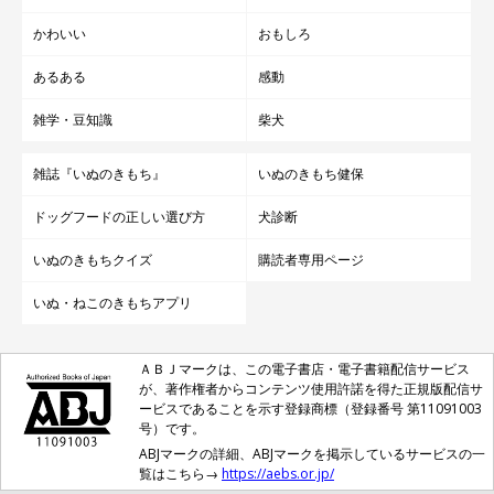
かわいい
おもしろ
あるある
感動
雑学・豆知識
柴犬
雑誌『いぬのきもち』
いぬのきもち健保
ドッグフードの正しい選び方
犬診断
いぬのきもちクイズ
購読者専用ページ
いぬ・ねこのきもちアプリ
ＡＢＪマークは、この電子書店・電子書籍配信サービス
が、著作権者からコンテンツ使用許諾を得た正規版配信サ
ービスであることを示す登録商標（登録番号 第11091003
号）です。
ABJマークの詳細、ABJマークを掲示しているサービスの一
覧はこちら→
https://aebs.or.jp/