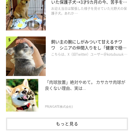
いた保護子犬→3才9カ月の今、苦手を克
服し頼もしいコに成長！
お迎え当日は緊張した様子を見せていた元野犬の保
護子犬。あれか …
飼い主の腕にしがみついて甘えるチワ
ワ シニアの仲間入りをし「健康で穏や
かな暮らしが続いてほしい」と願う
こちらは、X（旧Twitter）ユーザー＠kotubusuk …
「肉球放置」絶対やめて。 カサカサ肉球が
良くない理由、実は...
PR(AIGATE株式会社)
もっと見る