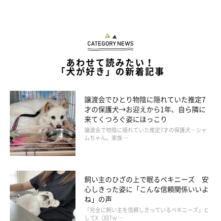
あわせて読みたい！
「犬が好き」の新着記事
譲渡会でひとり物陰に隠れていた推定7
才の保護犬→お迎えから1年、自ら隣に
来てくつろぐ姿にほっこり
譲渡会で物陰に隠れていた推定7才の保護犬・シャ
ムちゃん。家族 …
飼い主のひざの上で眠るペキニーズ 安
心しきった姿に「こんな信頼関係いいよ
ね」の声
「完全に飼い主を信頼しきっているペキニーズ」と
してX（旧Tw …