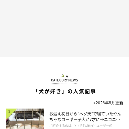
「うりゃうりゃ！」
どうやら、水風船を割る快感を覚えたみたいだ♪ ちょっと警戒
しながら、前足でちょんちょん、かわい～ッ(o´艸`)
「犬が好き」の人気記事
※2026年8月更新
お迎え初日から“ヘソ天”で寝ていたやん
ちゃなコーギー子犬が7才に→ニコニ
コ“コーギースマイル”が魅力のコに成
ご紹介するのは、X（旧Twitter）ユーザー＠