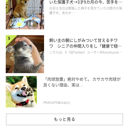
いた保護子犬→3才9カ月の今、苦手を克
服し頼もしいコに成長！
お迎え当日は緊張した様子を見せていた元野犬の保
護子犬。あれか …
飼い主の腕にしがみついて甘えるチワ
ワ シニアの仲間入りをし「健康で穏や
かな暮らしが続いてほしい」と願う
こちらは、X（旧Twitter）ユーザー＠kotubusuk …
「肉球放置」絶対やめて。 カサカサ肉球が
良くない理由、実は...
PR(AIGATE株式会社)
もっと見る