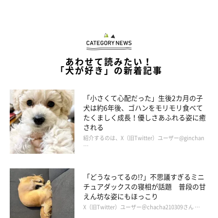
あわせて読みたい！
「犬が好き」の新着記事
「小さくて心配だった」生後2カ月の子
犬は約6年後、ゴハンをモリモリ食べて
たくましく成長！優しさあふれる姿に癒
される
紹介するのは、X（旧Twitter）ユーザー@ginchan
…
「どうなってるの!?」不思議すぎるミニ
チュアダックスの寝相が話題 普段の甘
えん坊な姿にもほっこり
X（旧Twitter）ユーザー＠chacha210309さん …