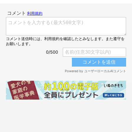
もッ！(*´ｪ`*)♪
「うりゃ！」