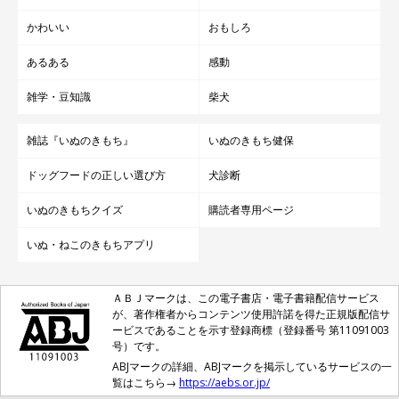
かわいい
おもしろ
あるある
感動
雑学・豆知識
柴犬
雑誌『いぬのきもち』
いぬのきもち健保
ドッグフードの正しい選び方
犬診断
いぬのきもちクイズ
購読者専用ページ
いぬ・ねこのきもちアプリ
ＡＢＪマークは、この電子書店・電子書籍配信サービス
が、著作権者からコンテンツ使用許諾を得た正規版配信サ
ービスであることを示す登録商標（登録番号 第11091003
号）です。
ABJマークの詳細、ABJマークを掲示しているサービスの一
覧はこちら→
https://aebs.or.jp/