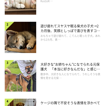
長！
Kus1oK …
遊び疲れてスヤスヤ眠る柴犬の子犬→2
カ月後、笑顔としっぽで喜びを表すコに
成長！
おもちゃで遊び疲れて、こてんと眠った子犬。あれ
から2カ月、表 …
ビックリしながらも、めいっぱい楽しんでいたワンコなのでした
♪
参照／YouTube（柴犬「水風船」を割る快感を覚えてしまう。）
大好きな“お姉ちゃん”になでられる元保
https://www.youtube.com/watch?v=XJa_ViN3kto
護犬 「本当に好きなんだな」と感じる
表情にほっこり
文／二宮ねこむ
散歩中、大好きな人になでられて、うれしそうな表
情を見せる元保 …
ケージの隅で不安そうな表情を浮かべて