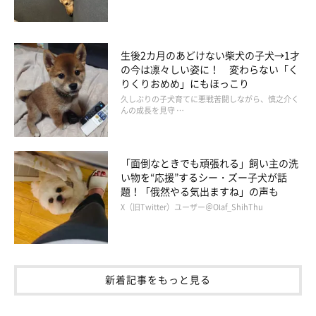
生後2カ月のあどけない柴犬の子犬→1才
の今は凛々しい姿に！ 変わらない「く
りくりおめめ」にもほっこり
久しぶりの子犬育てに悪戦苦闘しながら、慎之介く
んの成長を見守 …
「面倒なときでも頑張れる」飼い主の洗
い物を“応援”するシー・ズー子犬が話
題！「俄然やる気出ますね」の声も
X（旧Twitter）ユーザー＠Olaf_ShihThu
新着記事をもっと見る