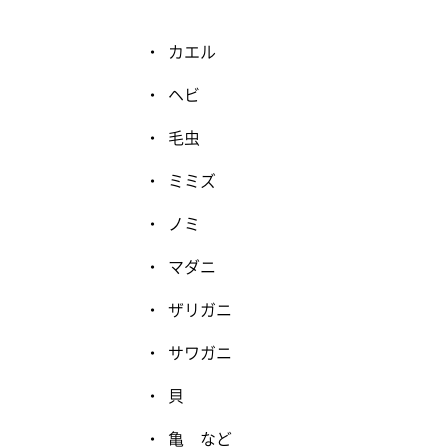
カエル
ヘビ
毛虫
ミミズ
ノミ
マダニ
ザリガニ
サワガニ
貝
亀 など