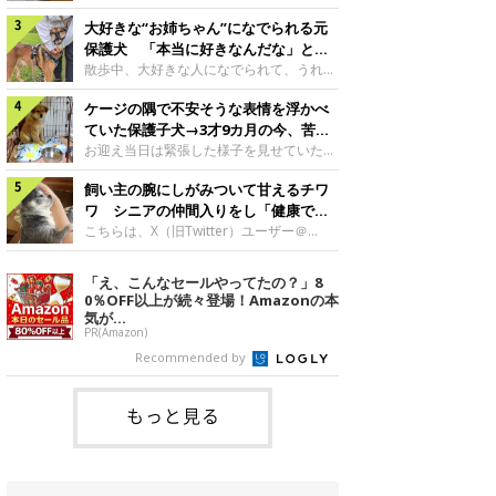
したのでしょうか。今回は、神楽ちゃんの
犬。あれから2カ月、表情や行動にさまざ
成長を飼い主さんと振り返ります！神楽ち
大好きな“お姉ちゃん”になでられる元
まな変化が見られるようになりました。遊
ゃんの成長について聞いた！お迎えから数
び疲れて眠る生後2カ月のなっちゃん遊び
保護犬 「本当に好きなんだな」と感
日後の神楽ちゃん（撮影時生後2カ月）＠
疲れた様子のなっちゃん。@Pkndg_紹介
じる表情にほっこり
散歩中、大好きな人になでられて、うれし
Kus1oKg2vsgdWS2――お迎え当初の神楽
するのは、X（旧Twitter）ユーザー
そうな表情を見せる元保護犬。甘えるよう
ちゃんの様子について教えてください。飼
@Pkndg_さんの愛犬・なっちゃん（取材
ケージの隅で不安そうな表情を浮かべ
な姿に、見ているこちらまでほっこりしま
い主さん： 「お迎え当日から“ヘソ天”で寝
時、生後4カ月／柴犬）。こちらの写真
す。大好きな“お姉ちゃん”に甘える小次郎
ていた保護子犬→3才9カ月の今、苦手
るようなコでし
は、なっちゃんが生後2カ月のころに撮影
くん妹さんになでてもらい、うれしそうな
を克服し頼もしいコに成長！
お迎え当日は緊張した様子を見せていた元
された一枚です。この日、なっちゃんは家
表情を見せる小次郎くん（2026年6月撮
野犬の保護子犬。あれから約3年半、苦手
族と一緒におもちゃで遊んでいました。た
影）。@mika_Jimmy紹介するのは、X（旧
飼い主の腕にしがみついて甘えるチワ
だったことを一つひとつ克服し、家族に寄
くさん遊んで疲れたのか、その後は眠り始
Twitter）ユーザー@mika_Jimmyさんの愛
り添う姿を見せています。お迎え当日、ケ
ワ シニアの仲間入りをし「健康で穏
めたそうです。眠るなっちゃん。
犬・小次郎くん（撮影時5才）。こちら
ージの隅で不安そうにお迎え当日のシルビ
やかな暮らしが続いてほしい」と願う
こちらは、X（旧Twitter）ユーザー＠
@Pkndg_
は、飼い主さんの妹さんと一緒に散歩をし
アちゃん。@nemonemotos今回紹介する
kotubusuke617さんが投稿した写真。写
たときに撮影したという一枚です。この
のは、X（旧Twitter）ユーザー
っているのは、愛犬でチワワのつぶしゃん
「え、こんなセールやってたの？」8
日、飼い主さんは実家から自宅へ帰る途
@nemonemotosさんの愛犬・シルビアち
（本名：こつぶちゃん）です。飼い主さん
0％OFF以上が続々登場！Amazonの本
中、妹さんと公園で待ち合わせ
ゃん（撮影当時、生後推定2カ月）。飼い
の腕にしがみつくつぶしゃん（撮影時6
気が...
主さんが「#最初に撮った一枚」として投
才）＠kotubusuke617撮影当時の状況に
PR(Amazon)
稿した写真には、ケージの隅で不安そうな
ついて伺うと、飼い主さんはこう教えてく
Recommended by
表情を浮かべるシルビアちゃんの姿が写っ
れました。飼い主さん： 「ある休日のこ
ていました。こちらは、保護犬だったシル
とです。私がソファに座った途端にひざの
上にのってきたので、そのままなでながら
もっと見る
テレビを見ていたのですが、微動だにしな
いので気になって見てみると、腕にしがみ
つくような形で気持ちよさそうに