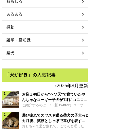
おもしろ
あるある
感動
雑学・豆知識
柴犬
「犬が好き」の人気記事
※2026年8月更新
お迎え初日から“ヘソ天”で寝ていたや
んちゃなコーギー子犬が7才に→ニコニ
コ“コーギースマイル”が魅力のコに成
ご紹介するのは、X（旧Twitter）ユーザー
＠Kus1oKg2vsgdWS2さんの愛犬でウェル
長！
遊び疲れてスヤスヤ眠る柴犬の子犬→2
シュ・コーギー・ペンブロークの神楽ちゃ
ん。今年の8月で7才になるという神楽ちゃ
カ月後、笑顔としっぽで喜びを表すコ
んですが、いったいどんな子犬時代を過ご
に成長！
おもちゃで遊び疲れて、こてんと眠った子