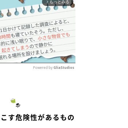
もっとみる
arrow_forward_ios
Powered by 
GliaStudios
M
u
t
e
起こす危険性があるもの