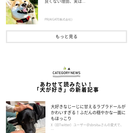
良くない理由、実は...
PR(AIGATE株式会社)
もっと見る
あわせて読みたい！
「犬が好き」の新着記事
大好きなじーじに甘えるラブラドールが
かわいすぎる！ふだんの穏やかな一面に
もほっこり
X（旧Twitter）ユーザー＠sbrsitmさんの愛犬で、
…