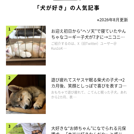
「犬が好き」の人気記事
※2026年8月更新
お迎え初日から“ヘソ天”で寝ていたやん
ちゃなコーギー子犬が7才に→ニコニ
コ“コーギースマイル”が魅力のコに成
ご紹介するのは、X（旧Twitter）ユーザー＠
長！
Kus1oK …
遊び疲れてスヤスヤ眠る柴犬の子犬→2
カ月後、笑顔としっぽで喜びを表すコに
成長！
おもちゃで遊び疲れて、こてんと眠った子犬。あれ
から2カ月、表 …
大好きな“お姉ちゃん”になでられる元保