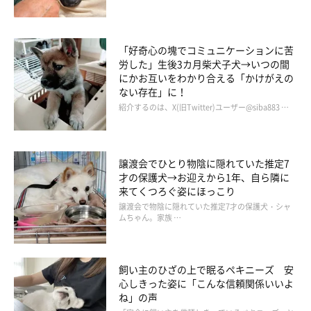
「好奇心の塊でコミュニケーションに苦
労した」生後3カ月柴犬子犬→いつの間
にかお互いをわかり合える「かけがえの
ない存在」に！
紹介するのは、X(旧Twitter)ユーザー@siba883 …
譲渡会でひとり物陰に隠れていた推定7
才の保護犬→お迎えから1年、自ら隣に
来てくつろぐ姿にほっこり
譲渡会で物陰に隠れていた推定7才の保護犬・シャ
ムちゃん。家族 …
飼い主のひざの上で眠るペキニーズ 安
心しきった姿に「こんな信頼関係いいよ
ね」の声