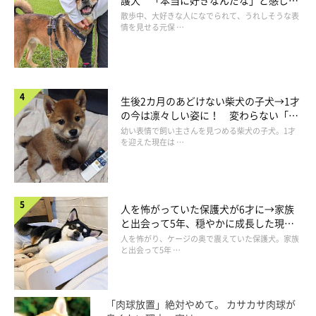
護犬 「本当に好きなんだな」と感じる
表情にほっこり
散歩中、大好きな人になでられて、うれしそうな表
情を見せる元保 …
生後2カ月のあどけない柴犬の子犬→1才
の今は凛々しい姿に！ 変わらない「く
りくりおめめ」にもほっこり
幼い表情で飼い主さんを見つめる柴犬の子犬。1才
を迎えた現在は …
人を怖がっていた保護犬が6才に→家族
と出会って5年、穏やかに成長した現在
の姿にグッとくる
人を怖がり、ケージの奥で震えていた保護犬。家族
と出会って5年 …
「肉球放置」絶対やめて。 カサカサ肉球が