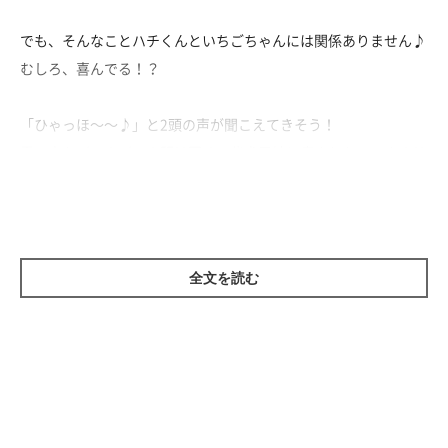
でも、そんなことハチくんといちごちゃんには関係ありません♪
むしろ、喜んでる！？
「ひゃっほ～～♪」と2頭の声が聞こえてきそう！
雪の中をびゅんびゅん駆け回る、柴犬兄妹に癒されちゃいます♡
全文を読む