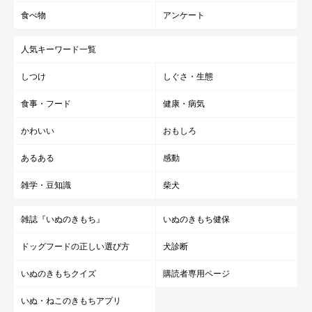
食べ物
アンケート
人気キーワード一覧
しつけ
しぐさ・生態
食事・フード
健康・病気
かわいい
おもしろ
あるある
感動
雑学・豆知識
柴犬
雑誌『いぬのきもち』
いぬのきもち健保
ドッグフードの正しい選び方
犬診断
いぬのきもちクイズ
購読者専用ページ
いぬ・ねこのきもちアプリ