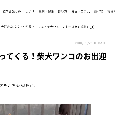
雑学お楽しみ
しつけ
生態・健康
飼い方
漫画・コラム
食べ物
投稿
大好きなパパさんが帰ってくる！柴犬ワンコのお出迎えに感動(T_T)
2018/03/23
UP DATE
ってくる！柴犬ワンコのお出迎
もこちゃんU^ｪ^U