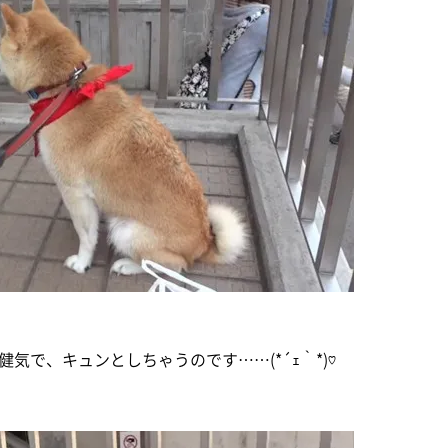
気で、キュンとしちゃうのです……(*´ｪ｀*)♡