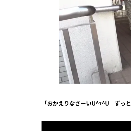
「おかえりなさーいU^ｪ^U ずっ