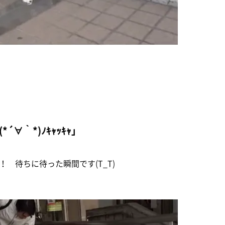
∀｀*)ﾉｷｬｯｷｬ」
 待ちに待った瞬間です(T_T)