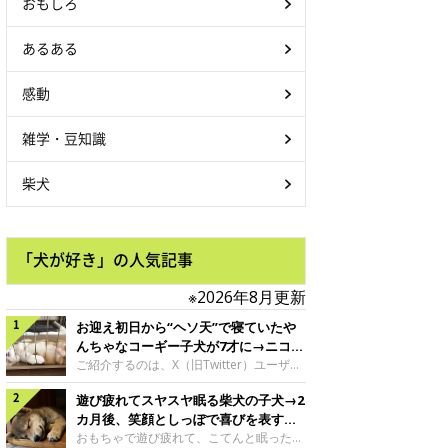
おもしろ
あるある
感動
雑学・豆知識
柴犬
「犬が好き」の人気記事
※2026年8月更新
お迎え初日から“ヘソ天”で寝ていたや
んちゃなコーギー子犬が7才に→ニコニ
コ“コーギースマイル”が魅力のコに成
ご紹介するのは、X（旧Twitter）ユーザー
＠Kus1oKg2vsgdWS2さんの愛犬でウェル
長！
遊び疲れてスヤスヤ眠る柴犬の子犬→2
シュ・コーギー・ペンブロークの神楽ちゃ
ん。今年の8月で7才になるという神楽ちゃ
カ月後、笑顔としっぽで喜びを表すコ
んですが、いったいどんな子犬時代を過ご
に成長！
おもちゃで遊び疲れて、こてんと眠った子