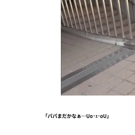
「パパまだかなぁ…Uo･ｪ･oU」