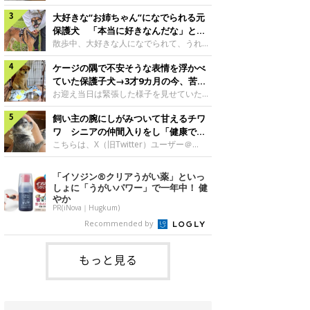
したのでしょうか。今回は、神楽ちゃんの
犬。あれから2カ月、表情や行動にさまざ
成長を飼い主さんと振り返ります！神楽ち
大好きな“お姉ちゃん”になでられる元
まな変化が見られるようになりました。遊
ゃんの成長について聞いた！お迎えから数
び疲れて眠る生後2カ月のなっちゃん遊び
保護犬 「本当に好きなんだな」と感
日後の神楽ちゃん（撮影時生後2カ月）＠
疲れた様子のなっちゃん。@Pkndg_紹介
じる表情にほっこり
散歩中、大好きな人になでられて、うれし
Kus1oKg2vsgdWS2――お迎え当初の神楽
するのは、X（旧Twitter）ユーザー
そうな表情を見せる元保護犬。甘えるよう
ちゃんの様子について教えてください。飼
@Pkndg_さんの愛犬・なっちゃん（取材
ケージの隅で不安そうな表情を浮かべ
な姿に、見ているこちらまでほっこりしま
い主さん： 「お迎え当日から“ヘソ天”で寝
時、生後4カ月／柴犬）。こちらの写真
す。大好きな“お姉ちゃん”に甘える小次郎
ていた保護子犬→3才9カ月の今、苦手
るようなコでし
は、なっちゃんが生後2カ月のころに撮影
くん妹さんになでてもらい、うれしそうな
を克服し頼もしいコに成長！
お迎え当日は緊張した様子を見せていた元
された一枚です。この日、なっちゃんは家
表情を見せる小次郎くん（2026年6月撮
野犬の保護子犬。あれから約3年半、苦手
族と一緒におもちゃで遊んでいました。た
影）。@mika_Jimmy紹介するのは、X（旧
飼い主の腕にしがみついて甘えるチワ
だったことを一つひとつ克服し、家族に寄
くさん遊んで疲れたのか、その後は眠り始
Twitter）ユーザー@mika_Jimmyさんの愛
り添う姿を見せています。お迎え当日、ケ
ワ シニアの仲間入りをし「健康で穏
めたそうです。眠るなっちゃん。
犬・小次郎くん（撮影時5才）。こちら
ージの隅で不安そうにお迎え当日のシルビ
やかな暮らしが続いてほしい」と願う
こちらは、X（旧Twitter）ユーザー＠
@Pkndg_
は、飼い主さんの妹さんと一緒に散歩をし
アちゃん。@nemonemotos今回紹介する
kotubusuke617さんが投稿した写真。写
たときに撮影したという一枚です。この
のは、X（旧Twitter）ユーザー
っているのは、愛犬でチワワのつぶしゃん
「イソジン®クリアうがい薬」といっ
日、飼い主さんは実家から自宅へ帰る途
@nemonemotosさんの愛犬・シルビアち
（本名：こつぶちゃん）です。飼い主さん
しょに「うがいパワー」で一年中！ 健
中、妹さんと公園で待ち合わせ
ゃん（撮影当時、生後推定2カ月）。飼い
の腕にしがみつくつぶしゃん（撮影時6
やか
主さんが「#最初に撮った一枚」として投
才）＠kotubusuke617撮影当時の状況に
PR(iNova｜Hugkum)
稿した写真には、ケージの隅で不安そうな
ついて伺うと、飼い主さんはこう教えてく
Recommended by
表情を浮かべるシルビアちゃんの姿が写っ
れました。飼い主さん： 「ある休日のこ
ていました。こちらは、保護犬だったシル
とです。私がソファに座った途端にひざの
上にのってきたので、そのままなでながら
もっと見る
テレビを見ていたのですが、微動だにしな
いので気になって見てみると、腕にしがみ
つくような形で気持ちよさそうに