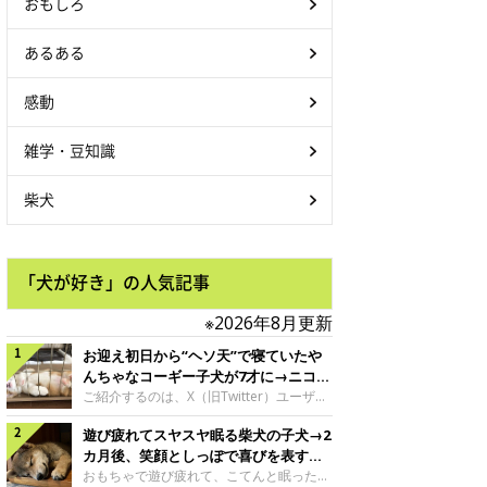
おもしろ
あるある
感動
雑学・豆知識
柴犬
「犬が好き」の人気記事
※2026年8月更新
お迎え初日から“ヘソ天”で寝ていたや
んちゃなコーギー子犬が7才に→ニコニ
コ“コーギースマイル”が魅力のコに成
ご紹介するのは、X（旧Twitter）ユーザー
＠Kus1oKg2vsgdWS2さんの愛犬でウェル
長！
遊び疲れてスヤスヤ眠る柴犬の子犬→2
シュ・コーギー・ペンブロークの神楽ちゃ
ん。今年の8月で7才になるという神楽ちゃ
カ月後、笑顔としっぽで喜びを表すコ
んですが、いったいどんな子犬時代を過ご
に成長！
おもちゃで遊び疲れて、こてんと眠った子