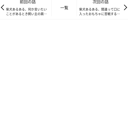
スです。
前回の話
次回の話
一覧
柴犬あるある、何か言いたい
柴犬あるある、間違って口に
ことがあるとき飼い主の肩を
入ったおもちゃに苦戦すると
(返して欲しいならウマウマください。
たたくとこ｜連載「ここ掘れ
こ｜連載「ここ掘れここ柴」
ここ柴」vol.240
vol.242
ひっぱりっこしますか？破れるちゃうかもしれませんよ？
ほらほら〜)
"だいじ"なものを柴犬さんの手中ならぬ口内に収まっているわけ
ですから、ご主人の立場は弱いものです。
いかに破らないように、よだれで濡れないように取り返すか。
ウマウマを見て目を輝かせ、ふと口元が緩んだ瞬間がチャンスで
す。
しかし、一歩出遅れてしまうと、柴犬さんの鉄壁のガードに阻ま
れ、
(そういう考えなんですね。では、こちらもそういう態度を取ら
せてもらいます)と、噛んでいる力が一段強くなったり…