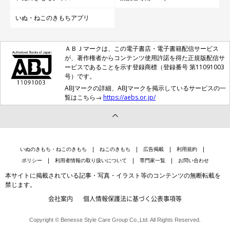
いぬ・ねこのきもちアプリ
ＡＢＪマークは、この電子書店・電子書籍配信サービス
が、著作権者からコンテンツ使用許諾を得た正規版配信サ
ービスであることを示す登録商標（登録番号 第11091003
号）です。
ABJマークの詳細、ABJマークを掲示しているサービスの一
覧はこちら→
https://aebs.or.jp/
いぬのきもち・ねこのきもち
ねこのきもち
広告掲載
利用規約
ポリシー
利用者情報の取り扱いについて
専門家一覧
お問い合わせ
本サイトに掲載されている記事・写真・イラスト等のコンテンツの無断転載を
禁じます。
会社案内
個人情報保護法に基づく公表事項等
Copyright © Benesse Style Care Group Co.,Ltd. All Rights Reserved.