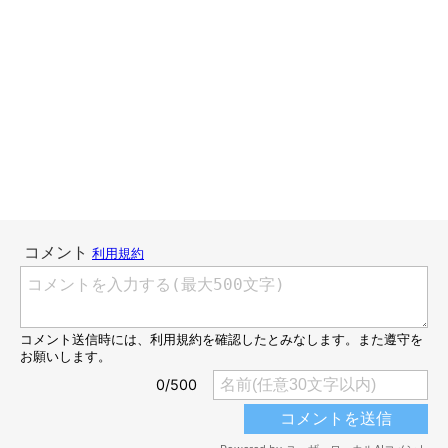
口からは離してくれても手でしっかり押さえていて、いつでも力
を入れられる状態にしてご主人を揺さぶったりするのです。
特にだいじなものではないときは思う存分ひっぱりっこを楽しむ
のがいいですが、何を落とし、何を拾われてしまったか、が重要
になってきます。
柴犬さんに弱みを握られるのは恐ろしいことです。笑
今週のおまけ