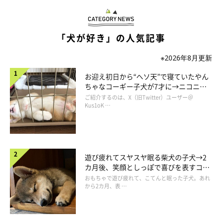
交換条件を出されても飲むことはありません。
したがってひっぱりこもしなければ、一瞬の隙をついて奪い返す
一連のやりとりはないのです。
「犬が好き」の人気記事
つまらないこよみさん。
※2026年8月更新
やりきれない気持ちをぶつけたのでしょう。
お迎え初日から“ヘソ天”で寝ていたやん
ちゃなコーギー子犬が7才に→ニコニ
こんなもの、こんなもの！
コ“コーギースマイル”が魅力のコに成
ご紹介するのは、X（旧Twitter）ユーザー＠
お得意の『ちぎちぎブンブン』です。
長！
Kus1oK …
ちぎっては文を繰り返し、ここまで見事に箱を解体したようで
す。
遊び疲れてスヤスヤ眠る柴犬の子犬→2
いつどのタイミングでついたのかは分かりませんが、自分がちぎ
カ月後、笑顔としっぽで喜びを表すコに
ったひとかけらがなんとまあ見事にマズルにくっついたようで
成長！
おもちゃで遊び疲れて、こてんと眠った子犬。あれ
から2カ月、表 …
す。
全く気づいていないご本人。
くっつけたままこちらをじっと見やるので、かわいくてたまらな