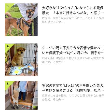
いのです。
大好きな“お姉ちゃん”になでられる元保
この写真があと何カットあるのかはご想像にお任せします。
護犬 「本当に好きなんだな」と感じる
表情にほっこり
散歩中、大好きな人になでられて、うれしそうな表
情を見せる元保 …
しかし、ここにくっついていたら見えないでしょうか？
人だったら気づきますよね。
ピントは合わなくても何かが乗っていることは見えるし、その前
に鼻に何か乗っている感触があります。
ケージの隅で不安そうな表情を浮かべて
柴犬さんはびっしり毛に覆われているから、そのあたりの感覚は
いた保護子犬→3才9カ月の今、苦手を克
服し頼もしいコに成長！
鈍いのかもしれませんね。
お迎え当日は緊張した様子を見せていた元野犬の保
護子犬。あれか …
ピントが合わないものは認識しないのかもしれませんし。
いいのよかわいいから。
実家の玄関で“ばぁば”の声を聞いた柴犬
後片付けもせずにちぎりっぱなしでどこかへ行ってしまってもい
→喜びを爆発させる「相思相愛」な光景
いのよ。
にほっこり
玄関でしっぽを振り、ソワソワと落ち着かない様子
「かわいいは全てを超える」なんでも許されてしまう。
の柴犬。その先 …
柴犬界ではそれが通用してしまうのですよね。