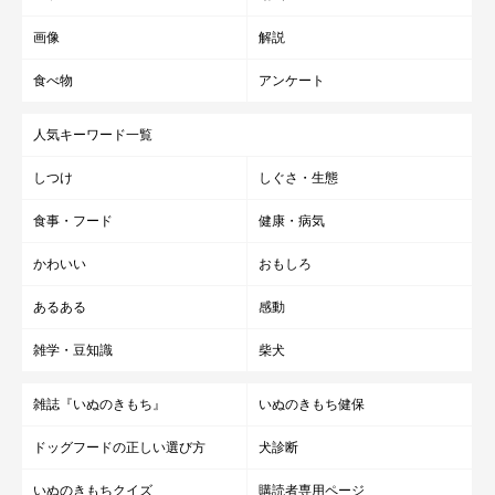
画像
解説
食べ物
アンケート
人気キーワード一覧
しつけ
しぐさ・生態
食事・フード
健康・病気
かわいい
おもしろ
あるある
感動
雑学・豆知識
柴犬
雑誌『いぬのきもち』
いぬのきもち健保
ドッグフードの正しい選び方
犬診断
いぬのきもちクイズ
購読者専用ページ