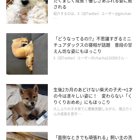
たくましく成長！優しさあふれる姿に癒
京都府在住。柴犬の魅力をイラストで表現してSNSで発信、共感
される
を呼び、「ここ柴部」のハッシュタグとともに話題に。そのイラ
紹介するのは、X（旧Twitter）ユーザー@ginchan
…
ストは、ドラマ・映画「柴公園」のエンドロールにも登場。柴犬
たちのクスッと笑える生態を描いた書籍「柴犬のここが好き」を
「どうなってるの!?」不思議すぎるミニ
出版。
チュアダックスの寝相が話題 普段の甘
えん坊な姿にもほっこり
ここ柴のインスタグラム
X（旧Twitter）ユーザー＠chacha210309さん …
柴犬のここが好き #ここ柴部
生後2カ月のあどけない柴犬の子犬→1才
の今は凛々しい姿に！ 変わらない「く
りくりおめめ」にもほっこり
久しぶりの子犬育てに悪戦苦闘しながら、慎之介く
んの成長を見守 …
「面倒なときでも頑張れる」飼い主の洗