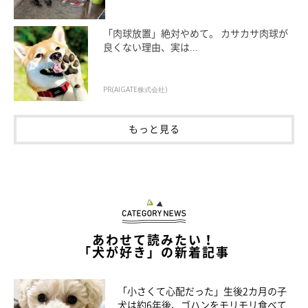
「肉球放置」絶対やめて。 カサカサ肉球が
良くない理由、実は...
PR(AIGATE株式会社)
もっと見る
柵の隙間にすっぽり！
@pomeko_nymz
そんなポメくんは、子犬時代の行動を見てもわかるように「人が
あわせて読みたい！
思ってもみない行動」をすることがあるのだそう。飼い主さんを
「犬が好き」の新着記事
驚かせることもあるようで、過去にはこんな出来事があったとい
います。
「小さくて心配だった」生後2カ月の子
犬は約6年後、ゴハンをモリモリ食べて