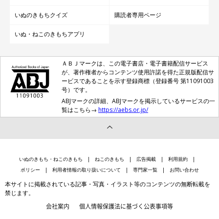
いぬのきもちクイズ
購読者専用ページ
いぬ・ねこのきもちアプリ
ＡＢＪマークは、この電子書店・電子書籍配信サービス
が、著作権者からコンテンツ使用許諾を得た正規版配信サ
ービスであることを示す登録商標（登録番号 第11091003
号）です。
ABJマークの詳細、ABJマークを掲示しているサービスの一
覧はこちら→
https://aebs.or.jp/
いぬのきもち・ねこのきもち
ねこのきもち
広告掲載
利用規約
ポリシー
利用者情報の取り扱いについて
専門家一覧
お問い合わせ
本サイトに掲載されている記事・写真・イラスト等のコンテンツの無断転載を
禁じます。
会社案内
個人情報保護法に基づく公表事項等