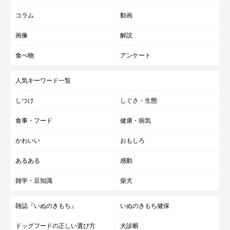
コラム
動画
画像
解説
食べ物
アンケート
人気キーワード一覧
しつけ
しぐさ・生態
食事・フード
健康・病気
かわいい
おもしろ
あるある
感動
雑学・豆知識
柴犬
雑誌『いぬのきもち』
いぬのきもち健保
ドッグフードの正しい選び方
犬診断