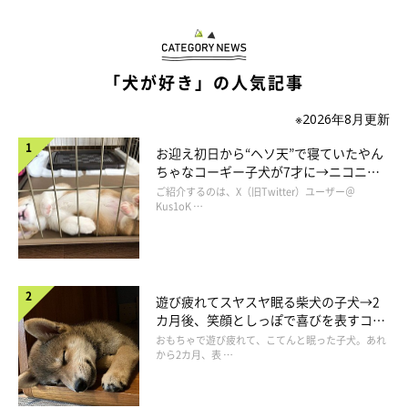
おちゃめなポメくんの行動にクスッ！
「犬が好き」の人気記事
※2026年8月更新
お迎え初日から“ヘソ天”で寝ていたやん
ちゃなコーギー子犬が7才に→ニコニ
コ“コーギースマイル”が魅力のコに成
ご紹介するのは、X（旧Twitter）ユーザー＠
長！
Kus1oK …
遊び疲れてスヤスヤ眠る柴犬の子犬→2
カ月後、笑顔としっぽで喜びを表すコに
成長！
おもちゃで遊び疲れて、こてんと眠った子犬。あれ
から2カ月、表 …