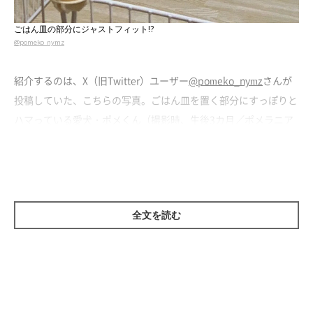
ごはん皿の部分にジャストフィット!?
@pomeko_nymz
紹介するのは、X（旧Twitter）ユーザー
@pomeko_nymz
さんが
投稿していた、こちらの写真。ごはん皿を置く部分にすっぽりと
ハマっている愛犬・ポメくん（撮影時、生後3カ月／ポメラニア
ン）の姿が写っています。
「なんでそこに!?」とツッコミたくなるような場所でくつろいで
いる、ポメくん。可愛らしい光景に、思わずフフッと笑ってしま
全文を読む
いませんか？
撮影当時の状況を飼い主さんに聞いたところ、
ポメくんをお迎え
したばかりの頃のこと
だったといいます。ポメくんのこの姿を見
て、飼い主さんはどのようなことを思ったのでしょうか。