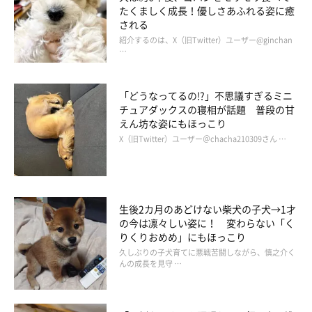
たくましく成長！優しさあふれる姿に癒
飼い主さん：
される
「外に出ないように取り付けた柵の隙間に挟まってたりしたこと
紹介するのは、X（旧Twitter）ユーザー@ginchan
…
があり、これは今までで一番驚きました。この件があってから、
この隙間に入れないようにゴミ箱で塞いでいます（笑）」
「どうなってるの!?」不思議すぎるミニ
チュアダックスの寝相が話題 普段の甘
えん坊な姿にもほっこり
X（旧Twitter）ユーザー＠chacha210309さん …
生後2カ月のあどけない柴犬の子犬→1才
の今は凛々しい姿に！ 変わらない「く
りくりおめめ」にもほっこり
久しぶりの子犬育てに悪戦苦闘しながら、慎之介く
んの成長を見守 …