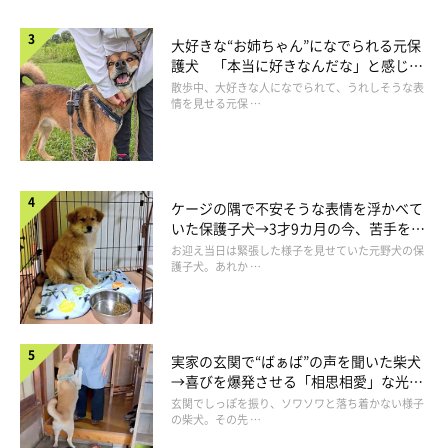
大好きな“お姉ちゃん”になでられる元保
4才になったポメくん
護犬 「本当に好きなんだな」と感じる
@pomeko_nymz
表情にほっこり
散歩中、大好きな人になでられて、うれしそうな表
情を見せる元保 …
子犬時代におちゃめな姿を見せていたポメくんは、現在4才にな
りました。とにかく人なつっこくて、甘えん坊な性格のコに成長
したといいます。
ケージの隅で不安そうな表情を浮かべて
いた保護子犬→3才9カ月の今、苦手を克
飼い主さんがカーペットやクッションに座っていると、必ず膝の
服し頼もしいコに成長！
お迎え当日は緊張した様子を見せていた元野犬の保
護子犬。あれか …
上に乗ってきてくつろぎ始めるのだとか。
実家の玄関で“ばぁば”の声を聞いた柴犬
→喜びを爆発させる「相思相愛」な光景
にほっこり
玄関でしっぽを振り、ソワソワと落ち着かない様子
の柴犬。その先 …