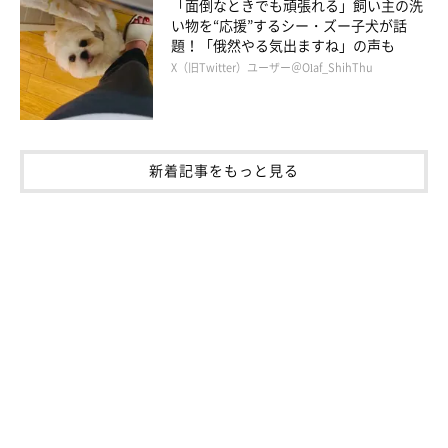
「面倒なときでも頑張れる」飼い主の洗
い物を“応援”するシー・ズー子犬が話
題！「俄然やる気出ますね」の声も
X（旧Twitter）ユーザー＠Olaf_ShihThu
「足に挟まって満足気」
@pomeko_nymz
一緒に過ごすなかで、たくさんの癒しを与えてくれるポメくん。
新着記事をもっと見る
そんなポメくんの存在について、飼い主さんは
「大事な家族で、
なくてはならない存在」
と話していました。
関連記事:
飼い主の膝の上で戯れる子犬、3年後に「同じシ
チュエーション」で写真を撮ると→成長ぶりが
微笑ましい！
紹介するのは、X（旧Twitter）ユーザー@pomeko_nymzさんが「#
これがこうなる選手権」のハッシュタグをつけて投稿していた、愛
犬・ポメくん（ポメラニアン）の2枚の写真。まず1枚目には、飼い
主さんの膝の上で戯れている生後3カ月のポメくんが写っていま
す。カメラに向かって無邪気な姿を見せる様子が、なんとも可愛ら
写真提供・取材協力／
@pomeko_nymz
さん／X（旧Twitter）
しい！ そんなポメくんは、現在3才になりました。どのようなコ
取材・文／雨宮カイ
に成長したのでしょうか。