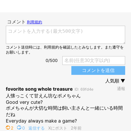
別の日のポメくん。体が大きくなってきて、はみ出ちゃう!?
@pomeko_nymz
飼い主さんによると、「ごはん皿の部分に入ってくつろぐ」とい
うポメくんの行動は、お迎えしてから1カ月ほど続いたのだそ
う。
成長しても、体が少しはみ出る程度なら気にしない様子だったと
いうポメくん。その姿を見て、飼い主さんは
「寝床と勘違いして
いたのかも……？（笑）」
とも思ったそうです。
しかし、2、3カ月が経つと体がさらに大きくなってさすがに入れ