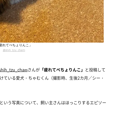
疲れてぺちょりんこ」
@shih_tzu_cham
hih_tzu_cham
さんが
「疲れてぺちょりんこ」
と投稿して
けている愛犬・ちゃむくん（撮影時、生後2カ月／シー・
という写真について、飼い主さんはほっこりするエピソー