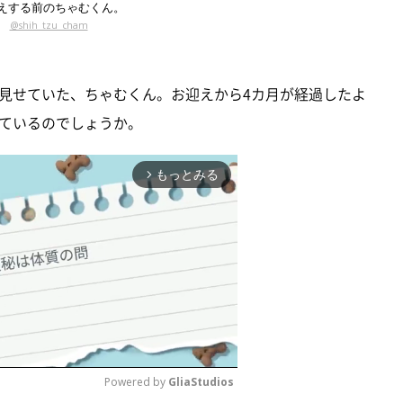
えする前のちゃむくん。
@shih_tzu_cham
見せていた、ちゃむくん。お迎えから4カ月が経過したよ
ているのでしょうか。
もっとみる
arrow_forward_ios
Powered by 
GliaStudios