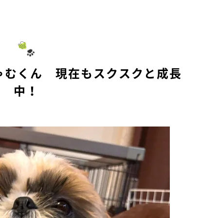
M
u
t
e
ゃむくん 現在もスクスクと成長
中！