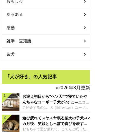
おもしろ
あるある
感動
雑学・豆知識
柴犬
「犬が好き」の人気記事
※2026年8月更新
お迎え初日から“ヘソ天”で寝ていたや
んちゃなコーギー子犬が7才に→ニコニ
コ“コーギースマイル”が魅力のコに成
ご紹介するのは、X（旧Twitter）ユーザー
＠Kus1oKg2vsgdWS2さんの愛犬でウェル
長！
遊び疲れてスヤスヤ眠る柴犬の子犬→2
シュ・コーギー・ペンブロークの神楽ちゃ
ん。今年の8月で7才になるという神楽ちゃ
カ月後、笑顔としっぽで喜びを表すコ
んですが、いったいどんな子犬時代を過ご
に成長！
おもちゃで遊び疲れて、こてんと眠った子