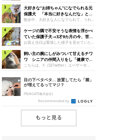
したのでしょうか。今回は、神楽ちゃんの
犬。あれから2カ月、表情や行動にさまざ
成長を飼い主さんと振り返ります！神楽ち
大好きな“お姉ちゃん”になでられる元
まな変化が見られるようになりました。遊
ゃんの成長について聞いた！お迎えから数
び疲れて眠る生後2カ月のなっちゃん遊び
保護犬 「本当に好きなんだな」と感
日後の神楽ちゃん（撮影時生後2カ月）＠
疲れた様子のなっちゃん。@Pkndg_紹介
じる表情にほっこり
散歩中、大好きな人になでられて、うれし
Kus1oKg2vsgdWS2――お迎え当初の神楽
するのは、X（旧Twitter）ユーザー
そうな表情を見せる元保護犬。甘えるよう
ちゃんの様子について教えてください。飼
@Pkndg_さんの愛犬・なっちゃん（取材
ケージの隅で不安そうな表情を浮かべ
な姿に、見ているこちらまでほっこりしま
い主さん： 「お迎え当日から“ヘソ天”で寝
時、生後4カ月／柴犬）。こちらの写真
す。大好きな“お姉ちゃん”に甘える小次郎
ていた保護子犬→3才9カ月の今、苦手
るようなコでし
は、なっちゃんが生後2カ月のころに撮影
くん妹さんになでてもらい、うれしそうな
を克服し頼もしいコに成長！
お迎え当日は緊張した様子を見せていた元
された一枚です。この日、なっちゃんは家
表情を見せる小次郎くん（2026年6月撮
野犬の保護子犬。あれから約3年半、苦手
族と一緒におもちゃで遊んでいました。た
影）。@mika_Jimmy紹介するのは、X（旧
飼い主の腕にしがみついて甘えるチワ
だったことを一つひとつ克服し、家族に寄
くさん遊んで疲れたのか、その後は眠り始
Twitter）ユーザー@mika_Jimmyさんの愛
り添う姿を見せています。お迎え当日、ケ
ワ シニアの仲間入りをし「健康で穏
めたそうです。眠るなっちゃん。
犬・小次郎くん（撮影時5才）。こちら
ージの隅で不安そうにお迎え当日のシルビ
やかな暮らしが続いてほしい」と願う
こちらは、X（旧Twitter）ユーザー＠
@Pkndg_
は、飼い主さんの妹さんと一緒に散歩をし
アちゃん。@nemonemotos今回紹介する
kotubusuke617さんが投稿した写真。写
たときに撮影したという一枚です。この
のは、X（旧Twitter）ユーザー
っているのは、愛犬でチワワのつぶしゃん
目の下ベタベタ… 放置してたら「菌」
日、飼い主さんは実家から自宅へ帰る途
@nemonemotosさんの愛犬・シルビアち
（本名：こつぶちゃん）です。飼い主さん
が増えてるってマジ？
中、妹さんと公園で待ち合わせ
ゃん（撮影当時、生後推定2カ月）。飼い
の腕にしがみつくつぶしゃん（撮影時6
主さんが「#最初に撮った一枚」として投
才）＠kotubusuke617撮影当時の状況に
PR(AIGATE株式会社)
稿した写真には、ケージの隅で不安そうな
ついて伺うと、飼い主さんはこう教えてく
Recommended by
表情を浮かべるシルビアちゃんの姿が写っ
れました。飼い主さん： 「ある休日のこ
ていました。こちらは、保護犬だったシル
とです。私がソファに座った途端にひざの
上にのってきたので、そのままなでながら
もっと見る
テレビを見ていたのですが、微動だにしな
いので気になって見てみると、腕にしがみ
つくような形で気持ちよさそうに