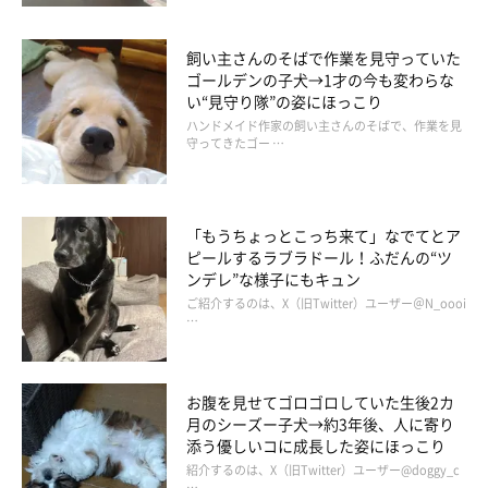
飼い主さんのそばで作業を見守っていた
ゴールデンの子犬→1才の今も変わらな
おなかを見せるこじろうくん
い“見守り隊”の姿にほっこり
@ChinaObachan517
ハンドメイド作家の飼い主さんのそばで、作業を見
守ってきたゴー …
こじろうくんと楽しいひとときを過ごしている飼い主さん家族。
こじろうくんも輪の中に入っているようですが、柴犬ということ
もあるのか
「割とすぐに飽きます（笑）」
と飼い主さん。
「もうちょっとこっち来て」なでてとア
ピールするラブラドール！ふだんの“ツ
ンデレ”な様子にもキュン
ちょっと甘えて、ゴハンやオヤツを食べて、ひとしきり家の中の
ご紹介するのは、X（旧Twitter）ユーザー＠N_oooi
匂いを嗅いで回ったら、たいてい帰りたがるのだとか。
…
飼い主さん：
お腹を見せてゴロゴロしていた生後2カ
「私がまだマッタリお茶を飲んで母と話し込んだりしていても、
月のシーズー子犬→約3年後、人に寄り
部屋から出て玄関付近に座り込み、無言で全身から
『帰りたいオ
添う優しいコに成長した姿にほっこり
ーラ』
を発します。若いころは、母と廊下で遊んだりしていたの
紹介するのは、X（旧Twitter）ユーザー@doggy_c
…