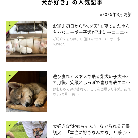
「犬が好き」の人気記事
※2026年8月更新
お迎え初日から“ヘソ天”で寝ていたやん
ちゃなコーギー子犬が7才に→ニコニ
コ“コーギースマイル”が魅力のコに成
ご紹介するのは、X（旧Twitter）ユーザー＠
長！
Kus1oK …
遊び疲れてスヤスヤ眠る柴犬の子犬→2
カ月後、笑顔としっぽで喜びを表すコに
成長！
おもちゃで遊び疲れて、こてんと眠った子犬。あれ
から2カ月、表 …
大好きな“お姉ちゃん”になでられる元保
護犬 「本当に好きなんだな」と感じる