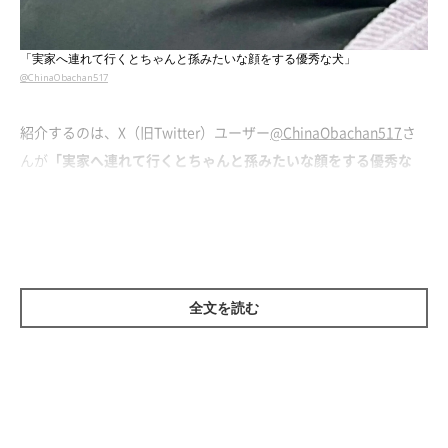
「実家へ連れて行くとちゃんと孫みたいな顔をする優秀な犬」
@ChinaObachan517
紹介するのは、X（旧Twitter）ユーザー
@ChinaObachan517
さ
んが
「実家へ連れて行くとちゃんと孫みたいな顔をする優秀な
犬」
と投稿していた、こちらの写真。飼い主さんの母のことを甘
えたような表情で見つめている愛犬・こじろうくん（撮影時9才
／Xでの愛称：ワン氏／柴犬）が写っています。
撮影時は、飼い主さんの母の誕生日が近かった週末のある日のこ
全文を読む
とだったそう。プレゼントを持って実家へ行き、みんなでお茶を
していたときにこの光景が見られたのだとか。
飼い主さん：
「こじろうは、私よりも甘いばぁば（母）にロックオンして、オ