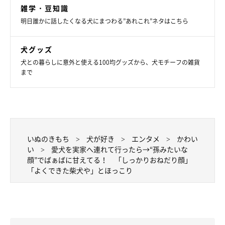
関連記事:
けいただきました。」とのエピソードを綴っています。なんとも微
雑学・豆知識
おやつをもらえず「ふて寝」する犬、しばらく
笑ましい信号待ちのエピソードについて、飼い主さんに話を聞きま
明日誰かに話したくなる犬にまつわる”あれこれ”ネタはこちら
した。
すると→ベテラン俳優のような「激シブな表
情」に爆笑！
今回紹介するのは、X（旧Twitter）ユーザー@ChinaObachan517さ
んの愛犬・こじろうくん（取材当時8才／柴犬／Xでの愛称：ワン
犬グッズ
氏）。まるでベテラン俳優のような渋い表情が可愛いと話題を呼び
ました。この表情には理由があったようで、撮影当時の詳しい状況
犬との暮らしに意外と使える100均グッズから、犬モチーフの雑貨
について飼い主さんにうかがいました。
関連記事:
まで
「飼い主さん、大丈夫ですか…？」 心配して
いる気持ちが痛いほど伝わる柴犬の表情に反響
Twitterユーザー@ChinaObachan517さんの愛犬・こじろうくん。
飼い主さんが床に座ってボーッとしている姿をみて、心配をするこ
じろうくん。はたして何があったのか… いぬのきもちWEB
MAGAZINEは、飼い主さんにお話を聞いてみました。
関連記事:
いぬのきもち
犬が好き
エンタメ
かわい
“ふにゃん”とした表情に癒される人、続出！
い
愛犬を実家へ連れて行ったら→“孫みたいな
「ゆるめのお顔」が話題の犬が飼い主さんを勇
顔”でばぁばに甘えてる！ 「しっかりおねだり顔」
気づけたエピソードとは
Twitterユーザーの@ChinaObachan517さんが、「AI顔認証でヒト
「よくできた柴犬や」とほっこり
と認識されがちな犬」と題して投稿した愛犬・こじろうくん（♂／
6才／柴犬／Twitterでの愛称：ワン氏）の写真。なんとも言えない
ような表情で佇むこじろうくんですが、その表情はたしかに人っぽ
い！ 人間らしさあふれるこじろうくんの表情に反響が寄せられて
写真提供・取材協力／
@ChinaObachan517
さん／X（旧
います。
Twitter）
取材・文／雨宮カイ