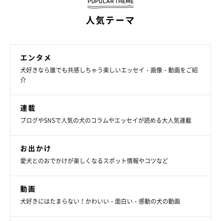
愛らしい表情にキュン！
人気テーマ
@ChinaObachan517
垂れ目なところや柔らかい表情、小さい耳がチャームポイントの
エンタメ
こじろうくん。足が短くて頭が大きいといい、
「ちょっと漫画的
犬好きなら誰でも共感しちゃう楽しいエッセイ・画像・動画をご紹
な体のバランスなところも個性だと思っています」
と飼い主さ
介
ん。
連載
こじろうくんは今日もその愛らしい姿で、飼い主さんたちをほっ
ブログやSNSで人気の犬のコラムやエッセイが読める大人気連載
こり癒していることでしょうね！
お出かけ
愛犬とのおでかけが楽しくなるスポット情報やコツなど
関連記事:
信号待ちで、横にいたお兄さんに「耳、小さい
ですよねえ？」と声をかけられた犬 飼い主が
動画
思わずニヤニヤした出来事に反響
紹介するのは、Xユーザー@ChinaObachan517さんが体験した、と
ある日の信号待ちのエピソード。飼い主さんは愛犬・こじろうくん
犬好きにはたまらない！かわいい・面白い・感動の犬の動画
の可愛らしい写真とともに、「信号待ちをしている時 横にいたお
にいさんから うわ、たまらねぇぇぇぇ って感じのテンション
で 耳、小さいですよねえ？耳、小さいですよねえ？ …と お声が