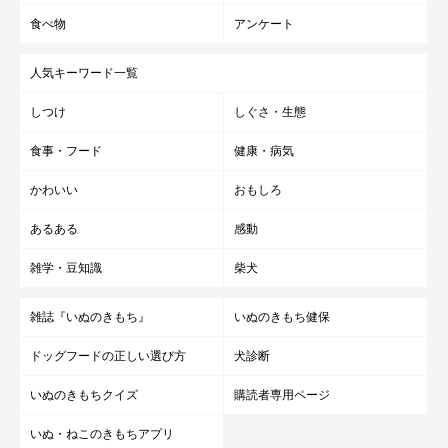
食べ物
アンケート
人気キーワード一覧
しつけ
しぐさ・生態
食事・フード
健康・病気
かわいい
おもしろ
あるある
感動
雑学・豆知識
柴犬
雑誌『いぬのきもち』
いぬのきもち健保
ドッグフードの正しい選び方
犬診断
いぬのきもちクイズ
購読者専用ページ
いぬ・ねこのきもちアプリ