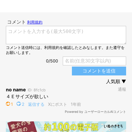
「実家へ連れて行くとちゃんと孫みたいな顔をする優秀な犬」
@ChinaObachan517
オヤツをおねだりして甘える様子が「孫みたいな顔」に見えたと
いう、こじろうくん。
投稿を見たXユーザーからも、
「めっちゃお孫顔」「可愛い…優
秀ですね、ワン氏。自分の魅せ方を知ってます。きっとおやつも
貰えたことでしょう」「ワン氏、よくできた柴犬や」「しっかり
おねだり顔になってますね」「柴ちゃんは感情豊かで表現豊か…
ホント楽しいですよね！」
などの反響の声が多数寄せられていま
した。