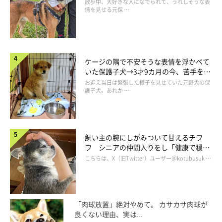
表情にほっこり
散歩中、大好きな人になでられて、うれしそうな表
情を見せる元保 …
舌がちょろっと出てしまうこじろうくん
@ChinaObachan517
ケージの隅で不安そうな表情を浮かべて
実家でのこじろうくんと家族の微笑ましいやりとりに反響があり
いた保護子犬→3才9カ月の今、苦手を克
ましたが、飼い主さんによると
「実家の母と兄はもともと犬が苦
服し頼もしいコに成長！
お迎え当日は緊張した様子を見せていた元野犬の保
護子犬。あれか …
手だった」
のだとか！
しかし、こじろうくんに何度も会っているうちに慣れてきたよう
で、しだいに変化が見られるようになったといいます。
飼い主の腕にしがみついて甘えるチワ
ワ シニアの仲間入りをし「健康で穏や
かな暮らしが続いてほしい」と願う
こちらは、X（旧Twitter）ユーザー＠kotubusuk …
飼い主さん：
「
今ではオヤツをあげたり背中を揉んだりできるように
なりまし
た。こじろうにじーっと見つめられたりすると、ふたりともけっ
「肉球放置」絶対やめて。 カサカサ肉球が
こう嬉しそうです」
良くない理由、実は...