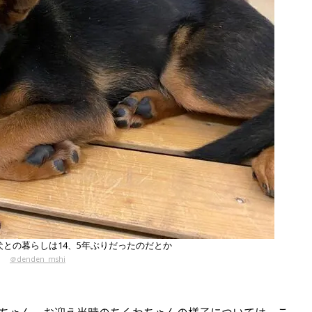
との暮らしは14、5年ぶりだったのだとか
＠denden_mshi
ちゃん。お迎え当時のちくわちゃんの様子については、こ