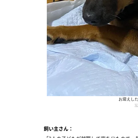
お迎えし
写
飼い主さん：