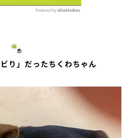
Powered by 
GliaStudios
M
u
t
e
ビビり」だったちくわちゃん