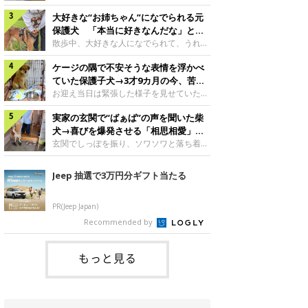
したのでしょうか。今回は、神楽ちゃんの
犬。あれから2カ月、表情や行動にさまざ
成長を飼い主さんと振り返ります！神楽ち
大好きな“お姉ちゃん”になでられる元
まな変化が見られるようになりました。遊
ゃんの成長について聞いた！お迎えから数
び疲れて眠る生後2カ月のなっちゃん遊び
保護犬 「本当に好きなんだな」と感
日後の神楽ちゃん（撮影時生後2カ月）＠
疲れた様子のなっちゃん。@Pkndg_紹介
じる表情にほっこり
散歩中、大好きな人になでられて、うれし
Kus1oKg2vsgdWS2――お迎え当初の神楽
するのは、X（旧Twitter）ユーザー
そうな表情を見せる元保護犬。甘えるよう
ちゃんの様子について教えてください。飼
@Pkndg_さんの愛犬・なっちゃん（取材
ケージの隅で不安そうな表情を浮かべ
な姿に、見ているこちらまでほっこりしま
い主さん： 「お迎え当日から“ヘソ天”で寝
時、生後4カ月／柴犬）。こちらの写真
す。大好きな“お姉ちゃん”に甘える小次郎
ていた保護子犬→3才9カ月の今、苦手
るようなコでし
は、なっちゃんが生後2カ月のころに撮影
くん妹さんになでてもらい、うれしそうな
を克服し頼もしいコに成長！
お迎え当日は緊張した様子を見せていた元
された一枚です。この日、なっちゃんは家
表情を見せる小次郎くん（2026年6月撮
野犬の保護子犬。あれから約3年半、苦手
族と一緒におもちゃで遊んでいました。た
影）。@mika_Jimmy紹介するのは、X（旧
実家の玄関で“ばぁば”の声を聞いた柴
だったことを一つひとつ克服し、家族に寄
くさん遊んで疲れたのか、その後は眠り始
Twitter）ユーザー@mika_Jimmyさんの愛
り添う姿を見せています。お迎え当日、ケ
犬→喜びを爆発させる「相思相愛」な
めたそうです。眠るなっちゃん。
犬・小次郎くん（撮影時5才）。こちら
ージの隅で不安そうにお迎え当日のシルビ
光景にほっこり
玄関でしっぽを振り、ソワソワと落ち着か
@Pkndg_
は、飼い主さんの妹さんと一緒に散歩をし
アちゃん。@nemonemotos今回紹介する
ない様子の柴犬。その先には、大好きな人
たときに撮影したという一枚です。この
のは、X（旧Twitter）ユーザー
との再会が待っていました。玄関でソワソ
Jeep 抽選で3万円分ギフト当たる
日、飼い主さんは実家から自宅へ帰る途
@nemonemotosさんの愛犬・シルビアち
ワする福丸くんソワソワした様子を見せる
中、妹さんと公園で待ち合わせ
ゃん（撮影当時、生後推定2カ月）。飼い
福丸くん。@totomo_fukumaru紹介する
主さんが「#最初に撮った一枚」として投
のは、X（旧Twitter）ユーザー
PR(Jeep Japan)
稿した写真には、ケージの隅で不安そうな
@totomo_fukumaruさんが投稿していた
Recommended by
表情を浮かべるシルビアちゃんの姿が写っ
動画。玄関でしっぽを振っているのは、愛
ていました。こちらは、保護犬だったシル
犬・福丸くん（撮影時11才／柴犬）です。
何やらソワソワしている様子が印象的です
もっと見る
が、それにはほっこりする理由がありまし
た。 玄関で聞こえた、うれしい声ばぁば
に会えて喜ぶ福丸くん。@to