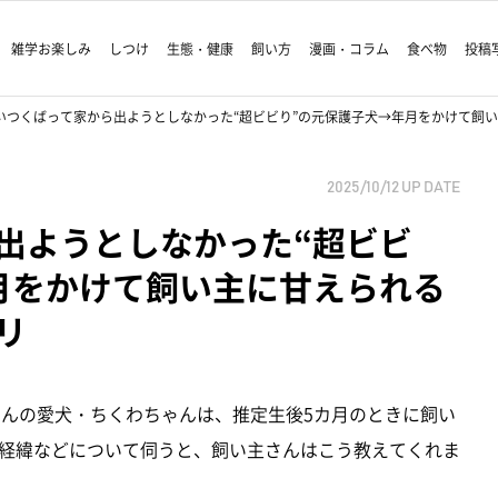
雑学お楽しみ
しつけ
生態・健康
飼い方
漫画・コラム
食べ物
投稿
いつくばって家から出ようとしなかった“超ビビり”の元保護子犬→年月をかけて飼
2025/10/12
UP DATE
出ようとしなかった“超ビビ
月をかけて飼い主に甘えられる
リ
さんの愛犬・ちくわちゃんは、推定生後5カ月のときに飼い
経緯などについて伺うと、飼い主さんはこう教えてくれま