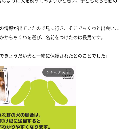
昔のように犬を飼ってみようかと思い、子どもたちも勧め
の情報が出ていたので見に行き、そこでちくわと出会いま
かからちくわを選び、名前をつけたのは長男です。
できょうだい犬と一緒に保護されたとのことでした」
もっとみる
arrow_forward_ios