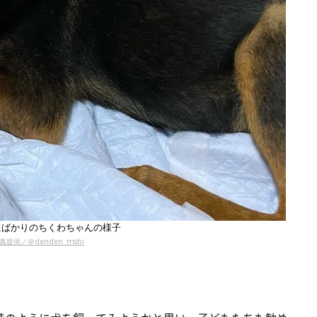
たばかりのちくわちゃんの様子
真提供／＠denden_mshi