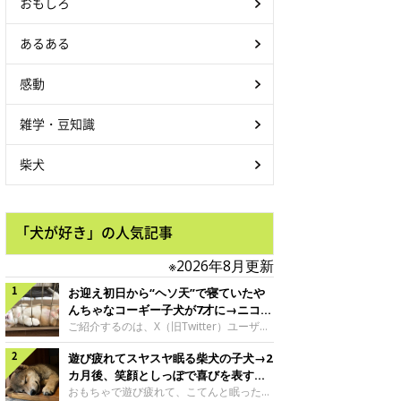
おもしろ
あるある
感動
雑学・豆知識
柴犬
「犬が好き」の人気記事
※2026年8月更新
お迎え初日から“ヘソ天”で寝ていたや
んちゃなコーギー子犬が7才に→ニコニ
コ“コーギースマイル”が魅力のコに成
ご紹介するのは、X（旧Twitter）ユーザー
＠Kus1oKg2vsgdWS2さんの愛犬でウェル
長！
遊び疲れてスヤスヤ眠る柴犬の子犬→2
シュ・コーギー・ペンブロークの神楽ちゃ
ん。今年の8月で7才になるという神楽ちゃ
カ月後、笑顔としっぽで喜びを表すコ
んですが、いったいどんな子犬時代を過ご
に成長！
おもちゃで遊び疲れて、こてんと眠った子