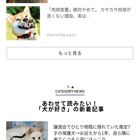
「肉球放置」絶対やめて。 カサカサ肉球が
良くない理由、実は...
PR(AIGATE株式会社)
もっと見る
あわせて読みたい！
「犬が好き」の新着記事
譲渡会でひとり物陰に隠れていた推定7
才の保護犬→お迎えから1年、自ら隣に
来てくつろぐ姿にほっこり