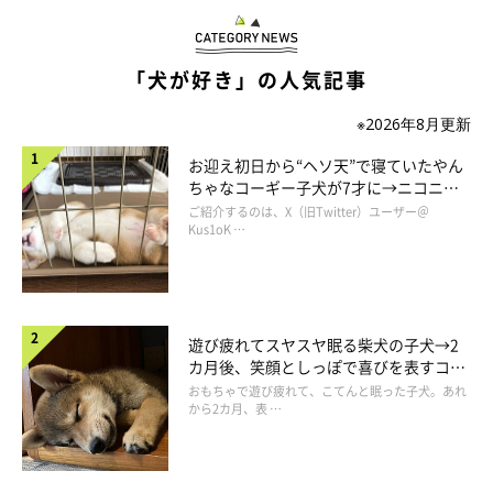
ターでジェイクくんと出会ったそうです。
ジェイクくんに出会った際のことを、飼い主さんはこう振り返り
「犬が好き」の人気記事
ます。
※2026年8月更新
飼い主さん：
お迎え初日から“ヘソ天”で寝ていたやん
ちゃなコーギー子犬が7才に→ニコニ
「初めは警戒していたものの、だんだんと慣れてきて、私たちと
コ“コーギースマイル”が魅力のコに成
ご紹介するのは、X（旧Twitter）ユーザー＠
も楽しそうに遊び始めました。
長！
Kus1oK …
夫が『可愛いし面白い。連れて帰りたいな』と言って、賛成しま
した」
遊び疲れてスヤスヤ眠る柴犬の子犬→2
カ月後、笑顔としっぽで喜びを表すコに
成長！
おもちゃで遊び疲れて、こてんと眠った子犬。あれ
から2カ月、表 …