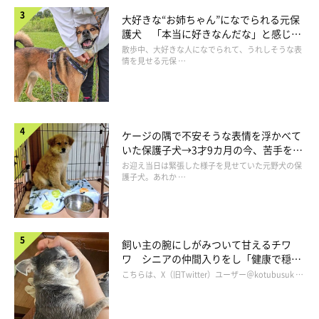
大好きな“お姉ちゃん”になでられる元保
護犬 「本当に好きなんだな」と感じる
表情にほっこり
散歩中、大好きな人になでられて、うれしそうな表
情を見せる元保 …
ケージの隅で不安そうな表情を浮かべて
いた保護子犬→3才9カ月の今、苦手を克
ジェイクくんはどんなコに成長した？
服し頼もしいコに成長！
お迎え当日は緊張した様子を見せていた元野犬の保
護子犬。あれか …
飼い主の腕にしがみついて甘えるチワ
ワ シニアの仲間入りをし「健康で穏や
かな暮らしが続いてほしい」と願う
こちらは、X（旧Twitter）ユーザー＠kotubusuk …