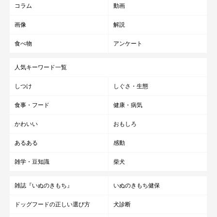
コラム
動画
画像
解説
食べ物
アンケート
人気キーワード一覧
しつけ
しぐさ・生態
食事・フード
健康・病気
かわいい
おもしろ
あるある
感動
雑学・豆知識
柴犬
雑誌『いぬのきもち』
いぬのきもち健保
ドッグフードの正しい選び方
犬診断