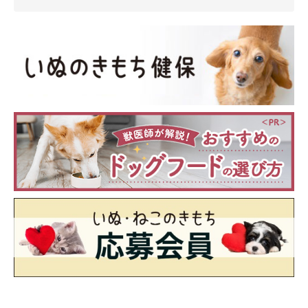
また、ジェイクくんの魅力について、飼い主さんはこういいま
す。
飼い主さん：
「そしてカッコイイんです(笑)
体が大きくて足が長くて、小顔で耳がピンと立ってて。人間だっ
たらモデルさんみたい(笑)」
さらに、飼い主さん曰く、ジェイクくんは
ドライブが大好き
で、
休日に少し遠くの公園へ車で行くお散歩ではルンルンと楽しそう
に歩くのだそうです。年１回の 旅行も一緒に行くのだとか。
飼い主さん：
「お休みの日もほぼジェイクに時間を奪われますが(笑) そんな
日々も嬉しく感じています」