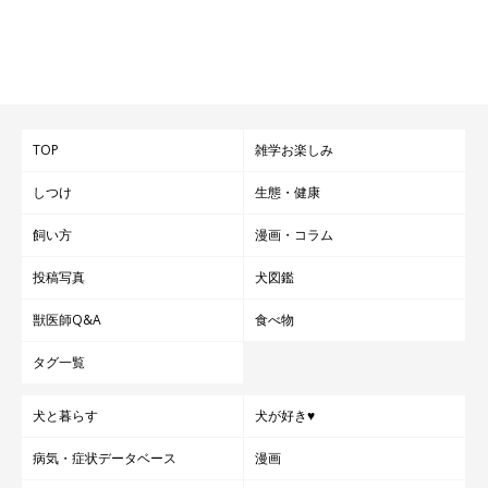
ていきたいかを聞きました。
飼い主さん：
「お散歩を一緒に楽しんで、家の中ではまったりしている
ジェイ
クを愛でる日々
が
TOP
雑学お楽しみ
これからも続いていってくれるとありがたいですね。
しつけ
生態・健康
互いの健康に気を付けて 暮らして行きたいと思っています」
飼い方
漫画・コラム
写真提供・取材協力／
@chasibu202926
さん／X（旧Twitter）
投稿写真
犬図鑑
取材・文／COCO
※この記事は投稿者さまに取材し、了承の上制作したものです。
獣医師Q&A
食べ物
2025年11月時点の情報であり、現在と異なる場合があります。
タグ一覧
犬と暮らす
犬が好き♥
病気・症状データベース
漫画