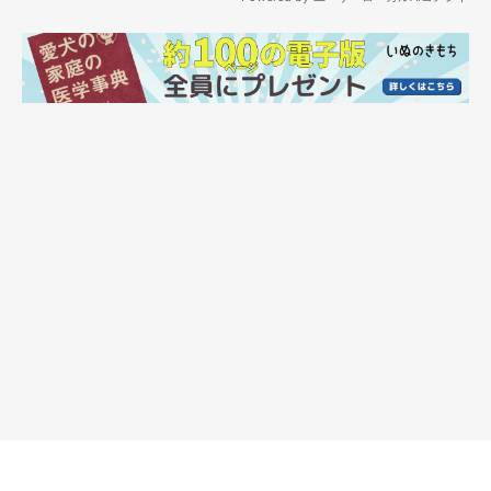
お散歩中に座っている様子のジェイクくん
@chasibu202926
飼い主さんは、ジェイクくんとの出会いについてこんなエピソー
ドを教えてくれました。
飼い主さん：
「私も夫も以前から大の犬好きで ずっと犬を飼いたいとは思っ
てましたがなかなか状況が整わず。主人の還暦前に『今しかな
い！』と決断しました」
飼い主さん夫婦は、お迎えする犬種を迷っていた際、知人から
「県の愛護センターから迎え入れた」という話を聞き、愛護セン