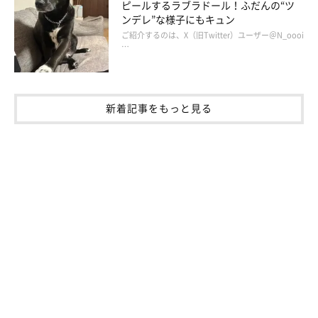
ピールするラブラドール！ふだんの“ツ
ても臆病な面があり、雷や花火の音はもちろんダメで、散歩中に
ンデレ”な様子にもキュン
は工事の大きな音や飛行機の音も怖がって逃げようと凄い力で引
ご紹介するのは、X（旧Twitter）ユーザー＠N_oooi
っ張ります」
…
しかし、最近のジェイクくんは以前より少し穏やかになり、飼い
主さんのスピードに合わせて歩いてくれるようになったとのこ
新着記事をもっと見る
と。
飼い主さん：
「ジェイクが歩きながら横目でチラチラこちらを確認する所はす
ごくうれしいし、
成長を感じています
」