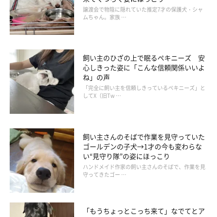
譲渡会で物陰に隠れていた推定7才の保護犬・シャ
ムちゃん。家族 …
お散歩途中のジェイクくんの様子
@chasibu202926
こちらは、公園でのお散歩中で撮影したジェイクくんの写真で
飼い主のひざの上で眠るペキニーズ 安
心しきった姿に「こんな信頼関係いいよ
す。
ね」の声
「完全に飼い主を信頼しきっているペキニーズ」と
してX（旧Tw …
今となっては日々のお散歩を楽しんでいる様子のジェイクくんで
すが、お迎えした当初はお散歩に行けるようになるまで数週間を
要したそうです。
飼い主さんのそばで作業を見守っていた
ゴールデンの子犬→1才の今も変わらな
当時のことを、飼い主さんはこう語ります。
い“見守り隊”の姿にほっこり
ハンドメイド作家の飼い主さんのそばで、作業を見
守ってきたゴー …
飼い主さん：
「初めて見るモノ、新しい環境や音など全てに怯えぶるぶる震え
たり、周囲をじっと観察して固まっている事が多かったです。と
「もうちょっとこっち来て」なでてとア