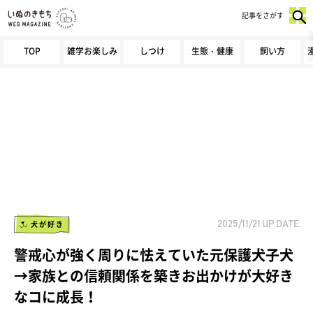
記事をさがす
TOP
雑学お楽しみ
しつけ
生態・健康
飼い方
犬が好き
2025/11/21
UP DATE
警戒心が強く周りに怯えていた元保護犬子犬
→家族との信頼関係を築きお出かけが大好き
なコに成長！