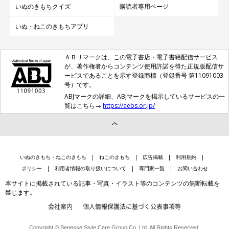
いぬのきもちクイズ
購読者専用ページ
いぬ・ねこのきもちアプリ
ＡＢＪマークは、この電子書店・電子書籍配信サービス
が、著作権者からコンテンツ使用許諾を得た正規版配信サ
ービスであることを示す登録商標（登録番号 第11091003
号）です。
ABJマークの詳細、ABJマークを掲示しているサービスの一
覧はこちら→
https://aebs.or.jp/
いぬのきもち・ねこのきもち
ねこのきもち
広告掲載
利用規約
ポリシー
利用者情報の取り扱いについて
専門家一覧
お問い合わせ
本サイトに掲載されている記事・写真・イラスト等のコンテンツの無断転載を
禁じます。
会社案内
個人情報保護法に基づく公表事項等
Copyright © Benesse Style Care Group Co.,Ltd. All Rights Reserved.