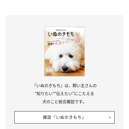
外でのお散歩中、ほほえむ様子のジェイクくん
@chasibu202926
ジェイクくんの性格について、飼い主さんにお聞きしました。
飼い主さん：
『いぬのきもち』は、飼い主さんの
「
シャイな性格
からか あまりベタベタと甘えてくる事はありま
“知りたい”“伝えたい”にこたえる
せん。でも数十分でも留守番をさせてからて帰宅すると、いつも
犬のこと総合雑誌です。
のクールさを一変させてしっぽブンブン＋ヒコーキ耳で飛び上が
らんばかりに大歓迎で迎えてくれる所など、もう可愛くて飼い主
雑誌『いぬのきもち』
の気持ち鷲掴みされちゃいます」