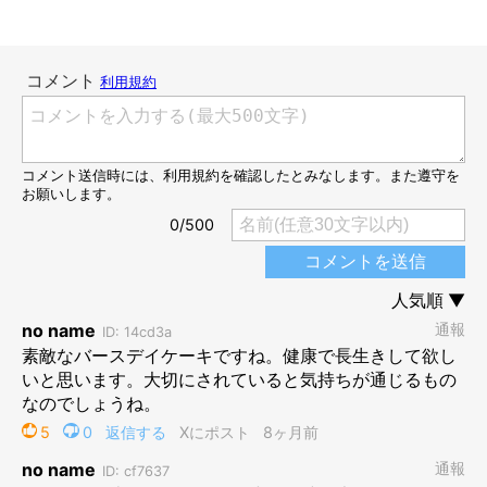
5才のみぃるくん
@meel__Husky