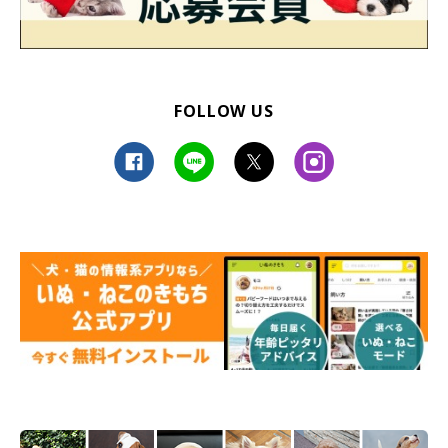
最後に、飼い主さんにとってみぃるくんはどのような存在かを聞
きました。
飼い主さん：
FOLLOW US
「
大切な家族の一員
です。
どこへ行くのもみぃるが一緒にいけるところにお出かけしま
す。“末っコ”の様な存在です」
写真提供・取材協力／
@meel__Husky
さん／X（旧Twitter）
取材・文／COCO
※この記事は投稿者さまに取材し、了承の上制作したものです。
2025年11月時点の情報であり、現在と異なる場合があります。