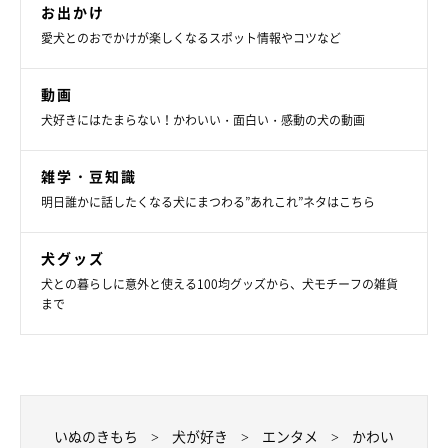
お出かけ
飼い主さん：
愛犬とのおでかけが楽しくなるスポット情報やコツなど
「現在では薬を服用しながらですが、4才の頃から徐々に興奮を
コントロールできるようになり、11月で丸3年発作なしを続けて
動画
います。
犬好きにはたまらない！かわいい・面白い・感動の犬の動画
病院の先生からも
みぃるがとても頑張っている
と言われました」
雑学・豆知識
明日誰かに話したくなる犬にまつわる”あれこれ”ネタはこちら
犬グッズ
犬との暮らしに意外と使える100均グッズから、犬モチーフの雑貨
まで
いぬのきもち
犬が好き
エンタメ
かわい