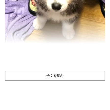
飼い主さんにお迎えされて2日目のみぃるくん
@meel__Husky
紹介するのは、X（旧Twitter）ユーザー
@meel__Husky
さんの愛
犬・みぃるくん（取材時6才／シベリアン・ハスキー）。こちら
全文を読む
は、スリッパが気になり飼い主さんの足元を歩き回っている、生
後2カ月のみぃるくんの写真です。
この時は、飼い主さんにお迎えされて2日目だそうで、体重はま
だ2.5kgだったとのこと。