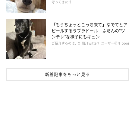
守ってきたゴー …
病気と向き合うみぃるくん
「もうちょっとこっち来て」なでてとア
ピールするラブラドール！ふだんの“ツ
ンデレ”な様子にもキュン
ご紹介するのは、X（旧Twitter）ユーザー＠N_oooi
…
新着記事をもっと見る