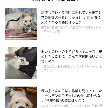
「みぃるから見えない所にいて話をしたりしていると、構ってよ
ーここだよーと鳴いて教えてくれます」
譲渡会でひとり物陰に隠れていた推定7
才の保護犬→お迎えから1年、自ら隣に
その一方で、気が強い一面もあるそうで「怒られた後は絶対に反
来てくつろぐ姿にほっこり
撃してきます」と飼い主さんはいいます。
譲渡会で物陰に隠れていた推定7才の保護犬・シャ
ムちゃん。家族 …
飼い主のひざの上で眠るペキニーズ 安
心しきった姿に「こんな信頼関係いいよ
ね」の声
「完全に飼い主を信頼しきっているペキニーズ」と
してX（旧Tw …
飼い主さんのそばで作業を見守っていた
ゴールデンの子犬→1才の今も変わらな
い“見守り隊”の姿にほっこり
ハンドメイド作家の飼い主さんのそばで、作業を見