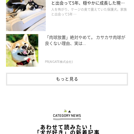
と出会って5年、穏やかに成長した現在
の姿にグッとくる
人を怖がり、ケージの奥で震えていた保護犬。家族
と出会って5年 …
「肉球放置」絶対やめて。 カサカサ肉球が
良くない理由、実は...
PR(AIGATE株式会社)
もっと見る
抱っこされているみぃるくん
@meel__Husky
みぃるくんは、
寂しがりやで甘えん坊な性格
なのだそう。
あわせて読みたい！
飼い主さん：
「犬が好き」の新着記事