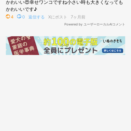
こちらは、5才になったみぃるくん。朝ごはんを食べた後、寝室
に戻り二度寝をしようとしていたみぃるくんを撮影した一枚だそ
うです。こちらを見ている様子が可愛らしいですね。
飼い主さんは、みぃるくんの見た目の成長についてこう話しま
す。
飼い主さん：
「パピーの頃から足が太かったので大きな子になるだろうなと思
っていました。おとなになった今では胸元がガッシリした男のコ
になりました！現在体重26kgですが、抱っこが大好きです」
生後2カ月の時に比べて、体が大きく成長していることがわかり
ますね。
加えて、行動面でもみぃるくんの成長を感じられるポイントがあ