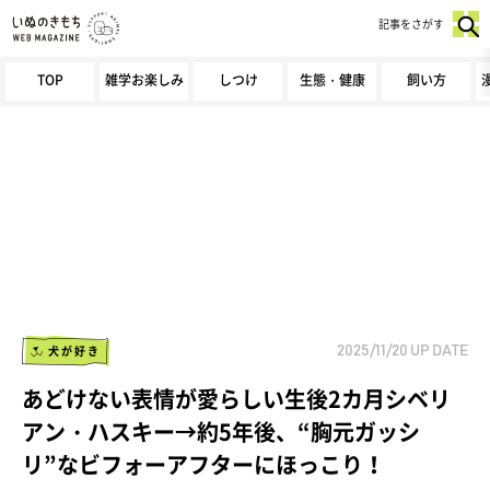
記事をさがす
TOP
雑学お楽しみ
しつけ
生態・健康
飼い方
犬が好き
2025/11/20
UP DATE
あどけない表情が愛らしい生後2カ月シベリ
アン・ハスキー→約5年後、“胸元ガッシ
リ”なビフォーアフターにほっこり！