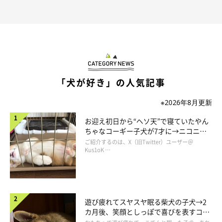
るそうです。
飼い主さん：
「ひとの言葉を理解している様に感じます。おやつ、ご飯の後に
『おしまい、最後』等の声掛けをすると欲しがらなくなります。
寝ていて動かない時もご飯食べようと声をかけるとすぐに起きて
「犬が好き」の人気記事
きます笑」
※2026年8月更新
お迎え初日から“ヘソ天”で寝ていたやん
ちゃなコーギー子犬が7才に→ニコニ
コ“コーギースマイル”が魅力のコに成
ご紹介するのは、X（旧Twitter）ユーザー＠
長！
Kus1oK …
遊び疲れてスヤスヤ眠る柴犬の子犬→2
カ月後、笑顔としっぽで喜びを表すコに
成長！