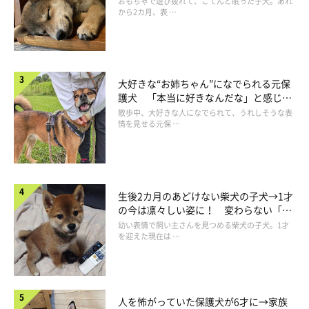
おもちゃで遊び疲れて、こてんと眠った子犬。あれ
から2カ月、表 …
大好きな“お姉ちゃん”になでられる元保
みぃるくんはどんなコ？
護犬 「本当に好きなんだな」と感じる
表情にほっこり
散歩中、大好きな人になでられて、うれしそうな表
情を見せる元保 …
生後2カ月のあどけない柴犬の子犬→1才
の今は凛々しい姿に！ 変わらない「く
りくりおめめ」にもほっこり
幼い表情で飼い主さんを見つめる柴犬の子犬。1才
を迎えた現在は …
人を怖がっていた保護犬が6才に→家族