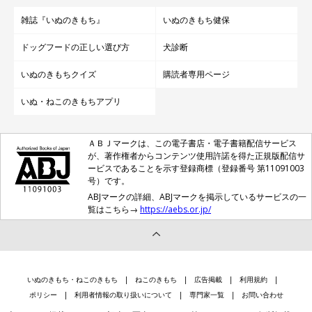
雑誌『いぬのきもち』
いぬのきもち健保
ドッグフードの正しい選び方
犬診断
いぬのきもちクイズ
購読者専用ページ
いぬ・ねこのきもちアプリ
ＡＢＪマークは、この電子書店・電子書籍配信サービス
が、著作権者からコンテンツ使用許諾を得た正規版配信サ
ービスであることを示す登録商標（登録番号 第11091003
号）です。
ABJマークの詳細、ABJマークを掲示しているサービスの一
覧はこちら→
https://aebs.or.jp/
いぬのきもち・ねこのきもち
ねこのきもち
広告掲載
利用規約
ポリシー
利用者情報の取り扱いについて
専門家一覧
お問い合わせ