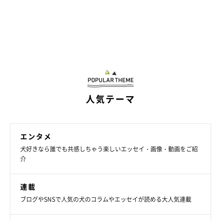
人気テーマ
こちらを見つめているみぃるくん
@meel__Husky
エンタメ
犬好きなら誰でも共感しちゃう楽しいエッセイ・画像・動画をご紹
また、みぃるくんが1才7カ月の時にてんかんを発症したといいま
介
す。
連載
発作後のみぃるくんは混乱した様子で中々落ち着かず、今までで
ブログやSNSで人気の犬のコラムやエッセイが読める大人気連載
きていたおすわりや待てができなくなってしまったといいます。