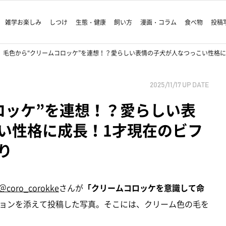
雑学お楽しみ
しつけ
生態・健康
飼い方
漫画・コラム
食べ物
投稿
毛色から“クリームコロッケ”を連想！？愛らしい表情の子犬が人なつっこい性格
2025/11/17
UP DATE
ロッケ”を連想！？愛らしい表
い性格に成長！1才現在のビフ
り
＠coro_corokke
さんが
「クリームコロッケを意識して命
ョンを添えて投稿した写真。そこには、クリーム色の毛を