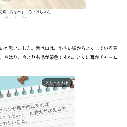
写真。舌を出すころっけちゃん
@coro_corokke
いと思いました。舌ペロは、小さい頃からよくしている表
。やはり、今よりも毛が茶色ですね。とくに耳がチャーム
もっとみる
arrow_forward_ios