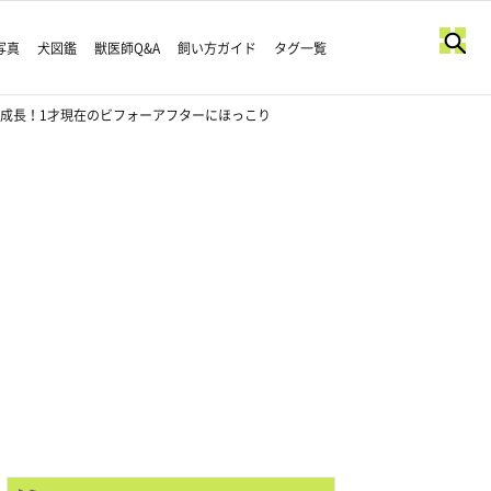
写真
犬図鑑
獣医師Q&A
飼い方ガイド
タグ一覧
に成長！1才現在のビフォーアフターにほっこり