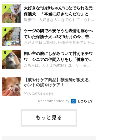
したのでしょうか。今回は、神楽ちゃんの
犬。あれから2カ月、表情や行動にさまざ
成長を飼い主さんと振り返ります！神楽ち
大好きな“お姉ちゃん”になでられる元
まな変化が見られるようになりました。遊
ゃんの成長について聞いた！お迎えから数
び疲れて眠る生後2カ月のなっちゃん遊び
保護犬 「本当に好きなんだな」と感
日後の神楽ちゃん（撮影時生後2カ月）＠
疲れた様子のなっちゃん。@Pkndg_紹介
じる表情にほっこり
散歩中、大好きな人になでられて、うれし
Kus1oKg2vsgdWS2――お迎え当初の神楽
するのは、X（旧Twitter）ユーザー
そうな表情を見せる元保護犬。甘えるよう
ちゃんの様子について教えてください。飼
@Pkndg_さんの愛犬・なっちゃん（取材
ケージの隅で不安そうな表情を浮かべ
な姿に、見ているこちらまでほっこりしま
い主さん： 「お迎え当日から“ヘソ天”で寝
時、生後4カ月／柴犬）。こちらの写真
す。大好きな“お姉ちゃん”に甘える小次郎
ていた保護子犬→3才9カ月の今、苦手
るようなコでし
は、なっちゃんが生後2カ月のころに撮影
くん妹さんになでてもらい、うれしそうな
を克服し頼もしいコに成長！
お迎え当日は緊張した様子を見せていた元
された一枚です。この日、なっちゃんは家
表情を見せる小次郎くん（2026年6月撮
野犬の保護子犬。あれから約3年半、苦手
族と一緒におもちゃで遊んでいました。た
影）。@mika_Jimmy紹介するのは、X（旧
飼い主の腕にしがみついて甘えるチワ
だったことを一つひとつ克服し、家族に寄
くさん遊んで疲れたのか、その後は眠り始
Twitter）ユーザー@mika_Jimmyさんの愛
り添う姿を見せています。お迎え当日、ケ
ワ シニアの仲間入りをし「健康で穏
めたそうです。眠るなっちゃん。
犬・小次郎くん（撮影時5才）。こちら
ージの隅で不安そうにお迎え当日のシルビ
やかな暮らしが続いてほしい」と願う
こちらは、X（旧Twitter）ユーザー＠
@Pkndg_
は、飼い主さんの妹さんと一緒に散歩をし
アちゃん。@nemonemotos今回紹介する
kotubusuke617さんが投稿した写真。写
たときに撮影したという一枚です。この
のは、X（旧Twitter）ユーザー
っているのは、愛犬でチワワのつぶしゃん
【涙やけケア商品】獣医師が教える、
日、飼い主さんは実家から自宅へ帰る途
@nemonemotosさんの愛犬・シルビアち
（本名：こつぶちゃん）です。飼い主さん
ホントの涙やけケア！
中、妹さんと公園で待ち合わせ
ゃん（撮影当時、生後推定2カ月）。飼い
の腕にしがみつくつぶしゃん（撮影時6
主さんが「#最初に撮った一枚」として投
才）＠kotubusuke617撮影当時の状況に
PR(AIGATE株式会社)
稿した写真には、ケージの隅で不安そうな
ついて伺うと、飼い主さんはこう教えてく
Recommended by
表情を浮かべるシルビアちゃんの姿が写っ
れました。飼い主さん： 「ある休日のこ
ていました。こちらは、保護犬だったシル
とです。私がソファに座った途端にひざの
上にのってきたので、そのままなでながら
もっと見る
テレビを見ていたのですが、微動だにしな
いので気になって見てみると、腕にしがみ
つくような形で気持ちよさそうに