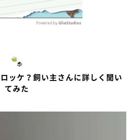
Powered by 
GliaStudios
M
u
t
e
コロッケ？飼い主さんに詳しく聞い
てみた