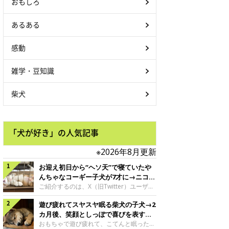
おもしろ
あるある
感動
雑学・豆知識
柴犬
「犬が好き」の人気記事
※2026年8月更新
お迎え初日から“ヘソ天”で寝ていたや
んちゃなコーギー子犬が7才に→ニコニ
コ“コーギースマイル”が魅力のコに成
ご紹介するのは、X（旧Twitter）ユーザー
＠Kus1oKg2vsgdWS2さんの愛犬でウェル
長！
遊び疲れてスヤスヤ眠る柴犬の子犬→2
シュ・コーギー・ペンブロークの神楽ちゃ
ん。今年の8月で7才になるという神楽ちゃ
カ月後、笑顔としっぽで喜びを表すコ
んですが、いったいどんな子犬時代を過ご
に成長！
おもちゃで遊び疲れて、こてんと眠った子