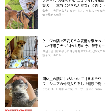
大好きな“お姉ちゃん”になでられる元保
護犬 「本当に好きなんだな」と感じる
表情にほっこり
散歩中、大好きな人になでられて、うれしそうな表
情を見せる元保 …
ケージの隅で不安そうな表情を浮かべて
いた保護子犬→3才9カ月の今、苦手を克
服し頼もしいコに成長！
お迎え当日は緊張した様子を見せていた元野犬の保
護子犬。あれか …
避難時にかわいがってくれた職員さんに甘えるスパイダーくん
飼い主の腕にしがみついて甘えるチワ
いぬのきもちWEB MAGAZINE｜ペットと飼い主さんが離れ離れに
ワ シニアの仲間入りをし「健康で穏や
かな暮らしが続いてほしい」と願う
ならないために。「竜之介動物病院」の取り組み vol.2
こちらは、X（旧Twitter）ユーザー＠kotubusuk …
出典／『いぬのきもち』2016年12月号