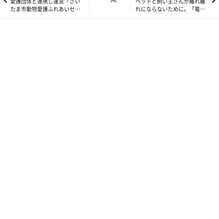
愛護団体と連携し運営「さい
ペットと飼い主さんが離れ離
たま市動物愛護ふれあいセン
れにならないために。「竜之
ター」vol.3
介動物病院」の取り組み
vol.2
愛犬といっしょに避難できる。 受け入れ先があることの
ありがたさ
震度7の巨大地震に2度も見舞われた熊本県。
そんな事態など夢にも思っていなかった住民たちは一様に「まさ
か熊本でこんな地震があるなんて……」と言葉を詰まらせまし
た。
熊本市内に住む吉田里香さんは、スタンダード・プードルのスパ
イダーくんとともに暮らしています。
1回目の地震に見舞われたのは、仕事から帰宅し、留守番をして
いたスパイダーくんと顔を合わせた直後のこと。