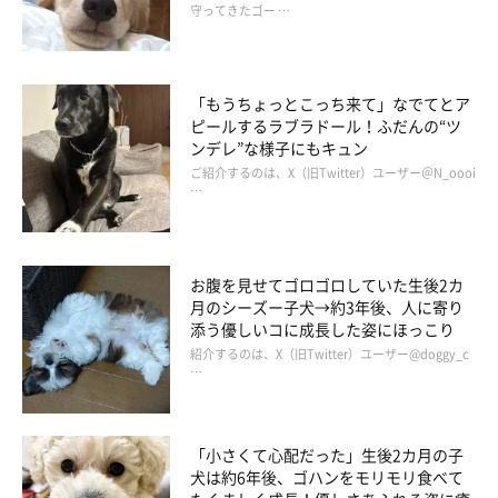
守ってきたゴー …
「もうちょっとこっち来て」なでてとア
ピールするラブラドール！ふだんの“ツ
ンデレ”な様子にもキュン
ご紹介するのは、X（旧Twitter）ユーザー＠N_oooi
…
お腹を見せてゴロゴロしていた生後2カ
月のシーズー子犬→約3年後、人に寄り
添う優しいコに成長した姿にほっこり
紹介するのは、X（旧Twitter）ユーザー@doggy_c
…
「小さくて心配だった」生後2カ月の子
犬は約6年後、ゴハンをモリモリ食べて