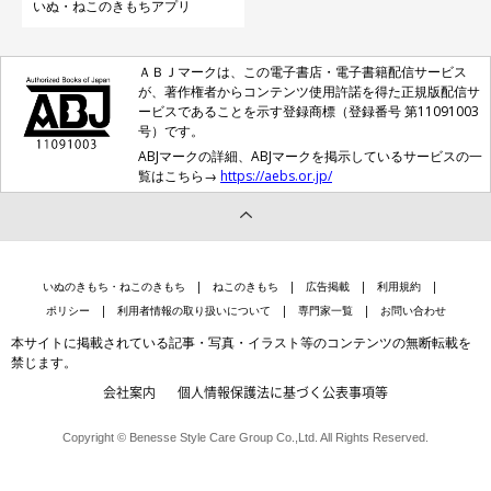
いぬ・ねこのきもちアプリ
ＡＢＪマークは、この電子書店・電子書籍配信サービス
が、著作権者からコンテンツ使用許諾を得た正規版配信サ
ービスであることを示す登録商標（登録番号 第11091003
号）です。
ABJマークの詳細、ABJマークを掲示しているサービスの一
覧はこちら→
https://aebs.or.jp/
いぬのきもち・ねこのきもち
ねこのきもち
広告掲載
利用規約
ポリシー
利用者情報の取り扱いについて
専門家一覧
お問い合わせ
本サイトに掲載されている記事・写真・イラスト等のコンテンツの無断転載を
禁じます。
会社案内
個人情報保護法に基づく公表事項等
Copyright © Benesse Style Care Group Co.,Ltd. All Rights Reserved.