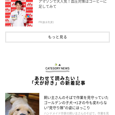
アマゾンで大人気！血圧対策はコーヒーに
足してみて
取材・撮影・文／尾﨑たまき
PR(森永乳業)
もっと見る
あわせて読みたい！
「犬が好き」の新着記事
飼い主さんのそばで作業を見守っていた
ゴールデンの子犬→1才の今も変わらな
い“見守り隊”の姿にほっこり
ハンドメイド作家の飼い主さんのそばで、作業を見