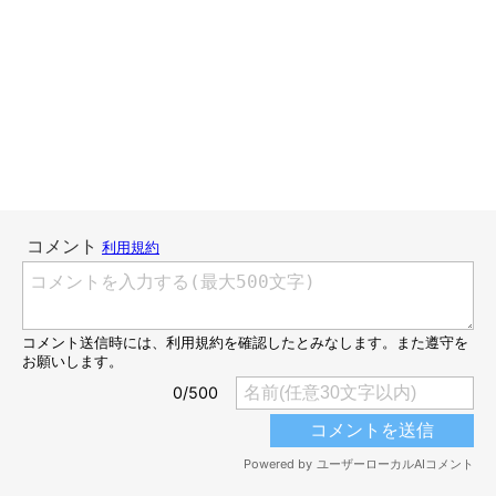
部屋じゅうにガラスが飛び散るなか、吉田さんはスパイダーくん
に急いで靴を履かせました。
散歩時は靴を履く習慣があったスパイダーくん。地震のときも靴で避難
スパイダーくんを連れて外に飛び出すと、あたりは停電して真っ