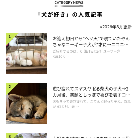
「犬が好き」の人気記事
※2026年8月更新
お迎え初日から“ヘソ天”で寝ていたやん
スパイダーくんが、吉田さんと竜之介動物病院に避難していたときの様子
ちゃなコーギー子犬が7才に→ニコニ
コ“コーギースマイル”が魅力のコに成
ご紹介するのは、X（旧Twitter）ユーザー＠
長！
Kus1oK …
「不安な一夜でしたが、皆さんと会話をしていると心強く、怖さ
も半減しました。職員の方も避難している犬や私たちのために、
飲食物を用意してくれたりと働き通しでした。スパイダーと竜之
介動物病院に避難できて本当にありがたかったです」と話す吉田
遊び疲れてスヤスヤ眠る柴犬の子犬→2
さんのそばで、職員にすり寄って甘えるスパイダーくん。
カ月後、笑顔としっぽで喜びを表すコに
成長！
おもちゃで遊び疲れて、こてんと眠った子犬。あれ
から2カ月、表 …
その様子は、避難時の職員さんたちの献身を物語っているかのよ
うでした。