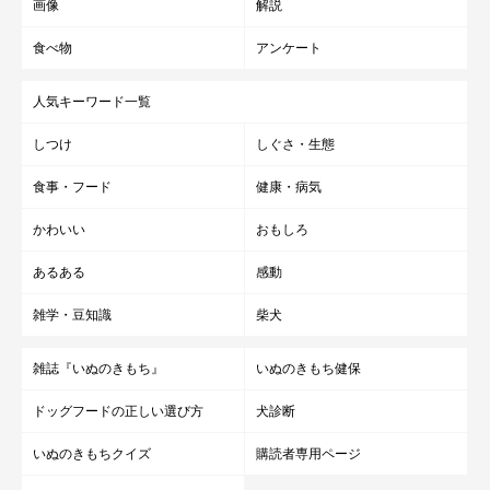
画像
解説
食べ物
アンケート
人気キーワード一覧
しつけ
しぐさ・生態
食事・フード
健康・病気
かわいい
おもしろ
あるある
感動
雑学・豆知識
柴犬
雑誌『いぬのきもち』
いぬのきもち健保
ドッグフードの正しい選び方
犬診断
いぬのきもちクイズ
購読者専用ページ