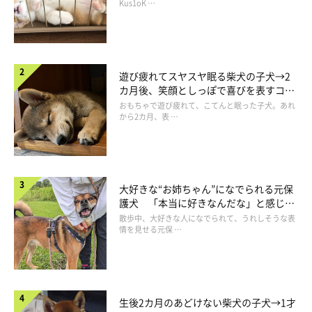
長！
Kus1oK …
遊び疲れてスヤスヤ眠る柴犬の子犬→2
カ月後、笑顔としっぽで喜びを表すコに
成長！
おもちゃで遊び疲れて、こてんと眠った子犬。あれ
から2カ月、表 …
大好きな“お姉ちゃん”になでられる元保
護犬 「本当に好きなんだな」と感じる
表情にほっこり
散歩中、大好きな人になでられて、うれしそうな表
情を見せる元保 …
生後2カ月のあどけない柴犬の子犬→1才