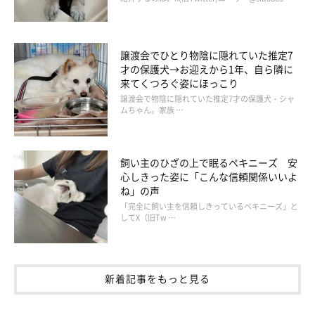
譲渡会でひとり物陰に隠れていた推定7
才の保護犬→お迎えから1年、自ら隣に
来てくつろぐ姿にほっこり
譲渡会で物陰に隠れていた推定7才の保護犬・シャ
ムちゃん。家族 …
飼い主のひざの上で眠るペキニーズ 安
心しきった姿に「こんな信頼関係いいよ
ね」の声
「完全に飼い主を信頼しきっているペキニーズ」と
してX（旧Tw …
新着記事をもっと見る