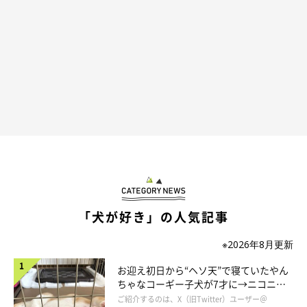
「犬が好き」の人気記事
※2026年8月更新
お迎え初日から“ヘソ天”で寝ていたやん
ちゃなコーギー子犬が7才に→ニコニ
コ“コーギースマイル”が魅力のコに成
ご紹介するのは、X（旧Twitter）ユーザー＠