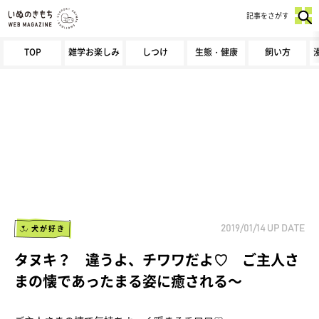
記事をさがす
TOP
雑学お楽しみ
しつけ
生態・健康
飼い方
犬が好き
2019/01/14
UP DATE
タヌキ？ 違うよ、チワワだよ♡ ご主人さ
まの懐であったまる姿に癒される～