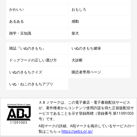
かわいい
おもしろ
あるある
感動
雑学・豆知識
柴犬
雑誌『いぬのきもち』
いぬのきもち健保
ドッグフードの正しい選び方
犬診断
いぬのきもちクイズ
購読者専用ページ
いぬ・ねこのきもちアプリ
ＡＢＪマークは、この電子書店・電子書籍配信サービス
が、著作権者からコンテンツ使用許諾を得た正規版配信サ
ービスであることを示す登録商標（登録番号 第11091003
号）です。
ABJマークの詳細、ABJマークを掲示しているサービスの一
覧はこちら→
https://aebs.or.jp/