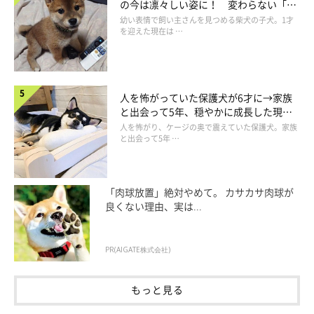
の今は凛々しい姿に！ 変わらない「く
りくりおめめ」にもほっこり
幼い表情で飼い主さんを見つめる柴犬の子犬。1才
を迎えた現在は …
人を怖がっていた保護犬が6才に→家族
と出会って5年、穏やかに成長した現在
の姿にグッとくる
人を怖がり、ケージの奥で震えていた保護犬。家族
と出会って5年 …
「肉球放置」絶対やめて。 カサカサ肉球が
良くない理由、実は...
PR(AIGATE株式会社)
もっと見る