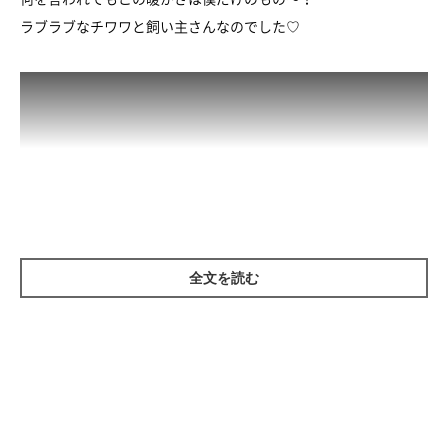
ラブラブなチワワと飼い主さんなのでした♡
全文を読む
参照／YouTube（ラズおじさん101 ぬるいホッタヌキ）
https://www.youtube.com/watch?v=E6i8RmIRyWE
文／堀内み