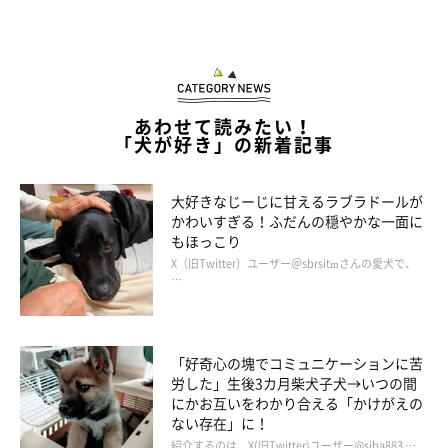
あわせて読みたい！
「犬が好き」の新着記事
大好きなじーじに甘えるラブラドールが
かわいすぎる！ふだんの穏やかな一面に
もほっこり
X（旧Twitter）ユーザー＠sbrsitmさんの愛犬で、
…
「好奇心の塊でコミュニケーションに苦
労した」生後3カ月柴犬子犬→いつの間
にかお互いをわかり合える「かけがえの
ない存在」に！
紹介するのは、X(旧Twitter)ユーザー@siba883 …