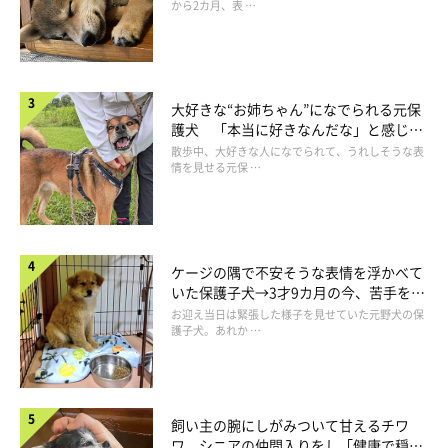
プルプルプル…
から2カ月、表 …
また前〜(※2セット目に入ります。)
いつ終わるんだろう？
大好きな“お姉ちゃん”になでられる元保
と思うほど、何度も繰り返していることもあります。
護犬 「本当に好きなんだな」と感じる
そのまま進んでいる時もあります。
表情にほっこり
散歩中、大好きな人になでられて、うれしそうな表
情を見せる元保 …
伸びながら前へ前へ。
気づくと玄関についていて、そこで待っていたりします。
さて、本当にこれでストレッチになっているのでしょうか。
ケージの隅で不安そうな表情を浮かべて
これは私たちがやっているストレッチと同じものなのでしょう
いた保護子犬→3才9カ月の今、苦手を克
服し頼もしいコに成長！
か。
お迎え当日は緊張した様子を見せていた元野犬の保
護子犬。あれか …
「あ〜伸びて気持ちいいわ〜」と思っているのでしょうか。
ここで一つの疑問が。
飼い主の腕にしがみついて甘えるチワ
柴犬さんも体が”凝る”のかということです。
ワ シニアの仲間入りをし「健康で穏や