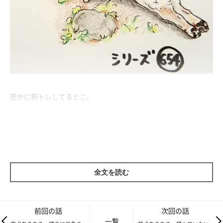
密かに筋トレしてるとこ。
「今日もトレーニングするぞー」
ストレッチは念入りにしとかないとね。
ふと庭に目をやると、何やらストレッチをしているような。
全文を読む
もしや、毎日の散歩のために日々筋トレしてたりするのか！？
まさかそんなことはないのですが、
前回の話
次回の話
一覧
柴犬さんはよく「ヨガ」「ストレッチ」「筋トレ」のようなこと