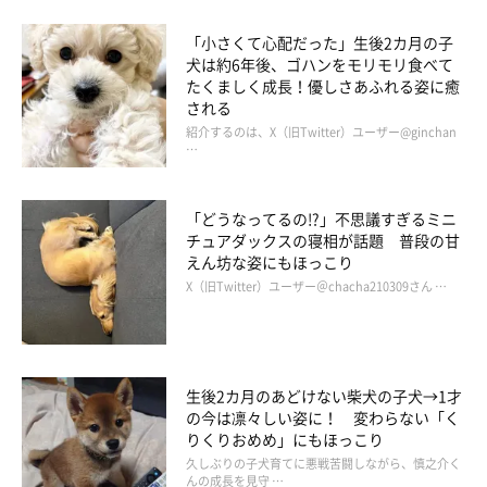
答えがないから面白いこともありますもんね。
「小さくて心配だった」生後2カ月の子
犬は約6年後、ゴハンをモリモリ食べて
たくましく成長！優しさあふれる姿に癒
される
紹介するのは、X（旧Twitter）ユーザー@ginchan
…
「どうなってるの!?」不思議すぎるミニ
チュアダックスの寝相が話題 普段の甘
えん坊な姿にもほっこり
X（旧Twitter）ユーザー＠chacha210309さん …
生後2カ月のあどけない柴犬の子犬→1才
の今は凛々しい姿に！ 変わらない「く
りくりおめめ」にもほっこり
作者紹介：ここ柴
久しぶりの子犬育てに悪戦苦闘しながら、慎之介く
んの成長を見守 …