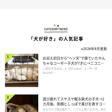
「犬が好き」の人気記事
※2026年8月更新
お迎え初日から“ヘソ天”で寝ていたやん
ちゃなコーギー子犬が7才に→ニコニ
コ“コーギースマイル”が魅力のコに成
ご紹介するのは、X（旧Twitter）ユーザー＠
長！
Kus1oK …
こよみさんもストレッチは得意です。
遊び疲れてスヤスヤ眠る柴犬の子犬→2
前〜
カ月後、笑顔としっぽで喜びを表すコに
後ろ〜
成長！
おもちゃで遊び疲れて、こてんと眠った子犬。あれ