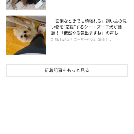
京都府在住。柴犬の魅力をイラストで表現してSNSで発信、共感
を呼び、「ここ柴部」のハッシュタグとともに話題に。そのイラ
「面倒なときでも頑張れる」飼い主の洗
ストは、ドラマ・映画「柴公園」のエンドロールにも登場。柴犬
い物を“応援”するシー・ズー子犬が話
題！「俄然やる気出ますね」の声も
たちのクスッと笑える生態を描いた書籍「柴犬のここが好き」を
X（旧Twitter）ユーザー＠Olaf_ShihThu
出版。
ここ柴のインスタグラム
新着記事をもっと見る
柴犬のここが好き #ここ柴部
Amazonで見る