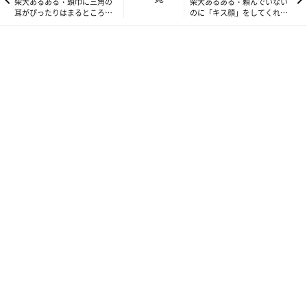
柴犬あるある・頭巾に三角の
柴犬あるある・頼んでいない
耳がぴったりはまるところ｜
のに「キス顔」をしてくれる
をしていますよね。
連載「ここ掘れここ柴」
とこ｜連載「ここ掘れここ
vol.53
柴」vol.55
本犬にその意図はなくても、そうしているように見えてしまうの
で、
私の頭の中では、妄想という名の壮大な物語が始まってしまうの
です。
特に、この手のストレッチをしている時の足が好きなのです。
伸びた後ろ足が綺麗に揃って、
つま先がキュと内側に曲がっていて、
プルプルプル…と、細かく震えていて、、
「可愛い…」
思わず手が出そうになりますが、そこはぐっと我慢です。
もしここでこの後ろ足を掴んでしまったら、
怒られることは間違いないのですから。
怒られなくてもきっとムッとされます。
そして、片足ずつものすごく強く後ろに蹴りだして去っていくの