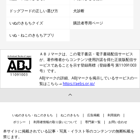
ドッグフードの正しい選び方
犬診断
いぬのきもちクイズ
購読者専用ページ
いぬ・ねこのきもちアプリ
ＡＢＪマークは、この電子書店・電子書籍配信サービス
が、著作権者からコンテンツ使用許諾を得た正規版配信サ
ービスであることを示す登録商標（登録番号 第11091003
号）です。
ABJマークの詳細、ABJマークを掲示しているサービスの一
覧はこちら→
https://aebs.or.jp/
いぬのきもち・ねこのきもち
ねこのきもち
広告掲載
利用規約
ポリシー
利用者情報の取り扱いについて
専門家一覧
お問い合わせ
本サイトに掲載されている記事・写真・イラスト等のコンテンツの無断転載を
禁じます。