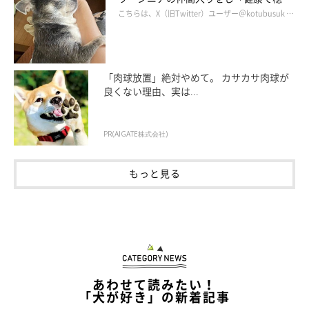
人間は、二足歩行を始めたことでいろんなところに負担がかか
かな暮らしが続いてほしい」と願う
こちらは、X（旧Twitter）ユーザー＠kotubusuk …
り、
腰やら肩やら痛くなるというような話を聞いたことがあります。
それなら、四足歩行を続けている柴犬さんは、”凝らない”のでは
「肉球放置」絶対やめて。 カサカサ肉球が
ないかと思うのです。
良くない理由、実は...
となると、柴犬さんがストレッチをしているのは、体が”凝って
いる”からではなく、
PR(AIGATE株式会社)
丸くなって寝た後など、縮こまった身体を伸ばしているというこ
とでしょうか。
もっと見る
「どうして伸びるのですか？」
とインタビューしたら、柴犬さんはなんと答えるのか。
「どうして？理由がなくてもいいじゃない。自然に任せているだ
けさ。」
そんな、かっこいい答えが返ってきたりして。
あわせて読みたい！
「犬が好き」の新着記事