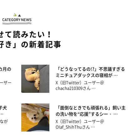
せて読みたい！
好き」の新着記事
カ月の
「どうなってるの!?」不思議すぎる
ミニチュアダックスの寝相が …
ユーザー
X（旧Twitter）ユーザー＠
chacha210309さん …
子犬
「面倒なときでも頑張れる」飼い主
…
の洗い物を“応援”するシー・ …
なが
X（旧Twitter）ユーザー＠
Olaf_ShihThuさん …