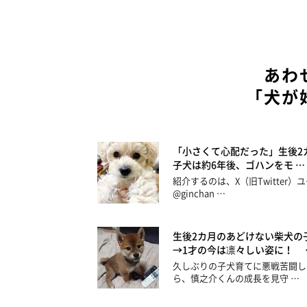
あわ
「犬が
「小さくて心配だった」生後2
子犬は約6年後、ゴハンをモ …
紹介するのは、X（旧Twitter）
@ginchan …
生後2カ月のあどけない柴犬の
→1才の今は凛々しい姿に！ 
久しぶりの子犬育てに悪戦苦闘し
ら、慎之介くんの成長を見守 …