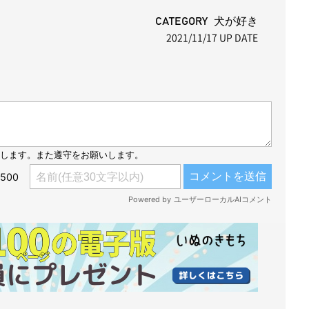
u
t
CATEGORY 犬が好き
2021/11/17
UP DATE
e