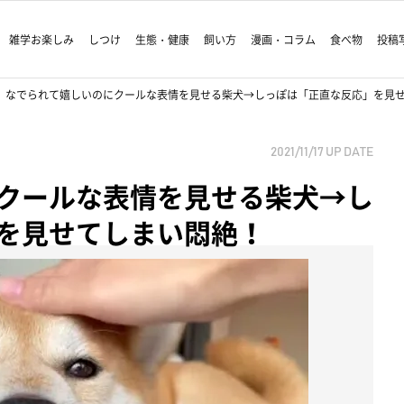
雑学お楽しみ
しつけ
生態・健康
飼い方
漫画・コラム
食べ物
投稿
なでられて嬉しいのにクールな表情を見せる柴犬→しっぽは「正直な反応」を見
2021/11/17
UP DATE
クールな表情を見せる柴犬→し
を見せてしまい悶絶！