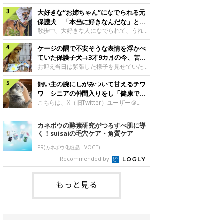
したのでしょうか。今回は、神楽ちゃんの
犬。あれから2カ月、表情や行動にさまざ
成長を飼い主さんと振り返ります！神楽ち
大好きな“お姉ちゃん”になでられる元
まな変化が見られるようになりました。遊
ゃんの成長について聞いた！お迎えから数
び疲れて眠る生後2カ月のなっちゃん遊び
保護犬 「本当に好きなんだな」と感
日後の神楽ちゃん（撮影時生後2カ月）＠
疲れた様子のなっちゃん。@Pkndg_紹介
じる表情にほっこり
散歩中、大好きな人になでられて、うれし
Kus1oKg2vsgdWS2――お迎え当初の神楽
するのは、X（旧Twitter）ユーザー
そうな表情を見せる元保護犬。甘えるよう
ちゃんの様子について教えてください。飼
@Pkndg_さんの愛犬・なっちゃん（取材
ケージの隅で不安そうな表情を浮かべ
な姿に、見ているこちらまでほっこりしま
い主さん： 「お迎え当日から“ヘソ天”で寝
時、生後4カ月／柴犬）。こちらの写真
す。大好きな“お姉ちゃん”に甘える小次郎
ていた保護子犬→3才9カ月の今、苦手
るようなコでし
は、なっちゃんが生後2カ月のころに撮影
くん妹さんになでてもらい、うれしそうな
を克服し頼もしいコに成長！
お迎え当日は緊張した様子を見せていた元
された一枚です。この日、なっちゃんは家
表情を見せる小次郎くん（2026年6月撮
野犬の保護子犬。あれから約3年半、苦手
族と一緒におもちゃで遊んでいました。た
影）。@mika_Jimmy紹介するのは、X（旧
飼い主の腕にしがみついて甘えるチワ
だったことを一つひとつ克服し、家族に寄
くさん遊んで疲れたのか、その後は眠り始
Twitter）ユーザー@mika_Jimmyさんの愛
り添う姿を見せています。お迎え当日、ケ
ワ シニアの仲間入りをし「健康で穏
めたそうです。眠るなっちゃん。
犬・小次郎くん（撮影時5才）。こちら
ージの隅で不安そうにお迎え当日のシルビ
やかな暮らしが続いてほしい」と願う
こちらは、X（旧Twitter）ユーザー＠
@Pkndg_
は、飼い主さんの妹さんと一緒に散歩をし
アちゃん。@nemonemotos今回紹介する
kotubusuke617さんが投稿した写真。写
たときに撮影したという一枚です。この
のは、X（旧Twitter）ユーザー
っているのは、愛犬でチワワのつぶしゃん
カネボウの酵素研究がつるすべ肌に導
日、飼い主さんは実家から自宅へ帰る途
@nemonemotosさんの愛犬・シルビアち
（本名：こつぶちゃん）です。飼い主さん
く！suisaiの毛穴ケア・角質ケア
中、妹さんと公園で待ち合わせ
ゃん（撮影当時、生後推定2カ月）。飼い
の腕にしがみつくつぶしゃん（撮影時6
主さんが「#最初に撮った一枚」として投
才）＠kotubusuke617撮影当時の状況に
PR(カネボウ化粧品｜VOCE)
稿した写真には、ケージの隅で不安そうな
ついて伺うと、飼い主さんはこう教えてく
Recommended by
表情を浮かべるシルビアちゃんの姿が写っ
れました。飼い主さん： 「ある休日のこ
ていました。こちらは、保護犬だったシル
とです。私がソファに座った途端にひざの
上にのってきたので、そのままなでながら
もっと見る
テレビを見ていたのですが、微動だにしな
いので気になって見てみると、腕にしがみ
つくような形で気持ちよさそうに