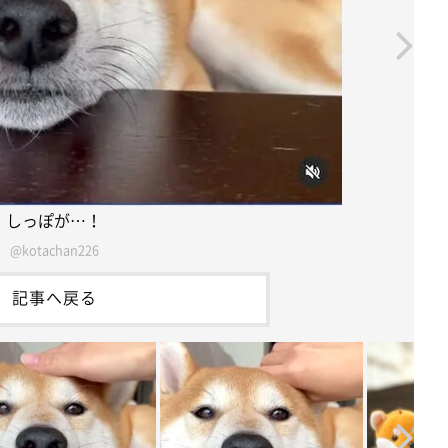
しっぽが…！
@kotachan226
記事へ戻る