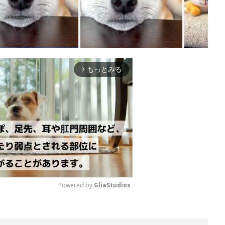
もっとみる
arrow_forward_ios
Powered by 
GliaStudios
M