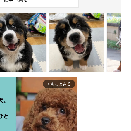
もっとみる
arrow_forward_ios