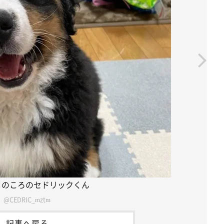
月のころのセドリックくん
@CEDRIC_mztm
記事へ戻る