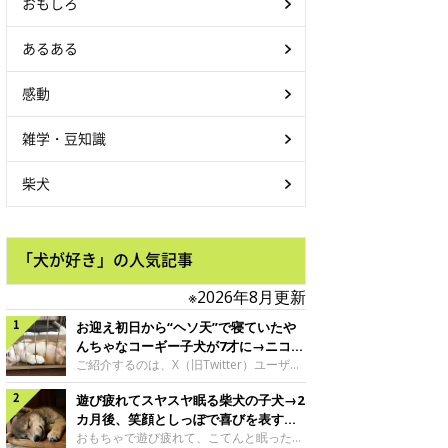
おもしろ
あるある
感動
雑学・豆知識
柴犬
「犬が好き」の人気記事
※2026年8月更新
お迎え初日から“ヘソ天”で寝ていたや
んちゃなコーギー子犬が7才に→ニコニ
コ“コーギースマイル”が魅力のコに成
ご紹介するのは、X（旧Twitter）ユーザー
＠Kus1oKg2vsgdWS2さんの愛犬でウェル
長！
遊び疲れてスヤスヤ眠る柴犬の子犬→2
シュ・コーギー・ペンブロークの神楽ちゃ
ん。今年の8月で7才になるという神楽ちゃ
カ月後、笑顔としっぽで喜びを表すコ
んですが、いったいどんな子犬時代を過ご
に成長！
おもちゃで遊び疲れて、こてんと眠った子