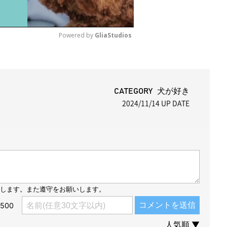
Powered by 
GliaStudios
M
u
t
CATEGORY 犬が好き
2024/11/14
UP DATE
e