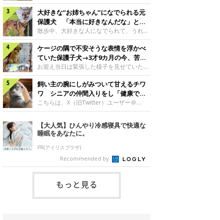
したのでしょうか。今回は、神楽ちゃんの
犬。あれから2カ月、表情や行動にさまざ
成長を飼い主さんと振り返ります！神楽ち
大好きな“お姉ちゃん”になでられる元
まな変化が見られるようになりました。遊
ゃんの成長について聞いた！お迎えから数
び疲れて眠る生後2カ月のなっちゃん遊び
保護犬 「本当に好きなんだな」と感
日後の神楽ちゃん（撮影時生後2カ月）＠
疲れた様子のなっちゃん。@Pkndg_紹介
じる表情にほっこり
散歩中、大好きな人になでられて、うれし
Kus1oKg2vsgdWS2――お迎え当初の神楽
するのは、X（旧Twitter）ユーザー
そうな表情を見せる元保護犬。甘えるよう
ちゃんの様子について教えてください。飼
@Pkndg_さんの愛犬・なっちゃん（取材
ケージの隅で不安そうな表情を浮かべ
な姿に、見ているこちらまでほっこりしま
い主さん： 「お迎え当日から“ヘソ天”で寝
時、生後4カ月／柴犬）。こちらの写真
す。大好きな“お姉ちゃん”に甘える小次郎
ていた保護子犬→3才9カ月の今、苦手
るようなコでし
は、なっちゃんが生後2カ月のころに撮影
くん妹さんになでてもらい、うれしそうな
を克服し頼もしいコに成長！
お迎え当日は緊張した様子を見せていた元
された一枚です。この日、なっちゃんは家
表情を見せる小次郎くん（2026年6月撮
野犬の保護子犬。あれから約3年半、苦手
族と一緒におもちゃで遊んでいました。た
影）。@mika_Jimmy紹介するのは、X（旧
飼い主の腕にしがみついて甘えるチワ
だったことを一つひとつ克服し、家族に寄
くさん遊んで疲れたのか、その後は眠り始
Twitter）ユーザー@mika_Jimmyさんの愛
り添う姿を見せています。お迎え当日、ケ
ワ シニアの仲間入りをし「健康で穏
めたそうです。眠るなっちゃん。
犬・小次郎くん（撮影時5才）。こちら
ージの隅で不安そうにお迎え当日のシルビ
やかな暮らしが続いてほしい」と願う
こちらは、X（旧Twitter）ユーザー＠
@Pkndg_
は、飼い主さんの妹さんと一緒に散歩をし
アちゃん。@nemonemotos今回紹介する
kotubusuke617さんが投稿した写真。写
たときに撮影したという一枚です。この
のは、X（旧Twitter）ユーザー
っているのは、愛犬でチワワのつぶしゃん
【大人気】ひんやり冷感寝具で快適な
日、飼い主さんは実家から自宅へ帰る途
@nemonemotosさんの愛犬・シルビアち
（本名：こつぶちゃん）です。飼い主さん
睡眠をあなたに。
中、妹さんと公園で待ち合わせ
ゃん（撮影当時、生後推定2カ月）。飼い
の腕にしがみつくつぶしゃん（撮影時6
主さんが「#最初に撮った一枚」として投
才）＠kotubusuke617撮影当時の状況に
PR(アイリスプラザ)
稿した写真には、ケージの隅で不安そうな
ついて伺うと、飼い主さんはこう教えてく
Recommended by
表情を浮かべるシルビアちゃんの姿が写っ
れました。飼い主さん： 「ある休日のこ
ていました。こちらは、保護犬だったシル
とです。私がソファに座った途端にひざの
上にのってきたので、そのままなでながら
もっと見る
テレビを見ていたのですが、微動だにしな
いので気になって見てみると、腕にしがみ
つくような形で気持ちよさそうに