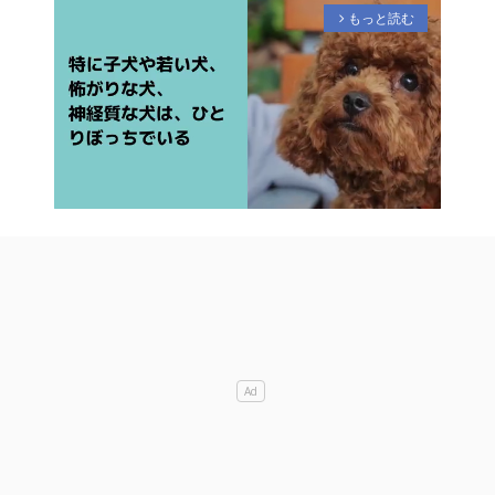
もっと読む
arrow_forward_ios
M
u
t
e