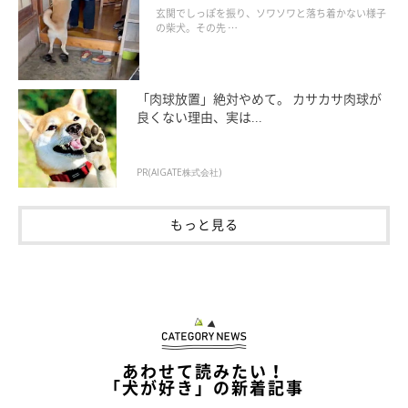
にほっこり
玄関でしっぽを振り、ソワソワと落ち着かない様子
の柴犬。その先 …
「肉球放置」絶対やめて。 カサカサ肉球が
良くない理由、実は...
PR(AIGATE株式会社)
もっと見る
あわせて読みたい！
「犬が好き」の新着記事