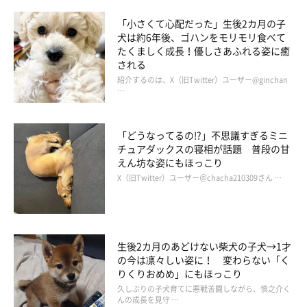
「小さくて心配だった」生後2カ月の子
犬は約6年後、ゴハンをモリモリ食べて
たくましく成長！優しさあふれる姿に癒
される
紹介するのは、X（旧Twitter）ユーザー@ginchan
…
「どうなってるの!?」不思議すぎるミニ
チュアダックスの寝相が話題 普段の甘
えん坊な姿にもほっこり
X（旧Twitter）ユーザー＠chacha210309さん …
生後2カ月のあどけない柴犬の子犬→1才
の今は凛々しい姿に！ 変わらない「く
りくりおめめ」にもほっこり
久しぶりの子犬育てに悪戦苦闘しながら、慎之介く
んの成長を見守 …