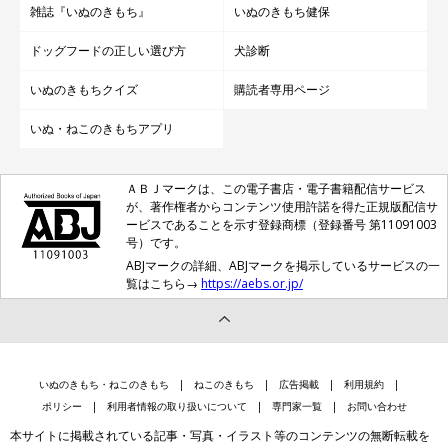
雑誌『いぬのきもち』
いぬのきもち健保
ドッグフードの正しい選び方
犬診断
いぬのきもちクイズ
購読者専用ページ
いぬ・ねこのきもちアプリ
ＡＢＪマークは、この電子書店・電子書籍配信サービス
が、著作権者からコンテンツ使用許諾を得た正規版配信サ
ービスであることを示す登録商標（登録番号 第11091003
号）です。
ABJマークの詳細、ABJマークを掲示しているサービスの一
覧はこちら→
https://aebs.or.jp/
いぬのきもち・ねこのきもち
ねこのきもち
広告掲載
利用規約
ポリシー
利用者情報の取り扱いについて
専門家一覧
お問い合わせ
本サイトに掲載されている記事・写真・イラスト等のコンテンツの無断転載を