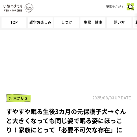
記事をさがす
TOP
雑学お楽しみ
しつけ
生態・健康
飼い方
犬が好き
2025/08/03
UP DATE
すやすや眠る生後3カ月の元保護子犬→ぐん
と大きくなっても同じ姿で眠る姿にほっこ
り！家族にとって「必要不可欠な存在」に