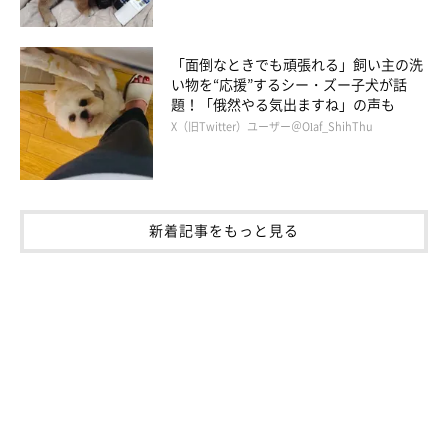
「面倒なときでも頑張れる」飼い主の洗
い物を“応援”するシー・ズー子犬が話
題！「俄然やる気出ますね」の声も
X（旧Twitter）ユーザー＠Olaf_ShihThu
新着記事をもっと見る