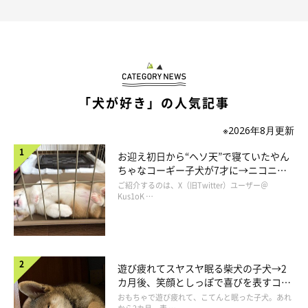
「犬が好き」の人気記事
※2026年8月更新
お迎え初日から“ヘソ天”で寝ていたやん
ちゃなコーギー子犬が7才に→ニコニ
コ“コーギースマイル”が魅力のコに成
ご紹介するのは、X（旧Twitter）ユーザー＠
長！
Kus1oK …
遊び疲れてスヤスヤ眠る柴犬の子犬→2
カ月後、笑顔としっぽで喜びを表すコに
成長！
おもちゃで遊び疲れて、こてんと眠った子犬。あれ