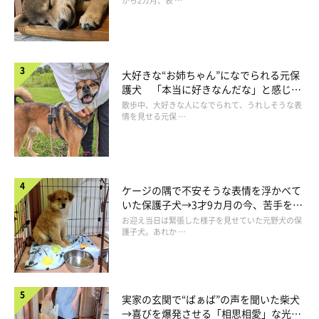
から2カ月、表 …
大好きな“お姉ちゃん”になでられる元保
護犬 「本当に好きなんだな」と感じる
表情にほっこり
散歩中、大好きな人になでられて、うれしそうな表
情を見せる元保 …
ケージの隅で不安そうな表情を浮かべて
いた保護子犬→3才9カ月の今、苦手を克
服し頼もしいコに成長！
お迎え当日は緊張した様子を見せていた元野犬の保
護子犬。あれか …
実家の玄関で“ばぁば”の声を聞いた柴犬
→喜びを爆発させる「相思相愛」な光景