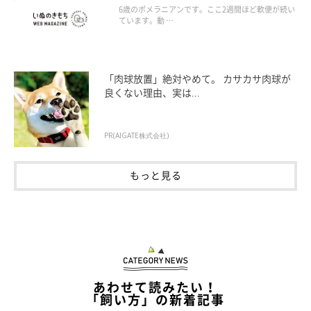
ほうがよいですか。
6歳のポメラニアンです。ここ2週間ほど軟便が続い
ています。動 …
「肉球放置」絶対やめて。 カサカサ肉球が
良くない理由、実は...
PR(AIGATE株式会社)
もっと見る
あわせて読みたい！
「飼い方」の新着記事