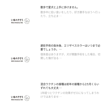
散歩で愛犬と上手に歩けません。
散歩中に拾い食いをしたり、好き勝手なほうへ行っ
たり、立ち止ま …
避妊手術の抜糸後、エリザベスカラーはいつまで必
要でしょうか。 …
個体差はありますが、犬が開腹手術をした場合、切
開した傷が治る …
混合ワクチンの接種は前年の接種から2カ月くらい
ずれても大丈夫 …
1年経つとワクチンの効果がゼロになってしまうわ
けではありませ …