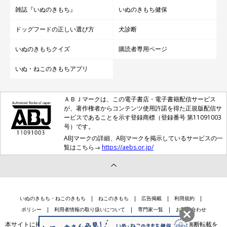
雑誌『いぬのきもち』
いぬのきもち健保
ドッグフードの正しい選び方
犬診断
いぬのきもちクイズ
購読者専用ページ
いぬ・ねこのきもちアプリ
ＡＢＪマークは、この電子書店・電子書籍配信サービス
が、著作権者からコンテンツ使用許諾を得た正規版配信サ
ービスであることを示す登録商標（登録番号 第11091003
号）です。
ABJマークの詳細、ABJマークを掲示しているサービスの一
覧はこちら→
https://aebs.or.jp/
いぬのきもち・ねこのきもち
ねこのきもち
広告掲載
利用規約
ポリシー
利用者情報の取り扱いについて
専門家一覧
お問い合わせ
本サイトに掲載されている記事・写真・イラスト等のコンテンツの無断転載を