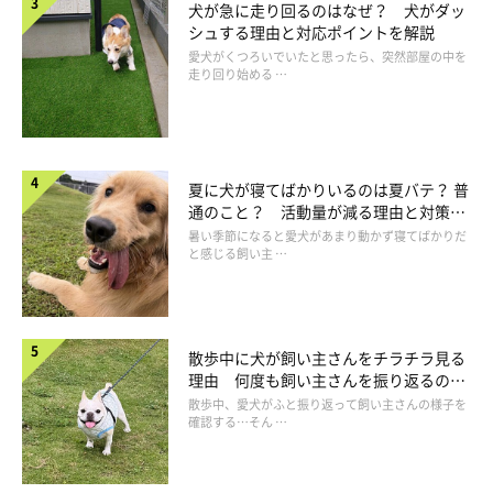
犬が急に走り回るのはなぜ？ 犬がダッ
シュする理由と対応ポイントを解説
愛犬がくつろいでいたと思ったら、突然部屋の中を
走り回り始める …
夏に犬が寝てばかりいるのは夏バテ？ 普
通のこと？ 活動量が減る理由と対策と
は
暑い季節になると愛犬があまり動かず寝てばかりだ
と感じる飼い主 …
いぬのきもち投稿写真ギャラリー
——気象病の犬では、どのような症状が見られるのでしょうか？
散歩中に犬が飼い主さんをチラチラ見る
理由 何度も飼い主さんを振り返るのは
獣医師：
なぜ？
散歩中、愛犬がふと振り返って飼い主さんの様子を
「若く健康な犬の場合は、あまり変化を感じられないかもしれま
確認する…そん …
せんが、年を取っていたり、体調が悪いコだと……