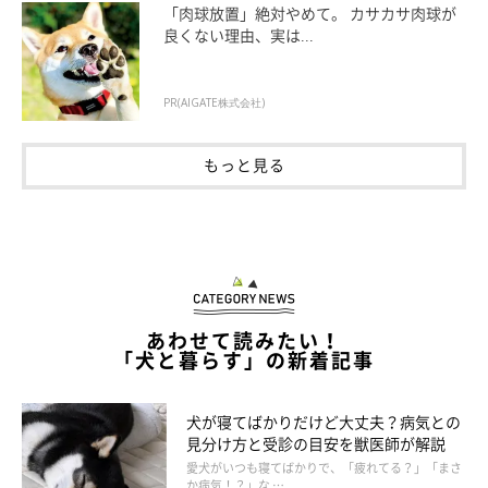
「肉球放置」絶対やめて。 カサカサ肉球が
何となく元気がなく寝てばかりいる
良くない理由、実は...
食欲がなくなる
PR(AIGATE株式会社)
そわそわして落ち着かない
もっと見る
といったように、いつもと違う行動に気づくかもしれません」
あわせて読みたい！
「犬と暮らす」の新着記事
犬が寝てばかりだけど大丈夫？病気との
見分け方と受診の目安を獣医師が解説
愛犬がいつも寝てばかりで、「疲れてる？」「まさ
か病気！？」な …