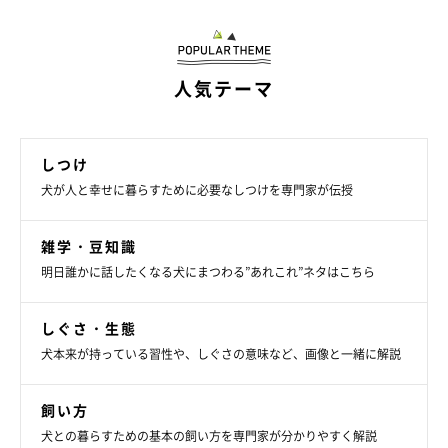
ので、
治療を強化したり、頓服薬を常備しておく
こともひとつか
もしれません。かかりつけ医と相談しましょう」
人気テーマ
（監修：いぬのきもち・ねこのきもち獣医師相談室 担当獣医
しつけ
師）
犬が人と幸せに暮らすために必要なしつけを専門家が伝授
※写真はアプリ「まいにちのいぬ・ねこのきもち」にご投稿いた
だいたものです。
雑学・豆知識
※記事と写真に関連性はありませんので予めご了承ください。
明日誰かに話したくなる犬にまつわる”あれこれ”ネタはこちら
取材・文／sorami
しぐさ・生態
犬本来が持っている習性や、しぐさの意味など、画像と一緒に解説
飼い方
犬との暮らすための基本の飼い方を専門家が分かりやすく解説