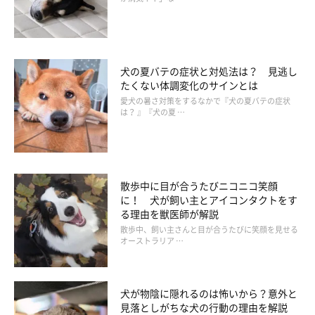
犬の夏バテの症状と対処法は？ 見逃し
たくない体調変化のサインとは
愛犬の暑さ対策をするなかで『犬の夏バテの症状
気象の影響を受けやすい犬への対処法
は？ 』『犬の夏 …
散歩中に目が合うたびニコニコ笑顔
に！ 犬が飼い主とアイコンタクトをす
る理由を獣医師が解説
散歩中、飼い主さんと目が合うたびに笑顔を見せる
オーストラリア …
犬が物陰に隠れるのは怖いから？意外と
見落としがちな犬の行動の理由を解説