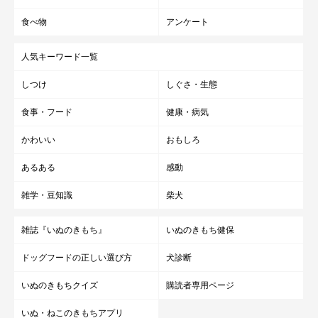
食べ物
アンケート
人気キーワード一覧
しつけ
しぐさ・生態
食事・フード
健康・病気
かわいい
おもしろ
あるある
感動
雑学・豆知識
柴犬
雑誌『いぬのきもち』
いぬのきもち健保
ドッグフードの正しい選び方
犬診断
いぬのきもちクイズ
購読者専用ページ
いぬ・ねこのきもちアプリ