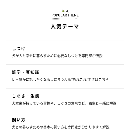
人気テーマ
いぬのきもち投稿写真ギャラリー
しつけ
汚れが残っているとにおいやすいので、ペット用の除菌タイプの
犬が人と幸せに暮らすために必要なしつけを専門家が伝授
お掃除シートで拭き掃除を。足を上げてする犬なら、トレーの周
辺も拭きましょう。さらに週に1回トレーをまるごと洗えばより
雑学・豆知識
明日誰かに話したくなる犬にまつわる”あれこれ”ネタはこちら
安心です。
しぐさ・生態
梅雨どきに愛犬の生活環境を快適で清潔に保つためには、室温・
犬本来が持っている習性や、しぐさの意味など、画像と一緒に解説
湿度の管理と、こまめな掃除がカギになります。愛犬が快適な環
境は、飼い主さんにとっても居心地のいいもの。今回ご紹介した
飼い方
内容も参考に、梅雨どきを乗り切ってくださいね。
犬との暮らすための基本の飼い方を専門家が分かりやすく解説