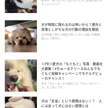
散歩中、飼い主さんと目が合うたびに笑顔を見せる
法が悪いとカビが発生することもあります。開封後は極力空気に
オーストラリア …
触れないよう保管を。ウエットフードは、開封後は冷蔵保管し、
その日のうちに食べきるようにしましょう。
ドライフードなら、1週間分のフードをファスナーつき食品保存
犬が物陰に隠れるのは怖いから？意外と
袋に取り分け、日々のゴハンはそこから出すようにするのがおす
見落としがちな犬の行動の理由を解説
犬が物陰に隠れる理由や怖いときとの違いを解説。
すめです。袋の中の空気をしっかり抜いて保管しましょう。
安心して見守れ …
＜PR＞愛犬の「もぐもぐ」写真・動画を
大募集！#ちゅーるテリーヌみんなでも
ぐもぐ投稿キャンペーンでモデルデビュ
ーのチャンス！
あの「ちゅ～る」から誕生した「ちゅ～るテリー
ヌ」をご存じです …
犬は「反省」という感情はない！？ 人
にはあって犬にはない感情とは