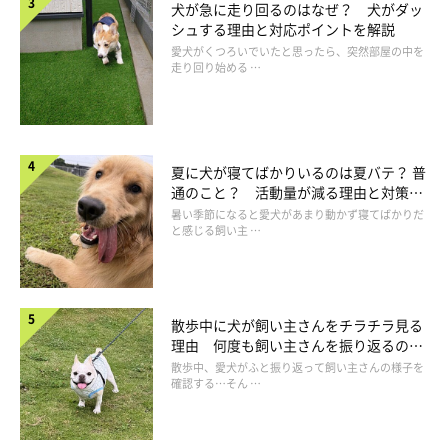
犬が急に走り回るのはなぜ？ 犬がダッ
シュする理由と対応ポイントを解説
愛犬がくつろいでいたと思ったら、突然部屋の中を
走り回り始める …
夏に犬が寝てばかりいるのは夏バテ？ 普
通のこと？ 活動量が減る理由と対策と
は
暑い季節になると愛犬があまり動かず寝てばかりだ
と感じる飼い主 …
フードは高温多湿を避け、できるだけ空気に
散歩中に犬が飼い主さんをチラチラ見る
理由 何度も飼い主さんを振り返るのは
さらさない
なぜ？
散歩中、愛犬がふと振り返って飼い主さんの様子を
確認する…そん …