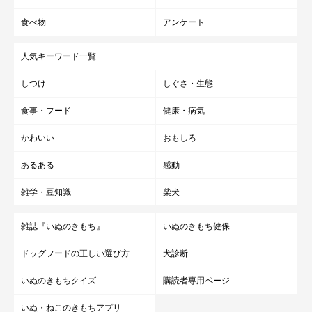
食べ物
アンケート
人気キーワード一覧
しつけ
しぐさ・生態
食事・フード
健康・病気
かわいい
おもしろ
あるある
感動
雑学・豆知識
柴犬
雑誌『いぬのきもち』
いぬのきもち健保
ドッグフードの正しい選び方
犬診断
いぬのきもちクイズ
購読者専用ページ
いぬ・ねこのきもちアプリ