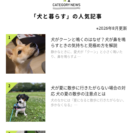
「犬と暮らす」の人気記事
いぬのきもち投稿写真ギャラリー
※2026年8月更新
犬がクーンと鳴くのはなぜ？犬が鼻を鳴
水が傷みやすいこの時季は、1日2回以上は取り替えたいもの。と
らすときの気持ちと見極め方を解説
くにミネラルウォーターなど水道水以外の水を与えている場合
静かなときに、愛犬が「クーン」と小さく鳴いた
は、傷みやすいケースがあるのでこまめに交換しましょう。ボウ
り、鼻を鳴らすよ …
ルも洗って雑菌を落として。
吊り下げ式の給水ボトルは、パーツを取りはずして1日1回は洗う
犬が夏に散歩に行きたがらない場合の対
ようにして清潔を保ちましょう。食後や散歩後に愛犬が水を飲ん
応 犬の夏の散歩の注意点とは
だ場合は、食べカスやヨダレなどでボウル内の水が汚れがちなた
犬のなかには『夏になると散歩に行きたがらない、
歩かなくなる』 …
め、このタイミングでも水を替えるとよいでしょう。