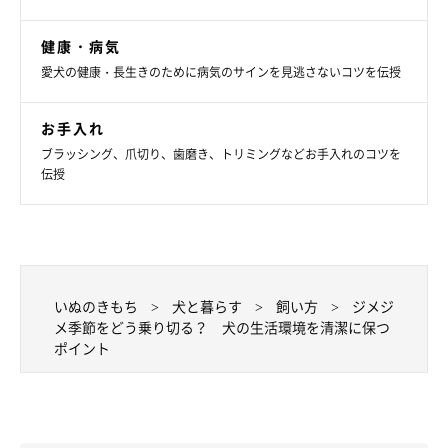
参考／「いぬのきもち」2019年6月号『ジメジメ、ニオイ、カビ
健康・病気
に負けず、雨の日も快適な暮らしをしよう♪ 愛犬のための梅雨
愛犬の健康・長生きのために病気のサインを見逃さないコツを伝授
じたく』（監修：獣医師 英国APDT認定ペットドッグトレーナー
藤本聖香先生、一級建築士 トリマー 二村陽子先生）
お手入れ
文／田山郁
ブラッシング、爪切り、歯磨き、トリミングなどお手入れのコツを
※写真はスマホアプリ「いぬ・ねこのきもち」で投稿されたもの
伝授
です。
※記事と写真に関連性はありませんので予めご了承ください。
いぬのきもち
犬と暮らす
飼い方
ジメジ
メ季節をどう乗り切る？ 犬の生活環境を清潔に保つ
ポイント