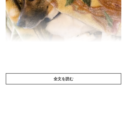
いぬのきもち投稿写真ギャラリー
全文を読む
愛犬が過ごす部屋は、エアコンを使って室温と湿度を設定しまし
ょう。目安は室温23～26℃、湿度50～60％。またこの時季はと
くに、室内の空気がよどむと湿気やニオイがこもりやすくなりま
す。換気をして室内の空気の入れ替えを心がけましょう。
晴れ間には窓を開けて換気を行い、湿気やニオイを排気。窓を開