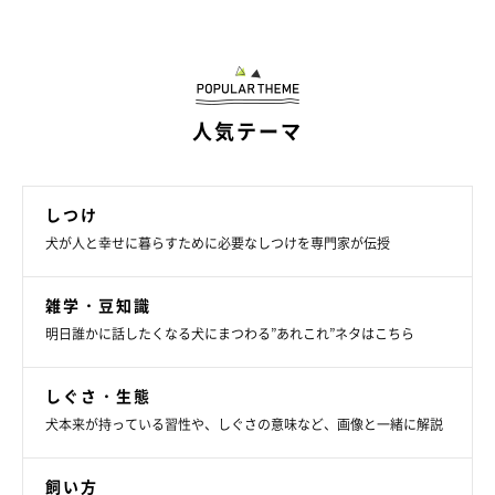
お話を伺った先生／太田快作先生（ハナ動物病院院長 獣医師）
参考／「いぬのきもち」2022年3月号『さまざまな犬との別れを
経験してきた獣医師さんだからわかる“さよなら”との向き合い
方』
イラスト／コナガイ香
人気テーマ
文／都留朱音
※記事と写真に関連性はありませんので予めご了承ください。
しつけ
犬が人と幸せに暮らすために必要なしつけを専門家が伝授
雑学・豆知識
明日誰かに話したくなる犬にまつわる”あれこれ”ネタはこちら
しぐさ・生態
犬本来が持っている習性や、しぐさの意味など、画像と一緒に解説
飼い方