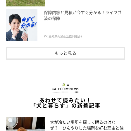
2. 介護も楽しいと思えるように
保障内容と見積が今すぐ分かる！ライフ共
済の保障
犬の終末期の介護は、そう長く続かないもの。イライラしたりつ
らいと感じたりもするでしょうが、それを含めて、愛犬と濃密な
時間を過ごせます。
PR(愛知県共済生活協同組合)
「犬が今日一日を楽に過ごせるようサポートし、飼い主さんが介
もっと見る
護しやすい状況を整えたいと思っています」（太田先生）。
あわせて読みたい！
「犬と暮らす」の新着記事
犬が冷たい場所を探して眠るのはな
ぜ？ ひんやりした場所を好む理由と注