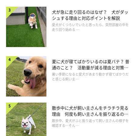
と、愛犬も悲しいはず。治療にとらわれすぎず、愛犬と笑顔で過
犬が急に走り回るのはなぜ？ 犬がダッ
ごすことが大事です」（太田先生）。
シュする理由と対応ポイントを解説
愛犬がくつろいでいたと思ったら、突然部屋の中を
走り回り始める …
夏に犬が寝てばかりいるのは夏バテ？ 普
通のこと？ 活動量が減る理由と対策と
は
暑い季節になると愛犬があまり動かず寝てばかりだ
と感じる飼い主 …
散歩中に犬が飼い主さんをチラチラ見る
理由 何度も飼い主さんを振り返るのは
なぜ？
散歩中、愛犬がふと振り返って飼い主さんの様子を
確認する…そん …