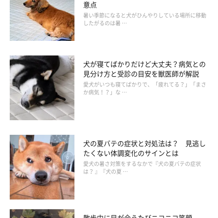
意点
暑い季節になると犬がひんやりしている場所に移動
したがるのは暑 …
犬が寝てばかりだけど大丈夫？病気との
3. 可能なら自宅で看取りを
見分け方と受診の目安を獣医師が解説
愛犬がいつも寝てばかりで、「疲れてる？」「まさ
か病気！？」な …
群れでの生活を好む犬にとって、家族のなかで最期を迎えるのが
安心でしょう。
家族にやさしくなでてもらいながら旅立てたら犬も幸せですが、
留守番中や入院中に最期を迎えてしまっても、悔やむ必要はあり
犬の夏バテの症状と対処法は？ 見逃し
ません。
たくない体調変化のサインとは
愛犬の暑さ対策をするなかで『犬の夏バテの症状
は？ 』『犬の夏 …
「愛犬を愛おしいと思う気持ちがあれば、愛犬は幸せなんです。
大切なのは、愛していたかどうかですから」（太田先生）。
散歩中に目が合うたびニコニコ笑顔