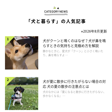
「犬と暮らす」の人気記事
※2026年8月更新
犬がクーンと鳴くのはなぜ？犬が鼻を鳴
らすときの気持ちと見極め方を解説
静かなときに、愛犬が「クーン」と小さく鳴いた
イラスト／コナガイ香 「いぬのきもち」2022年3月号『さまざまな犬との
り、鼻を鳴らすよ …
別れを経験してきた獣医師さんだからわかる“さよなら”との向き合い方』
太田先生に、愛犬との“さよなら”に向き合う3つの方法を教えて
もらいました。
犬が夏に散歩に行きたがらない場合の対
応 犬の夏の散歩の注意点とは
犬のなかには『夏になると散歩に行きたがらない、
1. 愛犬と笑顔で過ごす
歩かなくなる』 …
「飼い主さんが治療に必死になるあまり、険しい顔をしてしまう