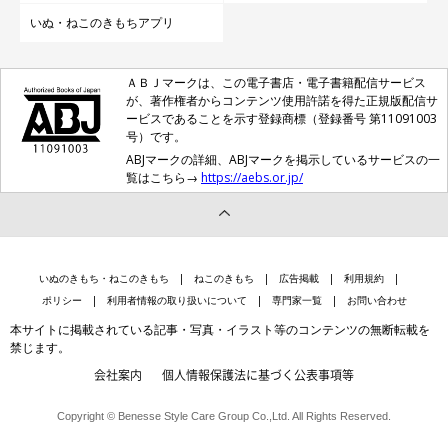
いぬ・ねこのきもちアプリ
ＡＢＪマークは、この電子書店・電子書籍配信サービス
が、著作権者からコンテンツ使用許諾を得た正規版配信サ
ービスであることを示す登録商標（登録番号 第11091003
号）です。
ABJマークの詳細、ABJマークを掲示しているサービスの一
覧はこちら→
https://aebs.or.jp/
いぬのきもち・ねこのきもち
ねこのきもち
広告掲載
利用規約
ポリシー
利用者情報の取り扱いについて
専門家一覧
お問い合わせ
本サイトに掲載されている記事・写真・イラスト等のコンテンツの無断転載を
禁じます。
会社案内
個人情報保護法に基づく公表事項等
Copyright © Benesse Style Care Group Co.,Ltd. All Rights Reserved.