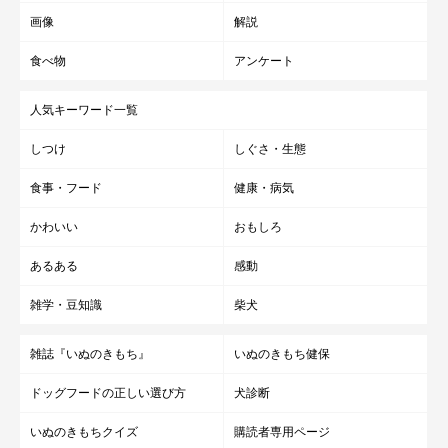
画像
解説
食べ物
アンケート
人気キーワード一覧
しつけ
しぐさ・生態
食事・フード
健康・病気
かわいい
おもしろ
あるある
感動
雑学・豆知識
柴犬
雑誌『いぬのきもち』
いぬのきもち健保
ドッグフードの正しい選び方
犬診断
いぬのきもちクイズ
購読者専用ページ