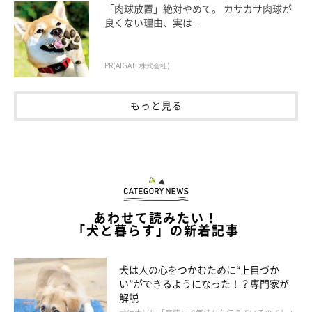
近づけすぎるなど、犬のストレスになる接し方をしていないか、
「肉球放置」絶対やめて。 カサカサ肉球が
良くない理由、実は...
見直してみましょう。
PR(AIGATE株式会社)
もっと見る
あわせて読みたい！
「犬と暮らす」の新着記事
犬は人の心をつかむために“上目づか
い”ができるようになった！？専門家が
解説