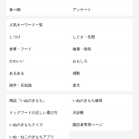
食べ物
アンケート
人気キーワード一覧
しつけ
しぐさ・生態
食事・フード
健康・病気
かわいい
おもしろ
あるある
感動
雑学・豆知識
柴犬
雑誌『いぬのきもち』
いぬのきもち健保
ドッグフードの正しい選び方
犬診断
いぬのきもちクイズ
購読者専用ページ
いぬ・ねこのきもちアプリ