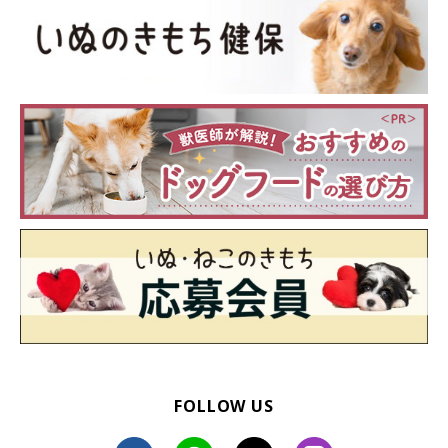
こちらのプティちゃんは、乾きそうな鼻を舌でペロリ。ふわふわ
の被毛が風に吹かれて、ちょっと大変そう（笑）。
食事前や飼い主さんが抱っこしているときなど、状況によって込
められた気持ちや意味が異なる犬の舌なめずり。もし、飼い主さ
んとスキンシップをとっているときなどに舌なめずりをする場合
は、愛犬との接し方を一度見直してみてくださいね。
お話を伺った先生／増田宏司先生（獣医師 獣医学博士 東京農業
大学農学部バイオセラピー学科（伴侶動物学研究室）教授）
参考／「いぬのきもち」2018年4月号『犬のオモシロ習性図鑑
VOL.11 舌なめずりしちゃう♡』
文／宮下早希
※写真はスマホアプリ「いぬ・ねこのきもち」で投稿されたもの
FOLLOW US
です。
※記事と写真に関連性はありませんので予めご了承ください。