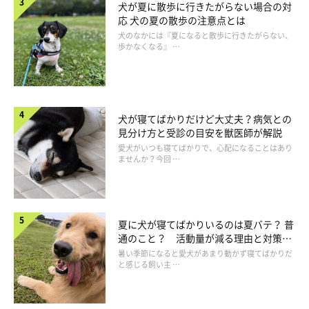
犬が夏に散歩に行きたがらない場合の対
応 犬の夏の散歩の注意点とは
犬のなかには『夏になると散歩に行きたがらない、
歩かなくなる』 …
犬が寝てばかりだけど大丈夫？病気との
見分け方と受診の目安を獣医師が解説
愛犬がいつも寝てばかりで、心配になることはあり
ませんか？今回 …
夏に犬が寝てばかりいるのは夏バテ？ 普
通のこと？ 活動量が減る理由と対策と
いぬのきもち投稿写真ギャラリー
は
暑い季節になると愛犬があまり動かず寝てばかりだ
と感じる飼い主 …
飼い主さんが接した直後に愛犬が舌なめずりするなら、接し方に
問題があるのかもしれません。接するときの力加減が強い、顔を