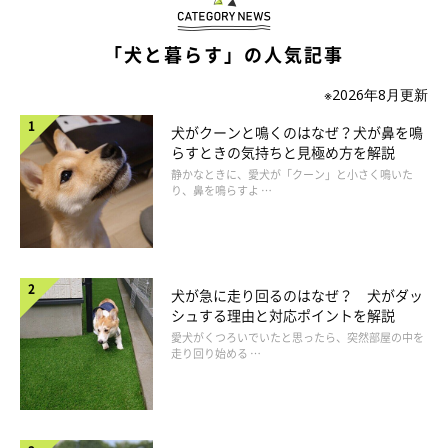
「犬と暮らす」の人気記事
※2026年8月更新
犬がクーンと鳴くのはなぜ？犬が鼻を鳴
らすときの気持ちと見極め方を解説
静かなときに、愛犬が「クーン」と小さく鳴いた
り、鼻を鳴らすよ …
犬が急に走り回るのはなぜ？ 犬がダッ
シュする理由と対応ポイントを解説
犬が舌なめずりするときの対処法は？
愛犬がくつろいでいたと思ったら、突然部屋の中を
走り回り始める …