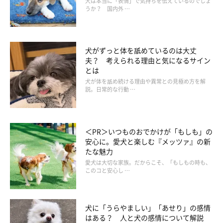
舌なめずりするかわいい犬の画像をご紹介！
犬は本当に「表情」で気持ちを伝えているのでしょ
うか？ 国内外 …
犬がずっと体を舐めているのは大丈
夫？ 考えられる理由と気になるサイン
とは
犬が体を舐め続ける理由や異常との見極め方を解
説。日常的な行動 …
＜PR＞いつものおでかけが「もしも」の
安心に。愛犬と楽しむ『メッツァ』の新
たな魅力
愛犬は大切な家族。だからこそ、「もしもの時も、
このコと安心し …
犬に「うらやましい」「あせり」の感情
はある？ 人と犬の感情について解説