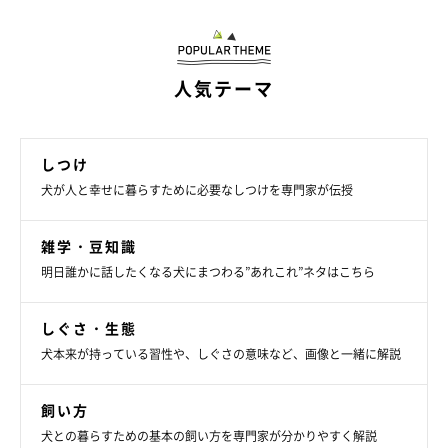
人気テーマ
しつけ
犬が人と幸せに暮らすために必要なしつけを専門家が伝授
雑学・豆知識
明日誰かに話したくなる犬にまつわる”あれこれ”ネタはこちら
いぬのきもち投稿写真ギャラリー
しぐさ・生態
犬本来が持っている習性や、しぐさの意味など、画像と一緒に解説
舌なめずりをしておやつを要求しているのは、ウェルシュ・コー
ギー・ペンブロークのたびちゃん。こんなにキラキラした目で見
飼い方
上げられたら、すぐにおやつをあげたくなっちゃいます！
犬との暮らすための基本の飼い方を専門家が分かりやすく解説