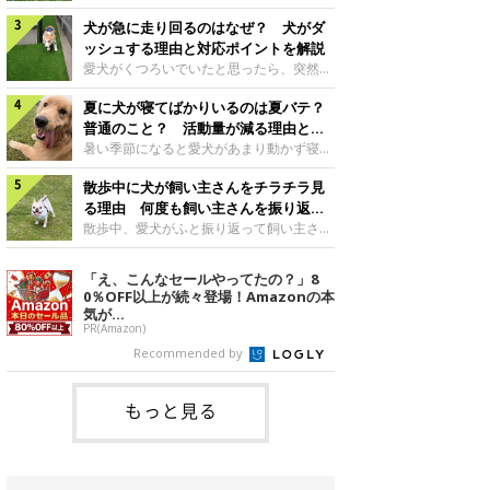
さんもいるかもしれません。今回は、犬が
らない、歩かなくなる』『暑い季節は散歩
クーンと鳴く理由や鼻鳴らしの背景、見極
犬が急に走り回るのはなぜ？ 犬がダ
の気配を察すると涼しい部屋から出ようと
め方と対応のポイントなどについて、いぬ
しない』など散歩に行きたがらないコもい
ッシュする理由と対応ポイントを解説
のきもち獣医師相談室の原 駿太朗先生に
るようです。愛犬の運動をさせてあげたい
愛犬がくつろいでいたと思ったら、突然部
伺いました。クーンと鳴くのはどんな気持
のに、散歩に行きたがらない。このような
屋の中を走り回り始める――そんな様子に
ち？いぬのきもち投稿写真ギャラリー犬が
場合はどう対応すればよいのでしょうか？
夏に犬が寝てばかりいるのは夏バテ？
驚いたことはありませんか？ 急な動きに
クーンと小さく鳴くときは、何らかの感情
「愛犬が夏に散歩に行きたがらない場合の
「何が起きているの？」と戸惑う飼い主さ
普通のこと？ 活動量が減る理由と対
を伝えようとしている場合があると考えら
対応」について、いぬのきもち獣医師相談
んも多いでしょう。落ち着いていたはずな
策とは
暑い季節になると愛犬があまり動かず寝て
れています。大
室の白山さとこ先生に聞きました。Q.夏に
のに、急にスイッチが入ったように見える
ばかりだと感じる飼い主さんはいません
犬の散歩に行くときの注意点は？ いぬの
と不安になることもあります。今回は、犬
散歩中に犬が飼い主さんをチラチラ見
か？その様子に、愛犬が夏バテで疲れてい
きもち投稿写真ギャラリーーー夏に愛犬と
が急に走り回る理由や見極め方などについ
るのか、元気がないのかなど不安に感じる
る理由 何度も飼い主さんを振り返る
散歩に行くときは、どのようなことに注意
て、いぬのきもち獣医師相談室の岡本りさ
方もいるのではないかと思います。 で
のはなぜ？
散歩中、愛犬がふと振り返って飼い主さん
をするとよい
先生に伺いました。犬が急に走り回るのは
は、犬が寝てばかりいるときに対処が必要
の様子を確認する…そんな場面に心当たり
よくある行動？いぬのきもち投稿写真ギャ
かを見極める方法はあるのでしょうか？
はありませんか？ 何度もチラチラ見られ
「え、こんなセールやってたの？」8
ラリー犬が突然走り回る行動は、必ずしも
「犬の活動量が夏に減る理由と対策」につ
ると、「何か気になることがあるの？」
0％OFF以上が続々登場！Amazonの本
珍しいものではないと考えられています。
いて、いぬのきもち獣医師相談室の山口み
「ちゃんと歩けているかな」と不安になる
気が...
体にたまったエ
き先生に話を聞きました。Q. 夏に犬の活
ことがあるかもしれません。愛犬が歩きな
PR(Amazon)
動量が減る理由は？ いぬのきもち投稿写
がら飼い主さんを振り返るしぐさには、ど
Recommended by
真ギャラリーーー夏に愛犬の活動量が減る
んな気持ちが隠れているのでしょうか。今
と感じる飼い主さんもいるようです。理由
回は、犬が散歩中に飼い主さんを確認する
としてどのようなこ
理由や注意すべきサインの見極めかた、対
もっと見る
応のポイントなどについて、いぬのきもち
獣医師相談室の原 駿太朗先生に伺いまし
た。振り返るのは「確認」や「安心」のサ
イン？いぬのきも