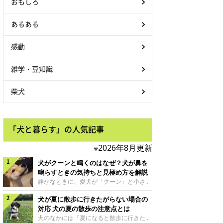
おもしろ
あるある
感動
雑学・豆知識
柴犬
「犬と暮らす」の人気記事
※2026年8月更新
犬がクーンと鳴くのはなぜ？犬が鼻を
鳴らすときの気持ちと見極め方を解説
静かなときに、愛犬が「クーン」と小さく
鳴いたり、鼻を鳴らすような音を出したり
犬が夏に散歩に行きたがらない場合の
することはありませんか？ 大きく吠える
わけではない分、「不安なの？それとも何
対応 犬の夏の散歩の注意点とは
かお願いしているの？」と気になる飼い主
犬のなかには『夏になると散歩に行きたが