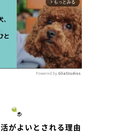
もっとみる
arrow_forward_ios
Powered by 
GliaStudios
M
u
t
e
朝活がよいとされる理由