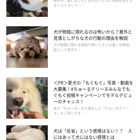
散歩中、飼い主さんと目が合うたびに笑顔を見せる
オーストラリア …
犬が物陰に隠れるのは怖いから？意外と
見落としがちな犬の行動の理由を解説
犬が物陰に隠れる理由や怖いときとの違いを解説。
安心して見守れ …
まいにちのいぬ・ねこのきもちアプリ
＜PR＞愛犬の「もぐもぐ」写真・動画を
1年を通してオネショが続くようなら、「ホルモン反応性尿失
大募集！#ちゅーるテリーヌみんなでも
禁」という病気の可能性があります。ホルモン反応性尿失禁は、
ぐもぐ投稿キャンペーンでモデルデビュ
若い時期に避妊手術を受けた大型犬に多く見られ、尿道の筋肉の
ーのチャンス！
あの「ちゅ～る」から誕生した「ちゅ～るテリー
働きに異常が起こる病気です。
ヌ」をご存じです …
一時的なオネショの場合、水分の取り過ぎが原因かもしれません
犬は「反省」という感情はない！？ 人
が、このような病気の可能性もあるため、念のため動物病院を受
にはあって犬にはない感情とは