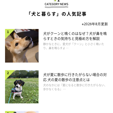
「犬と暮らす」の人気記事
※2026年8月更新
犬がクーンと鳴くのはなぜ？犬が鼻を鳴
らすときの気持ちと見極め方を解説
静かなときに、愛犬が「クーン」と小さく鳴いた
まいにちのいぬ・ねこのきもちアプリ
り、鼻を鳴らすよ …
排せつ姿勢をとっているのになかなかウンチが出ないときは、
「便秘」になっているかもしれません。水を飲む量が減ったり運
動不足だったりすると、便秘になることがあります。特にシニア
犬が夏に散歩に行きたがらない場合の対
犬は運動量が減り、水を飲みに行くことさえ面倒になるので便秘
応 犬の夏の散歩の注意点とは
犬のなかには『夏になると散歩に行きたがらない、
がちになることも。
歩かなくなる』 …
愛犬に便秘が疑われる場合は、いつも与えているドライフードに
水を加えたり、ウェットフードに変えたりして、積極的に水分を