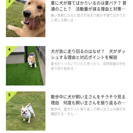
与えてください。サプリメントでお腹の調子を整えるのもいいで
夏に犬が寝てばかりいるのは夏バテ？ 普
通のこと？ 活動量が減る理由と対策と
しょう。それでも便秘が続くようなら、獣医師さんの診断を受け
は
暑い季節になると愛犬があまり動かず寝てばかりだ
ましょう。
と感じる飼い主 …
犬が急に走り回るのはなぜ？ 犬がダッ
シュする理由と対応ポイントを解説
愛犬がくつろいでいたと思ったら、突然部屋の中を
走り回り始める …
散歩中に犬が飼い主さんをチラチラ見る
理由 何度も飼い主さんを振り返るのは
なぜ？
散歩中、愛犬がふと振り返って飼い主さんの様子を
確認する…そん …