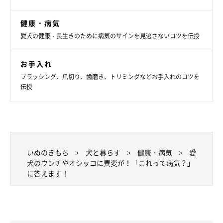
健康・病気
まいにちのいぬ・ねこのきもちアプリ
愛犬の健康・長生きのために病気のサインを見逃さないコツを伝授
マーキングは男子犬によくみられますが、実は女子犬もマーキン
お手入れ
グのような行動をとります。初めて行く場所や慣れない場所で
ブラッシング、爪切り、歯磨き、トリミングなどお手入れのコツを
は、自分が安心できるように少量のオシッコをしてニオイを付け
伝授
ることがあります。
痛がるしぐさや色、ニオイなど、オシッコの状態に異変がなけれ
ば、病気の心配はないでしょう。しかし、好き勝手にマーキング
をさせるのはマナー違反です。愛犬のリードを短く持ち、愛犬を
いぬのきもち
犬と暮らす
健康・病気
愛
犬のウンチやオシッコに異変が！「これって病気？」
コントロールしてください。
に答えます！
この他にも、ウンチやオシッコには病気の兆候があらわれること
があります。気になるときや心配な様子が見られる際には、かか