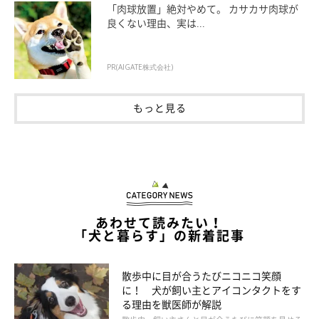
「肉球放置」絶対やめて。 カサカサ肉球が
オネショをするなら「ホルモン反応性尿失
良くない理由、実は...
禁」かも
PR(AIGATE株式会社)
もっと見る
あわせて読みたい！
「犬と暮らす」の新着記事
散歩中に目が合うたびニコニコ笑顔
に！ 犬が飼い主とアイコンタクトをす
る理由を獣医師が解説