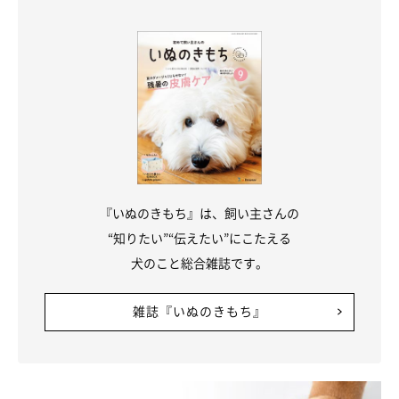
りつけの獣医師さんへ相談しましょう。
参考／「いぬのきもち」2018年2月号『何かヘンかも！？気がか
りだったアレコレに答えます！トイレのお悩みまるごと解決！健
康編』（監修：東京動物医療センター副院長 南直秀先生）
文／HONTAKA
※写真はスマホアプリ「まいにちのいぬ・ねこのきもち」で投稿
されたものです。
※記事と写真に関連性はありませんので予めご了承ください。
『いぬのきもち』は、飼い主さんの
“知りたい”“伝えたい”にこたえる
犬のこと総合雑誌です。
雑誌『いぬのきもち』