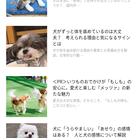
犬は本当に「表情」で気持ちを伝えているのでしょ
うか？ 国内外 …
犬がずっと体を舐めているのは大丈
夫？ 考えられる理由と気になるサイン
とは
犬が体を舐め続ける理由や異常との見極め方を解
説。日常的な行動 …
＜PR＞いつものおでかけが「もしも」の
安心に。愛犬と楽しむ『メッツァ』の新
たな魅力
【獣医師解説】ナデナデの“おかわり”を求め
愛犬は大切な家族。だからこそ、「もしもの時も、
る犬の心理
このコと安心し …
犬に「うらやましい」「あせり」の感情
はある？ 人と犬の感情について解説