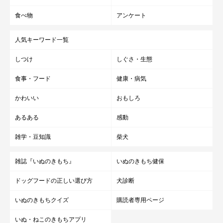
食べ物
アンケート
人気キーワード一覧
しつけ
しぐさ・生態
食事・フード
健康・病気
かわいい
おもしろ
あるある
感動
雑学・豆知識
柴犬
雑誌『いぬのきもち』
いぬのきもち健保
ドッグフードの正しい選び方
犬診断
いぬのきもちクイズ
購読者専用ページ
いぬ・ねこのきもちアプリ