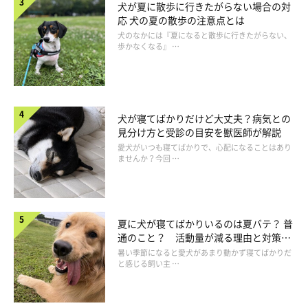
犬が夏に散歩に行きたがらない場合の対
応 犬の夏の散歩の注意点とは
犬のなかには『夏になると散歩に行きたがらない、
歩かなくなる』 …
犬が寝てばかりだけど大丈夫？病気との
見分け方と受診の目安を獣医師が解説
愛犬がいつも寝てばかりで、心配になることはあり
ませんか？今回 …
じっと見つめる
夏に犬が寝てばかりいるのは夏バテ？ 普
「あれ？という目で、ジーッと見てきます」
通のこと？ 活動量が減る理由と対策と
は
暑い季節になると愛犬があまり動かず寝てばかりだ
「きゅるるんとした瞳で見つめてくる」
と感じる飼い主 …
「じっと目を見つめてしっぽをすごく振る」