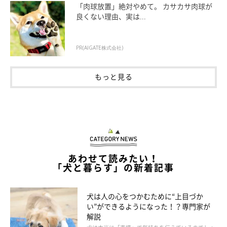
「肉球放置」絶対やめて。 カサカサ肉球が
「首をかしげて熱い視線で飼い主を見てくる」
良くない理由、実は...
ヘソ天をする
PR(AIGATE株式会社)
もっと見る
「ヘソ天でもっとなでろアピールします」
「ヘソ天して……前足を振る」
「仰向けに寝るのですが、体をクネクネさせてアピールし
てきます」
あわせて読みたい！
「前足をチョイチョイしながらヘソ天してお腹を出しま
「犬と暮らす」の新着記事
す」
犬は人の心をつかむために“上目づか
い”ができるようになった！？専門家が
解説