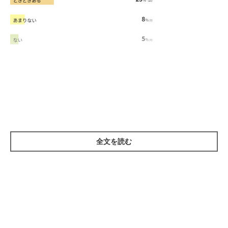
※2025年5月実施「いぬのきもちアプリ」内アンケート調査（回答者数 85
人）
ナデナデをやめたときの犬の行動に関するアンケート（いぬのきもちWEB MAGAZINE）
今回の調査では、なでるのをやめたときの愛犬の反応について、
全文を読む
愛犬が「もっとなでて」と催促することが「よくある」「ときど
きある」を合わせて8割以上という結果に。大半の犬が、飼い主
さんがなでるのをやめると、“おかわり”を求める傾向があるよう
です。