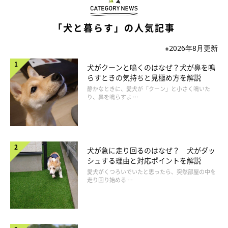
ールする際の様子を飼い主さんに聞いてみました。
「犬と暮らす」の人気記事
前足や鼻でつっつく
※2026年8月更新
犬がクーンと鳴くのはなぜ？犬が鼻を鳴
らすときの気持ちと見極め方を解説
「前足でツンツン」
静かなときに、愛犬が「クーン」と小さく鳴いた
り、鼻を鳴らすよ …
「前足でチョイチョイとこちらの手を引き寄せます」
「手を、クイッと鼻で押してくる」
「なでていた手や腕を、鼻で持ち上げて自分の頭に持って
犬が急に走り回るのはなぜ？ 犬がダッ
いきます」
シュする理由と対応ポイントを解説
愛犬がくつろいでいたと思ったら、突然部屋の中を
走り回り始める …