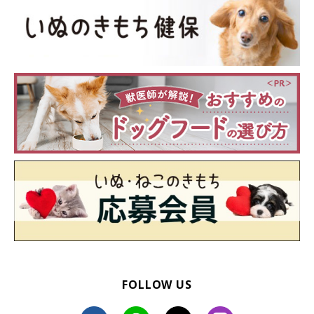
すが、何度も犬のいうとおりに応えてしまうと、要求がエスカレ
ートしてしまう可能性がありますので、飼い主さんのタイミング
でやめることも大事ですよ」
飼い主さんがなでるのをやめたとき、犬はさまざまな手段でナデ
ナデの“おかわり”をアピールしているようです。それぞれのアピ
ール方法にも犬たちの個性が出ていて、とても興味深いですね。
（監修：いぬのきもち獣医師相談室 獣医師・岡本りさ先生）
取材・文／寺井さとこ
※アンケートコメントは飼い主さんがご自身の体験を回答したも
のです。
※写真はスマホアプリ「いぬ・ねこのきもち」で投稿されたもの
です。
※記事と写真に関連性がない場合もあります。
FOLLOW US
※記事の内容は2025年6月時点の情報です。