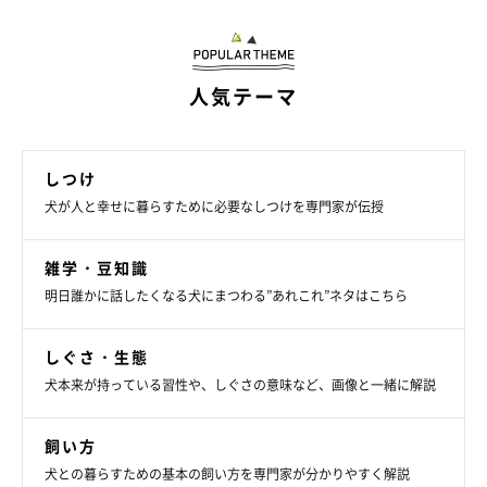
うか。
いぬのきもち獣医師相談室の岡本りさ先生
に聞きました。
――飼い主さんがなでるのをやめたとき、ナデナデの“おかわ
人気テーマ
り”を求める犬は少なくありませんが、このときの犬の心理につ
いて教えてください。
しつけ
岡本先生：
犬が人と幸せに暮らすために必要なしつけを専門家が伝授
「気持ちいいのでまだなでられていたいという気持ちや、甘えた
い、構ってほしい気持ちがあったのだと思います」
雑学・豆知識
明日誰かに話したくなる犬にまつわる”あれこれ”ネタはこちら
しぐさ・生態
犬本来が持っている習性や、しぐさの意味など、画像と一緒に解説
飼い方
犬との暮らすための基本の飼い方を専門家が分かりやすく解説