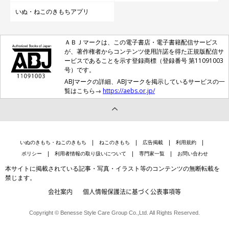
いぬ・ねこのきもちアプリ
ＡＢＪマークは、この電子書店・電子書籍配信サービス
が、著作権者からコンテンツ使用許諾を得た正規版配信サ
ービスであることを示す登録商標（登録番号 第11091003
号）です。
ABJマークの詳細、ABJマークを掲示しているサービスの一
覧はこちら→
https://aebs.or.jp/
いぬのきもち・ねこのきもち
ねこのきもち
広告掲載
利用規約
ポリシー
利用者情報の取り扱いについて
専門家一覧
お問い合わせ
本サイトに掲載されている記事・写真・イラスト等のコンテンツの無断転載を
禁じます。
会社案内
個人情報保護法に基づく公表事項等
Copyright © Benesse Style Care Group Co.,Ltd. All Rights Reserved.