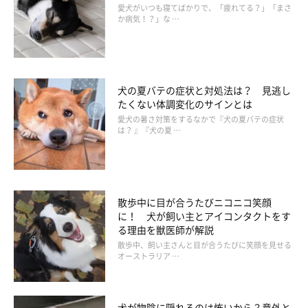
ト・注意点などがあれば教えてください。
愛犬がいつも寝てばかりで、「疲れてる？」「まさ
か病気！？」な …
岡本先生：
「やさしく一声かけて、放っておいてほしそうであればそっとし
ておきましょう。また、体調不良が原因の場合もあるため、健康
犬の夏バテの症状と対処法は？ 見逃し
観察を十分行うことも大切です」
たくない体調変化のサインとは
愛犬の暑さ対策をするなかで『犬の夏バテの症状
は？ 』『犬の夏 …
犬も「放っておいてほしい」と感じることがわかりました。日頃
から愛犬の様子をよく観察し、愛犬の気持ちに寄り添った接し方
をしてあげられるとよいですね。
散歩中に目が合うたびニコニコ笑顔
に！ 犬が飼い主とアイコンタクトをす
（監修：いぬのきもち獣医師相談室 獣医師・岡本りさ先生）
る理由を獣医師が解説
取材・文／長谷部サチ
散歩中、飼い主さんと目が合うたびに笑顔を見せる
オーストラリア …
※写真はスマホアプリ「いぬ・ねこのきもち」で投稿されたもの
です。
※記事と写真に関連性がない場合もあります。
犬が物陰に隠れるのは怖いから？意外と