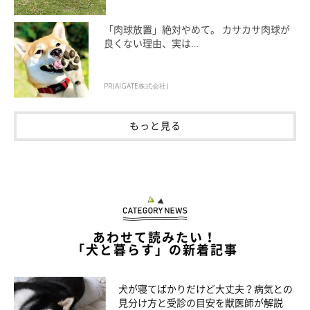
「肉球放置」絶対やめて。 カサカサ肉球が
良くない理由、実は...
PR(AIGATE株式会社)
もっと見る
あわせて読みたい！
いぬのきもち投稿写真ギャラリー
「犬と暮らす」の新着記事
――犬が放っておいてほしいしぐさを見せたとき、飼い主さんは
犬が寝てばかりだけど大丈夫？病気との
どのような対応をすればよいのでしょうか？ 接し方のポイン
見分け方と受診の目安を獣医師が解説