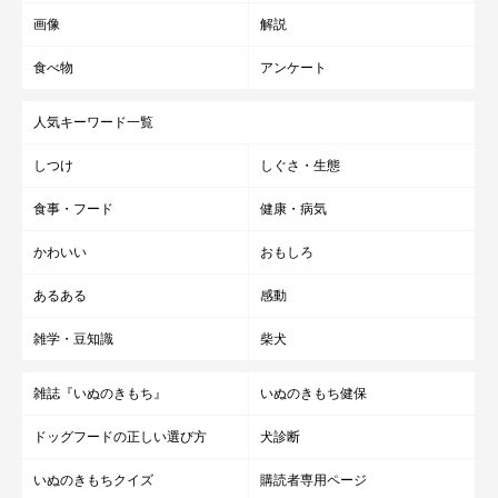
画像
解説
食べ物
アンケート
人気キーワード一覧
しつけ
しぐさ・生態
食事・フード
健康・病気
かわいい
おもしろ
あるある
感動
雑学・豆知識
柴犬
雑誌『いぬのきもち』
いぬのきもち健保
ドッグフードの正しい選び方
犬診断
いぬのきもちクイズ
購読者専用ページ