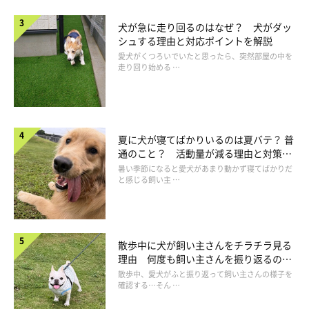
犬が急に走り回るのはなぜ？ 犬がダッ
シュする理由と対応ポイントを解説
愛犬がくつろいでいたと思ったら、突然部屋の中を
走り回り始める …
夏に犬が寝てばかりいるのは夏バテ？ 普
通のこと？ 活動量が減る理由と対策と
は
暑い季節になると愛犬があまり動かず寝てばかりだ
と感じる飼い主 …
犬が放っておいてほしいときの接し方
散歩中に犬が飼い主さんをチラチラ見る
理由 何度も飼い主さんを振り返るのは
なぜ？
散歩中、愛犬がふと振り返って飼い主さんの様子を
確認する…そん …