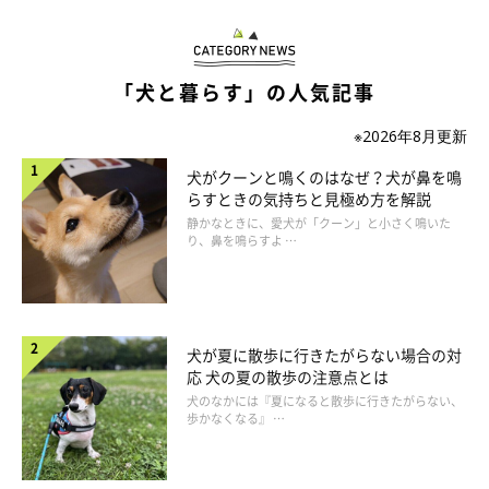
「犬と暮らす」の人気記事
※2026年8月更新
犬がクーンと鳴くのはなぜ？犬が鼻を鳴
いぬのきもち投稿写真ギャラリー
らすときの気持ちと見極め方を解説
静かなときに、愛犬が「クーン」と小さく鳴いた
――では、犬はどうやってその感情を表現するのでしょうか。犬
り、鼻を鳴らすよ …
が放っておいてほしいときに見せるしぐさを教えてください。
岡本先生：
犬が夏に散歩に行きたがらない場合の対
「犬が放っておいてほしいときは、飼い主さんから一定の距離を
応 犬の夏の散歩の注意点とは
とったり、自身のハウスにこもったりするでしょう」
犬のなかには『夏になると散歩に行きたがらない、
歩かなくなる』 …