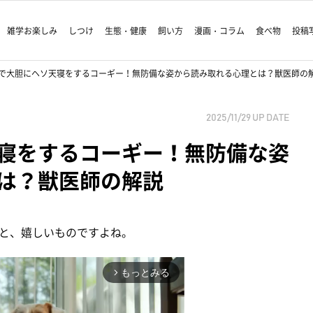
雑学お楽しみ
しつけ
生態・健康
飼い方
漫画・コラム
食べ物
投稿
で大胆にヘソ天寝をするコーギー！無防備な姿から読み取れる心理とは？獣医師の
2025/11/29
UP DATE
寝をするコーギー！無防備な姿
は？獣医師の解説
と、嬉しいものですよね。
もっとみる
arrow_forward_ios