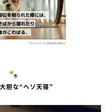
Powered by 
GliaStudios
M
u
t
e
大胆な“ヘソ天寝”