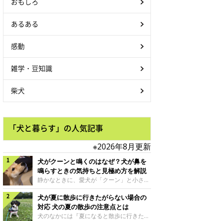
おもしろ
あるある
感動
雑学・豆知識
柴犬
「犬と暮らす」の人気記事
※2026年8月更新
犬がクーンと鳴くのはなぜ？犬が鼻を
鳴らすときの気持ちと見極め方を解説
静かなときに、愛犬が「クーン」と小さく
鳴いたり、鼻を鳴らすような音を出したり
犬が夏に散歩に行きたがらない場合の
することはありませんか？ 大きく吠える
わけではない分、「不安なの？それとも何
対応 犬の夏の散歩の注意点とは
かお願いしているの？」と気になる飼い主
犬のなかには『夏になると散歩に行きたが