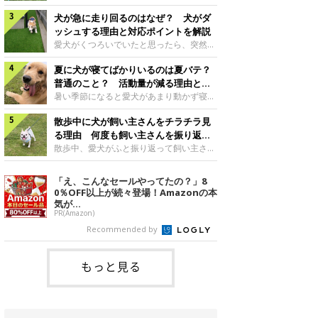
さんもいるかもしれません。今回は、犬が
らない、歩かなくなる』『暑い季節は散歩
クーンと鳴く理由や鼻鳴らしの背景、見極
犬が急に走り回るのはなぜ？ 犬がダ
の気配を察すると涼しい部屋から出ようと
め方と対応のポイントなどについて、いぬ
しない』など散歩に行きたがらないコもい
ッシュする理由と対応ポイントを解説
のきもち獣医師相談室の原 駿太朗先生に
るようです。愛犬の運動をさせてあげたい
愛犬がくつろいでいたと思ったら、突然部
伺いました。クーンと鳴くのはどんな気持
のに、散歩に行きたがらない。このような
屋の中を走り回り始める――そんな様子に
ち？いぬのきもち投稿写真ギャラリー犬が
場合はどう対応すればよいのでしょうか？
夏に犬が寝てばかりいるのは夏バテ？
驚いたことはありませんか？ 急な動きに
クーンと小さく鳴くときは、何らかの感情
「愛犬が夏に散歩に行きたがらない場合の
「何が起きているの？」と戸惑う飼い主さ
普通のこと？ 活動量が減る理由と対
を伝えようとしている場合があると考えら
対応」について、いぬのきもち獣医師相談
んも多いでしょう。落ち着いていたはずな
策とは
暑い季節になると愛犬があまり動かず寝て
れています。大
室の白山さとこ先生に聞きました。Q.夏に
のに、急にスイッチが入ったように見える
ばかりだと感じる飼い主さんはいません
犬の散歩に行くときの注意点は？ いぬの
と不安になることもあります。今回は、犬
散歩中に犬が飼い主さんをチラチラ見
か？その様子に、愛犬が夏バテで疲れてい
きもち投稿写真ギャラリーーー夏に愛犬と
が急に走り回る理由や見極め方などについ
るのか、元気がないのかなど不安に感じる
る理由 何度も飼い主さんを振り返る
散歩に行くときは、どのようなことに注意
て、いぬのきもち獣医師相談室の岡本りさ
方もいるのではないかと思います。 で
のはなぜ？
散歩中、愛犬がふと振り返って飼い主さん
をするとよい
先生に伺いました。犬が急に走り回るのは
は、犬が寝てばかりいるときに対処が必要
の様子を確認する…そんな場面に心当たり
よくある行動？いぬのきもち投稿写真ギャ
かを見極める方法はあるのでしょうか？
はありませんか？ 何度もチラチラ見られ
「え、こんなセールやってたの？」8
ラリー犬が突然走り回る行動は、必ずしも
「犬の活動量が夏に減る理由と対策」につ
ると、「何か気になることがあるの？」
0％OFF以上が続々登場！Amazonの本
珍しいものではないと考えられています。
いて、いぬのきもち獣医師相談室の山口み
「ちゃんと歩けているかな」と不安になる
気が...
体にたまったエ
き先生に話を聞きました。Q. 夏に犬の活
ことがあるかもしれません。愛犬が歩きな
PR(Amazon)
動量が減る理由は？ いぬのきもち投稿写
がら飼い主さんを振り返るしぐさには、ど
Recommended by
真ギャラリーーー夏に愛犬の活動量が減る
んな気持ちが隠れているのでしょうか。今
と感じる飼い主さんもいるようです。理由
回は、犬が散歩中に飼い主さんを確認する
としてどのようなこ
理由や注意すべきサインの見極めかた、対
もっと見る
応のポイントなどについて、いぬのきもち
獣医師相談室の原 駿太朗先生に伺いまし
た。振り返るのは「確認」や「安心」のサ
イン？いぬのきも