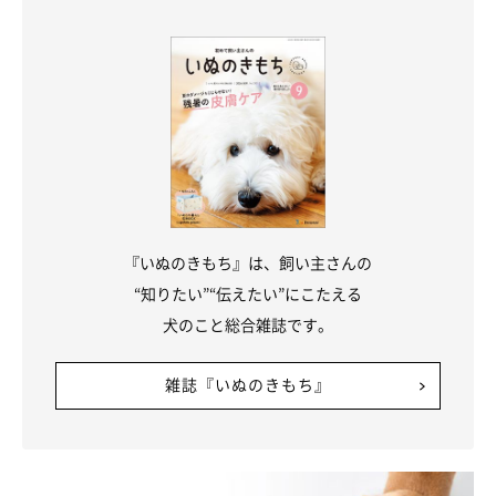
人の発熱を疑うときには、手のひらでオデコを触りますが、犬の
場合は耳の付け根や足元などを触ると、体温の高さを感じられま
す。
愛犬に熱があったり、普段と様子が違ったりするようなら、迷わ
ず動物病院を受診してください。なお、動物病院に連れて行く際
は、わきの下や股の付け根などを保冷剤などで冷やすとよいでし
ょう。ただし、冷やし過ぎは厳禁。保冷剤はタオルなどで巻い
『いぬのきもち』は、飼い主さんの
て、冷たさを和らげてあげてくださいね。
“知りたい”“伝えたい”にこたえる
犬のこと総合雑誌です。
犬は言葉を話せませないため、熱があっても「つらい」や「苦し
い」と言えません。そのため、日頃から愛犬とのコミュニケーシ
雑誌『いぬのきもち』
ョンを密にとり、少しの変化にも早期に気づけるようにしたいで
すね。