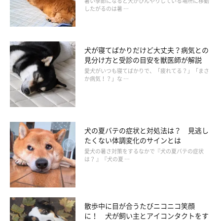
暑い季節になると犬がひんやりしている場所に移動
したがるのは暑 …
犬が寝てばかりだけど大丈夫？病気との
見分け方と受診の目安を獣医師が解説
もしかして熱がある？発熱したときの症状と
愛犬がいつも寝てばかりで、「疲れてる？」「まさ
か病気！？」な …
は？
犬の夏バテの症状と対処法は？ 見逃し
たくない体調変化のサインとは
愛犬の暑さ対策をするなかで『犬の夏バテの症状
は？ 』『犬の夏 …
散歩中に目が合うたびニコニコ笑顔
に！ 犬が飼い主とアイコンタクトをす