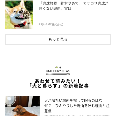
と高めです。そのため、初めて犬の体温を測り、驚く人も多いか
「肉球放置」絶対やめて。 カサカサ肉球が
良くない理由、実は...
もしれません。犬は平熱が高いので、39.5℃以上から発熱と思っ
ていてよいでしょう。
PR(AIGATE株式会社)
ただし、犬の体温は個体差があります。普段から熱を測る習慣を
つけて、愛犬の平熱を知るのも、健康管理をするうえで役立つか
もっと見る
もしれませんね。
あわせて読みたい！
「犬と暮らす」の新着記事
犬が冷たい場所を探して眠るのはな
ぜ？ ひんやりした場所を好む理由と注
意点