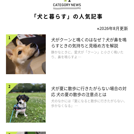
「犬と暮らす」の人気記事
※2026年8月更新
犬がクーンと鳴くのはなぜ？犬が鼻を鳴
らすときの気持ちと見極め方を解説
静かなときに、愛犬が「クーン」と小さく鳴いた
愛犬の平熱を知っている？犬の平熱の平均は
り、鼻を鳴らすよ …
「38.5℃前後」
犬が夏に散歩に行きたがらない場合の対
応 犬の夏の散歩の注意点とは
犬のなかには『夏になると散歩に行きたがらない、
歩かなくなる』 …