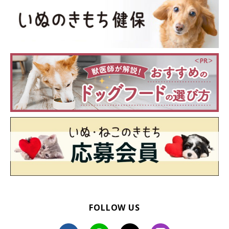
いぬのきもち WEB MAGAZINE｜【獣医師監修】「犬の平熱」知
ってる？熱中症など発熱時にすべき対処
参考／「いぬのきもち」WEB MAGAZINE『【獣医師監修】「犬の
平熱」知ってる？熱中症など発熱時にすべき対処』(監修:いぬの
きもち相談室獣医師)
文／しばたまみ
※写真はスマホアプリ「いぬ・ねこのきもち」で投稿されたもの
です。
※記事と写真に関連性はありませんので予めご了承ください。
FOLLOW US