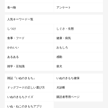
食べ物
アンケート
人気キーワード一覧
しつけ
しぐさ・生態
食事・フード
健康・病気
かわいい
おもしろ
あるある
感動
雑学・豆知識
柴犬
雑誌『いぬのきもち』
いぬのきもち健保
ドッグフードの正しい選び方
犬診断
いぬのきもちクイズ
購読者専用ページ
いぬ・ねこのきもちアプリ