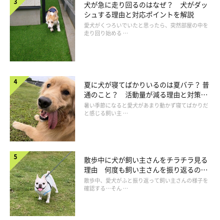
犬が急に走り回るのはなぜ？ 犬がダッ
シュする理由と対応ポイントを解説
愛犬がくつろいでいたと思ったら、突然部屋の中を
走り回り始める …
夏に犬が寝てばかりいるのは夏バテ？ 普
通のこと？ 活動量が減る理由と対策と
は
暑い季節になると愛犬があまり動かず寝てばかりだ
と感じる飼い主 …
散歩中に犬が飼い主さんをチラチラ見る
理由 何度も飼い主さんを振り返るのは
なぜ？
散歩中、愛犬がふと振り返って飼い主さんの様子を
いぬのきもち投稿写真ギャラリー
確認する…そん …
人の平熱が36.5℃前後であるのに比べて、犬の平熱は38.5℃前後