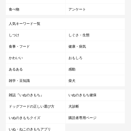
食べ物
アンケート
人気キーワード一覧
しつけ
しぐさ・生態
食事・フード
健康・病気
かわいい
おもしろ
あるある
感動
雑学・豆知識
柴犬
雑誌『いぬのきもち』
いぬのきもち健保
ドッグフードの正しい選び方
犬診断
いぬのきもちクイズ
購読者専用ページ
いぬ・ねこのきもちアプリ