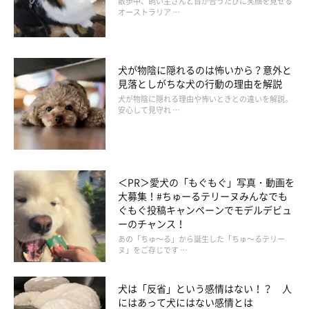
散歩中、飼い主さんと目が合うたびに笑顔を見せる
オーストラリア …
犬が物陰に隠れるのは怖いから？意外と
見落としがちな犬の行動の理由を解説
犬が物陰に隠れる理由や怖いときとの違いを解説。
安心して見守れ …
いかがでしたか？
＜PR＞愛犬の「もぐもぐ」写真・動画を
大募集！#ちゅーるテリーヌみんなでも
このほかにも「いぬのきもち」2017年3月号『犬目線だとこう見
ぐもぐ投稿キャンペーンでモデルデビュ
える！ 飼い主さんの問題行動』では、今回ご紹介した「問題行
ーのチャンス！
動」のほか、しつけや環境・お手入れでやりがちな問題行動など
あの「ちゅ～る」から誕生した「ちゅ～るテリー
ヌ」をご存じです …
も解説しています。
犬は「反省」という感情はない！？ 人
にはあって犬にはない感情とは