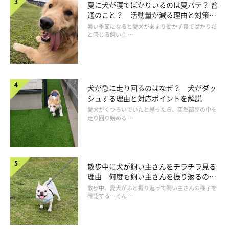
場合によっては、飼い主さんを嫌いになってしまいます。
夏に犬が寝てばかりいるのは夏バテ？ 普
通のこと？ 活動量が減る理由と対策と
は
暑い季節になると愛犬があまり動かず寝てばかりだ
と感じる飼い主 …
犬が急に走り回るのはなぜ？ 犬がダッ
シュする理由と対応ポイントを解説
愛犬がくつろいでいたと思ったら、突然部屋の中を
走り回り始める …
散歩中に犬が飼い主さんをチラチラ見る
理由 何度も飼い主さんを振り返るのは
なぜ？
散歩中、愛犬がふと振り返って飼い主さんの様子を
確認する…そん …