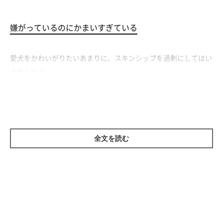
嫌がっているのにかまいすぎている
愛犬をかわいがりたいあまりに、スキンシップを過剰にしてはい
ませんか？
とくに触られるのが得意でない犬は、しつこく手を伸ばしてくる
人を怖いと感じることも。
嫌がるしぐさに気づけないのが「問題」の原因かもしれません。
全文を読む