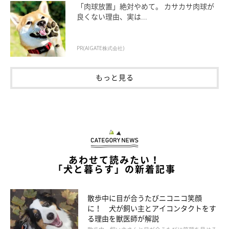
「肉球放置」絶対やめて。 カサカサ肉球が
良くない理由、実は...
こうしよう！
……「叱らずにすむ環境を整える」
PR(AIGATE株式会社)
愛犬がイイコでいられるかどうかは飼い主さん次第。
もっと見る
壊されて困るものは、あらかじめ、犬が触れない場所に置くなど
環境を整えて
あわせて読みたい！
「犬と暮らす」の新着記事
散歩中に目が合うたびニコニコ笑顔
に！ 犬が飼い主とアイコンタクトをす
る理由を獣医師が解説