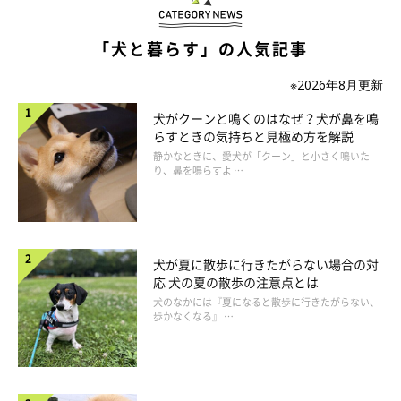
「犬と暮らす」の人気記事
※2026年8月更新
犬がクーンと鳴くのはなぜ？犬が鼻を鳴
らすときの気持ちと見極め方を解説
静かなときに、愛犬が「クーン」と小さく鳴いた
り、鼻を鳴らすよ …
くどくど叱る
犬が夏に散歩に行きたがらない場合の対
応 犬の夏の散歩の注意点とは
愛犬をガミガミと叱り続けるのはかなりの「問題行動」です。
犬のなかには『夏になると散歩に行きたがらない、
歩かなくなる』 …
犬には複雑な会話がわからないので、怖い顔をして怒鳴っている
飼い主さんを前に居心地の悪い思いをしてしまうだけ。