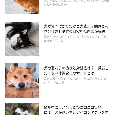
暑い季節になると犬がひんやりしている場所に移動
したがるのは暑 …
夏の夜の散歩に役立つ『ペット用お散歩ライ
ト』
犬が寝てばかりだけど大丈夫？病気との
見分け方と受診の目安を獣医師が解説
愛犬がいつも寝てばかりで、「疲れてる？」「まさ
か病気！？」な …
犬の夏バテの症状と対処法は？ 見逃し
たくない体調変化のサインとは
愛犬の暑さ対策をするなかで『犬の夏バテの症状
は？ 』『犬の夏 …
散歩中に目が合うたびニコニコ笑顔
に！ 犬が飼い主とアイコンタクトをす