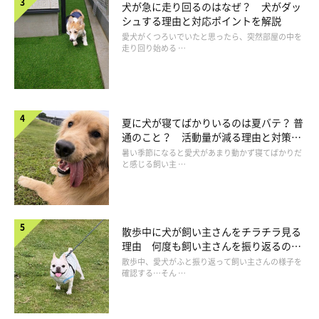
犬が急に走り回るのはなぜ？ 犬がダッ
シュする理由と対応ポイントを解説
愛犬がくつろいでいたと思ったら、突然部屋の中を
走り回り始める …
夏に犬が寝てばかりいるのは夏バテ？ 普
通のこと？ 活動量が減る理由と対策と
は
暑い季節になると愛犬があまり動かず寝てばかりだ
と感じる飼い主 …
散歩中に犬が飼い主さんをチラチラ見る
108円とかなりお安いので、すぐに冷却効果がなくなるのかなー
理由 何度も飼い主さんを振り返るのは
と思っていましたが、封を開けてから2週間程度経った今も、触
なぜ？
散歩中、愛犬がふと振り返って飼い主さんの様子を
るとひんやりとしています。
確認する…そん …
これは、かなりコスパが高いかも……！？