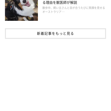
る理由を獣医師が解説
散歩中、飼い主さんと目が合うたびに笑顔を見せる
オーストラリア …
続いては、『ペット用お散歩ライト』をご紹介！ こちらは、夜
新着記事をもっと見る
の散歩のときに愛犬の首輪やハーネスなどにつけて使用するもの
です。
夏場は暑い時間帯を避けて、早朝や夜に散歩をする飼い主さんが
ほとんどだと思いますが、夜の散歩は自転車との接触事故など、
実は危険が多いのだとか……。
そんな夜の散歩の安全対策として役立つのが、このような“光る
グッズ”なのだそうです。