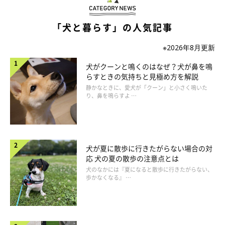
「犬と暮らす」の人気記事
※2026年8月更新
犬がクーンと鳴くのはなぜ？犬が鼻を鳴
らすときの気持ちと見極め方を解説
静かなときに、愛犬が「クーン」と小さく鳴いた
“ひんやりグッズ”は万が一に備えて持っておくと安心♪
り、鼻を鳴らすよ …
犬が夏に散歩に行きたがらない場合の対
応 犬の夏の散歩の注意点とは
犬のなかには『夏になると散歩に行きたがらない、
歩かなくなる』 …