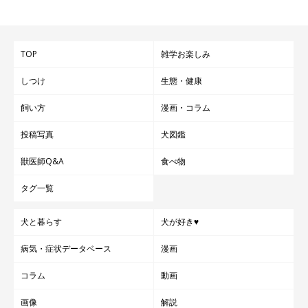
さまざまなグッズを活用し、愛犬・飼い主さんともに安全・快適
に夏を乗り越えましょう♪
TOP
雑学お楽しみ
参考／「いぬのきもち」2016年8月号『光って、照らして、トラ
しつけ
生態・健康
ブル撃退！真夏の夜の散歩術』（監修：犬のしつけ教室
飼い方
漫画・コラム
「DOGLY」代表 日本動物病院協会認定家庭犬しつけインストラ
投稿写真
犬図鑑
クター 荒井隆嘉先生）
文・写真／ハセベサチコ
獣医師Q&A
食べ物
タグ一覧
犬と暮らす
犬が好き♥
病気・症状データベース
漫画
コラム
動画
画像
解説