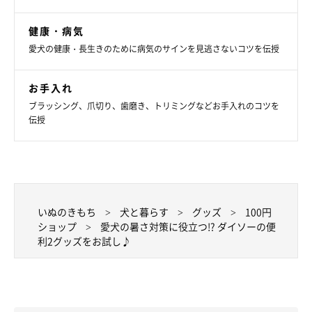
健康・病気
大きさは約6cm×約4.5cm、厚みは約1.5cmなので、小さめの子
愛犬の健康・長生きのために病気のサインを見逃さないコツを伝授
の首輪につけても“大きすぎる”ことはないと思いますよ！ 我が
家の愛犬たちは最初こそ気になったようですが、すぐに慣れてく
お手入れ
れました。
ブラッシング、爪切り、歯磨き、トリミングなどお手入れのコツを
伝授
付属の電池はテスト用のものなので、念のため電池（LR41ボタ
ン電池）も用意しておくと安心かもしれません。使用状況にもよ
りますが、約10,000時間は使えるのだとか◎
いぬのきもち
犬と暮らす
グッズ
100円
ショップ
愛犬の暑さ対策に役立つ!? ダイソーの便
利2グッズをお試し♪