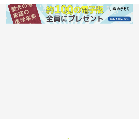
大きさは22cm×33cmとやや小さめですが、小型犬なら問題なく
使えるサイズ感。物足りない場合は、2～3枚合わせて使うといい
かもしれませんね。
ただ、正直なところ“丈夫なつくり”とはいえないので、噛みグセ
ある子には不向きかなーといった印象も受けます。我が家の愛犬
2匹はどちらも噛みグセはないのですが、万が一のことを考える
と、きちんと目の届く範囲で使いたい商品です！