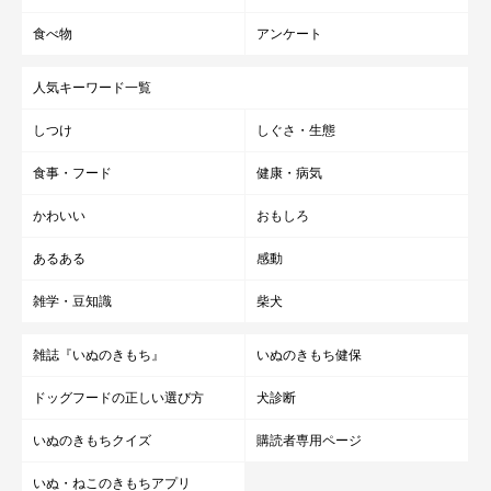
食べ物
アンケート
人気キーワード一覧
しつけ
しぐさ・生態
食事・フード
健康・病気
かわいい
おもしろ
あるある
感動
雑学・豆知識
柴犬
雑誌『いぬのきもち』
いぬのきもち健保
ドッグフードの正しい選び方
犬診断
いぬのきもちクイズ
購読者専用ページ
いぬ・ねこのきもちアプリ