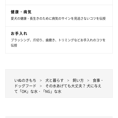
健康・病気
愛犬の健康・長生きのために病気のサインを見逃さないコツを伝授
お手入れ
ブラッシング、爪切り、歯磨き、トリミングなどお手入れのコツを
伝授
いぬのきもち
犬と暮らす
飼い方
食事・
水素水
ドッグフード
その水あげても大丈夫？ 犬に与え
て「OK」な水・「NG」な水
与えても害はありませんが、水素水が犬の健康にいい効果を発揮
するのかは、今のところ不明です。また、ボウルに注ぐ際に、水
に含まれる水素が抜けてしまうといわれています。