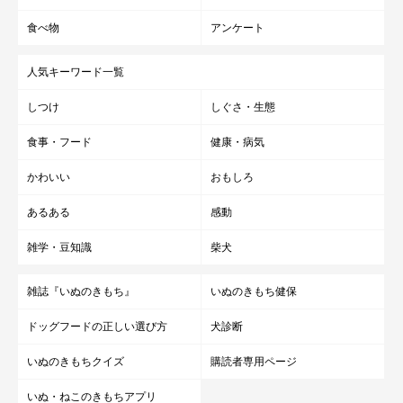
食べ物
アンケート
人用のフレーバー水
人気キーワード一覧
しつけ
しぐさ・生態
レモンなどの香料がついた水です。最近はさまざまな種類が販売
されていますが、人が好む香りを犬も好むとは限りませんし、糖
食事・フード
健康・病気
分が多く含まれるものもあるため、与えるのはNGです。
かわいい
おもしろ
あるある
感動
雑学・豆知識
柴犬
雑誌『いぬのきもち』
いぬのきもち健保
ドッグフードの正しい選び方
犬診断
いぬのきもちクイズ
購読者専用ページ
いぬ・ねこのきもちアプリ