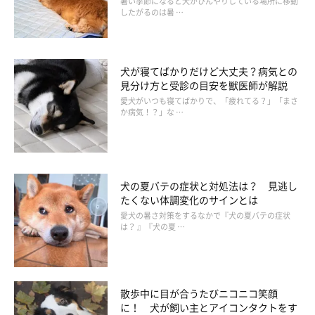
暑い季節になると犬がひんやりしている場所に移動
したがるのは暑 …
犬が寝てばかりだけど大丈夫？病気との
見分け方と受診の目安を獣医師が解説
愛犬がいつも寝てばかりで、「疲れてる？」「まさ
か病気！？」な …
犬の夏バテの症状と対処法は？ 見逃し
たくない体調変化のサインとは
愛犬の暑さ対策をするなかで『犬の夏バテの症状
は？ 』『犬の夏 …
与えるのは「△」な水
散歩中に目が合うたびニコニコ笑顔
に！ 犬が飼い主とアイコンタクトをす