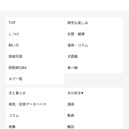
健康被害が出ることはありませんが、炭酸でおなかがいっぱいに
なるため必要な水分量を摂取するのが困難になってしまいます。
TOP
雑学お楽しみ
また、糖分が入っているものも多いため、与えるのはNGです。
しつけ
生態・健康
飼い方
漫画・コラム
投稿写真
犬図鑑
獣医師Q&A
食べ物
タグ一覧
犬と暮らす
犬が好き♥
病気・症状データベース
漫画
コラム
動画
画像
解説