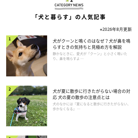
水道水のカルキ臭が気になる場合は、煮沸した水道水を冷まして
「犬と暮らす」の人気記事
与えてもOK。ちなみに、愛犬がそのままの水道水を問題なく飲
※2026年8月更新
むのであれば、煮沸する必要はありません。
犬がクーンと鳴くのはなぜ？犬が鼻を鳴
らすときの気持ちと見極め方を解説
静かなときに、愛犬が「クーン」と小さく鳴いた
り、鼻を鳴らすよ …
犬が夏に散歩に行きたがらない場合の対
応 犬の夏の散歩の注意点とは
犬のなかには『夏になると散歩に行きたがらない、
歩かなくなる』 …