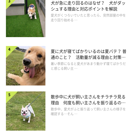
犬が急に走り回るのはなぜ？ 犬がダッ
シュする理由と対応ポイントを解説
氷入りの水道水
愛犬がくつろいでいたと思ったら、突然部屋の中を
走り回り始める …
通常は常温の水道水で充分ですが、夏場に氷を浮かべることで愛
犬が水を飲んでくれるなら、一つの案としてOK。氷は誤飲しな
いよう、小さく砕いてから与えてくださいね。
夏に犬が寝てばかりいるのは夏バテ？ 普
通のこと？ 活動量が減る理由と対策と
は
暑い季節になると愛犬があまり動かず寝てばかりだ
と感じる飼い主 …
軟水・超軟水
軟水とはミネラル含有量が1Lあたり120mg未満の水のこと。な
散歩中に犬が飼い主さんをチラチラ見る
かでも含有量が少ない水は超軟水と呼ばれています。犬の飲み水
理由 何度も飼い主さんを振り返るのは
はミネラルが少なめの水がよいとされるので、与えてOKです。
なぜ？
散歩中、愛犬がふと振り返って飼い主さんの様子を
確認する…そん …