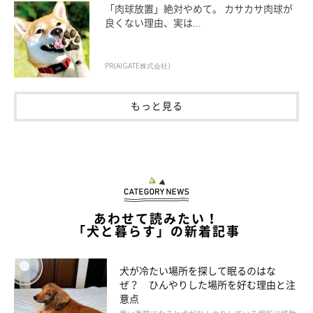
「肉球放置」絶対やめて。 カサカサ肉球が
良くない理由、実は...
PR(AIGATE株式会社)
もっと見る
あわせて読みたい！
井戸水
「犬と暮らす」の新着記事
井戸水も基本的に与えてOKです。地域によっては尿石症の原因
犬が冷たい場所を探して眠るのはな
になりうる成分が含まれる場合もありますが、井戸水だけが原因
ぜ？ ひんやりした場所を好む理由と注
意点
で発症することは少ないので、それほど心配いりません。