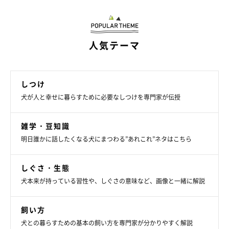
人気テーマ
いぬのきもち投稿写真ギャラリー
しつけ
愛犬に与えることはできますが、常用には不向きな水です。
犬が人と幸せに暮らすために必要なしつけを専門家が伝授
硬水・超硬水
雑学・豆知識
明日誰かに話したくなる犬にまつわる”あれこれ”ネタはこちら
硬水はミネラル含有量が1Lあたり120mg以上の水、超硬水は
180mg以上の水です。ほとんどは問題ないといわれていますが、
しぐさ・生態
犬本来が持っている習性や、しぐさの意味など、画像と一緒に解説
まれに硬度が高すぎるものがあるため常用は避けましょう。
飼い方
犬との暮らすための基本の飼い方を専門家が分かりやすく解説