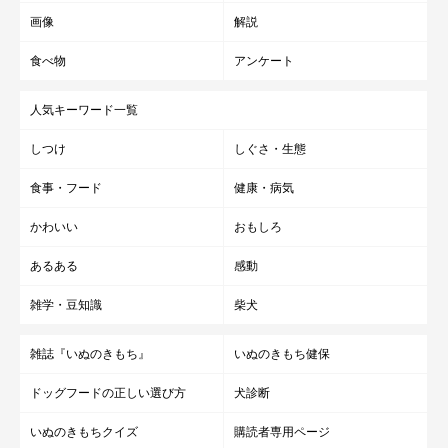
画像
解説
食べ物
アンケート
人気キーワード一覧
愛犬の姿を見ると仕事に集中できない
しつけ
しぐさ・生態
食事・フード
健康・病気
かわいい
おもしろ
あるある
感動
雑学・豆知識
柴犬
雑誌『いぬのきもち』
いぬのきもち健保
ドッグフードの正しい選び方
犬診断
いぬのきもちクイズ
購読者専用ページ