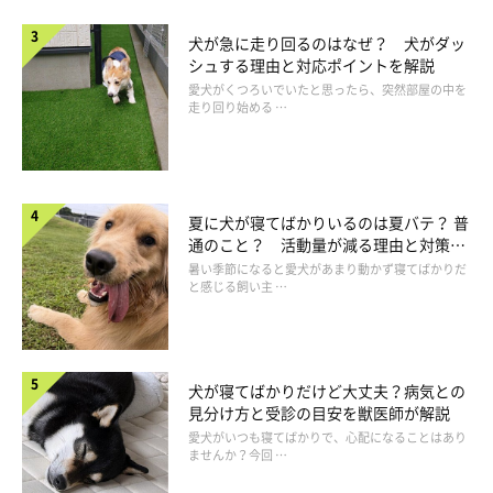
「ずっと一緒にいて、雨の日以外はお散歩の時間を長くと
ってあげられた」
犬が急に走り回るのはなぜ？ 犬がダッ
シュする理由と対応ポイントを解説
「空いた時間の少しのお散歩や庭遊びで、より距離が近く
愛犬がくつろいでいたと思ったら、突然部屋の中を
なった気がする」
走り回り始める …
「前よりもコミュニケーションの時間が増えているので、
より絆が強くなった気がする。また、春ごろの気持ちのい
い天気の日には、日中の隙間時間にお散歩することがで
夏に犬が寝てばかりいるのは夏バテ？ 普
き、いい気分転換ができた」
通のこと？ 活動量が減る理由と対策と
は
暑い季節になると愛犬があまり動かず寝てばかりだ
と感じる飼い主 …
犬が寝てばかりだけど大丈夫？病気との
見分け方と受診の目安を獣医師が解説
愛犬がいつも寝てばかりで、心配になることはあり
ませんか？今回 …