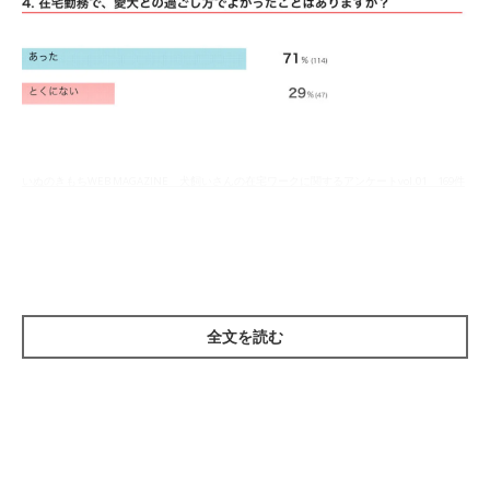
いぬのきもちWEB MAGAZINE 犬飼いさんの在宅ワークに関するアンケートvol.01 169件
の回答
その結果、約7割の飼い主さんが在宅勤務でよかったことを実感
しているようです。残りの約3割の人が「とくにない」と回答し
たのも、理由が気になりますよね…。
全文を読む
それぞれの意見をくわしく見ていきましょう！