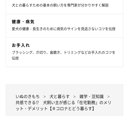
犬との暮らすための基本の飼い方を専門家が分かりやすく解説
「愛犬の健康状態をチェックできる」
「生後10カ月の子犬なのですが、いつもより長く一緒に居
健康・病気
ることができたので、今までできなかったこと（歯磨きや
愛犬の健康・長生きのために病気のサインを見逃さないコツを伝授
爪切り）ができるようになってきたこと」
お手入れ
「しつけのし直しをする機会がができ、多少の改善が見ら
ブラッシング、爪切り、歯磨き、トリミングなどお手入れのコツを
れました」
伝授
「トイレの後始末がすぐに出来る。体調の変化にすぐに気
付いて、診察時間内に動物病院に連れて行ける」
「家族が不在の時はゲージに入って留守番をさせていま
す。仕事が長引いたり、そのため散歩に行けなかったりす
いぬのきもち
犬と暮らす
雑学・豆知識
ると夜にオシッコをトイレ以外でする事が多いのですが、
共感できる!? 犬飼い主が感じる「在宅勤務」のメリ
自粛期間中は誰かが居るので安心したのか粗相をしません
ット・デメリット【＃コロナとどう暮らす】
でした」