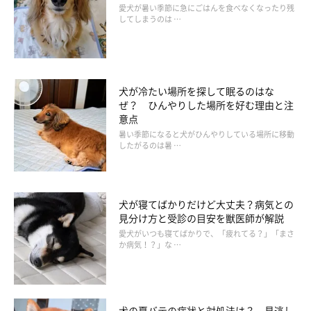
愛犬が暑い季節に急にごはんを食べなくなったり残
してしまうのは …
犬が冷たい場所を探して眠るのはな
ぜ？ ひんやりした場所を好む理由と注
意点
いぬのきもち投稿写真ギャラリー
暑い季節になると犬がひんやりしている場所に移動
したがるのは暑 …
なにより、愛犬がそばにいることで、飼い主さんも仕事が頑張れ
たり、癒されたという声も！
犬が寝てばかりだけど大丈夫？病気との
見分け方と受診の目安を獣医師が解説
愛犬がいつも寝てばかりで、「疲れてる？」「まさ
か病気！？」な …
「作業は進まないけど、いつもかわいい姿が見られる」
「話しかけたりスキンシップが増えた。また、愛犬が安心
して昼寝したりして過ごしてる様子が嬉しかったし、飼い
犬の夏バテの症状と対処法は？ 見逃し