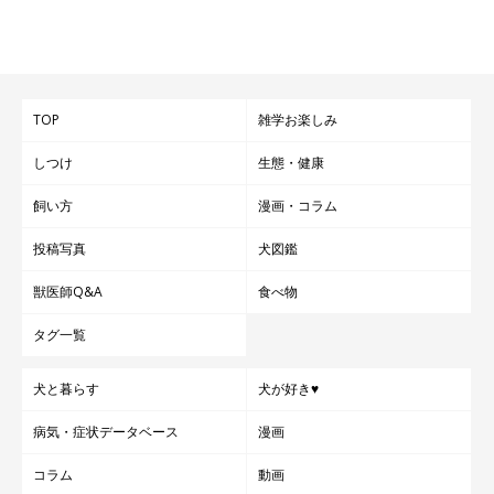
よくないとは思いつつも、可愛い愛犬を前につい甘やかしてしま
う…という飼い主さんもいるようです。
TOP
雑学お楽しみ
「ついつい、おやつが増える」
しつけ
生態・健康
「いつもと違った生活になり 甘やかしてしまう」
飼い方
漫画・コラム
投稿写真
犬図鑑
獣医師Q&A
食べ物
タグ一覧
犬と暮らす
犬が好き♥
病気・症状データベース
漫画
コラム
動画