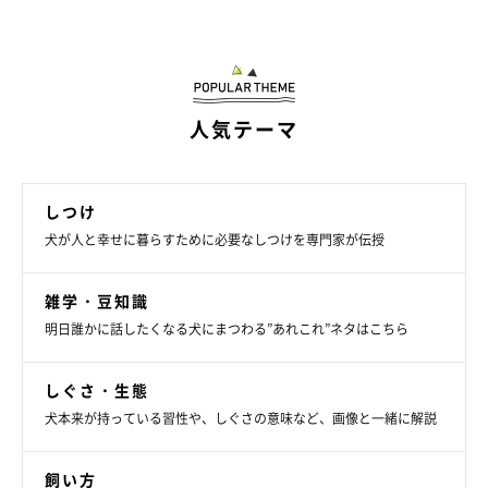
人気テーマ
いぬのきもち投稿写真ギャラリー
しつけ
犬が人と幸せに暮らすために必要なしつけを専門家が伝授
また、今までできていなかったしつけを見直してみたり、愛犬の
健康チェックがこまめにできたという声もありましたね！
雑学・豆知識
明日誰かに話したくなる犬にまつわる”あれこれ”ネタはこちら
しぐさ・生態
「たくさん触れあえるし、食事に気をつけてあげられる」
犬本来が持っている習性や、しぐさの意味など、画像と一緒に解説
「体調不良にいち早く気づける。トイレトレーニングがで
きた」
飼い方