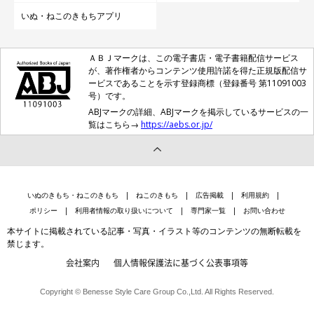
いぬ・ねこのきもちアプリ
ＡＢＪマークは、この電子書店・電子書籍配信サービス
が、著作権者からコンテンツ使用許諾を得た正規版配信サ
ービスであることを示す登録商標（登録番号 第11091003
号）です。
ABJマークの詳細、ABJマークを掲示しているサービスの一
いぬのきもち投稿写真ギャラリー
覧はこちら→
https://aebs.or.jp/
また、仕事中も愛犬のことが気になってしまったり、愛犬が邪魔
してきたりと、集中できず困ったという飼い主さんもいました。
なかには、かまってあげたいけど相手にできず、愛犬にかわいそ
いぬのきもち・ねこのきもち
ねこのきもち
広告掲載
利用規約
うなことをしてしまっている…という声も。
ポリシー
利用者情報の取り扱いについて
専門家一覧
お問い合わせ
本サイトに掲載されている記事・写真・イラスト等のコンテンツの無断転載を
禁じます。
会社案内
個人情報保護法に基づく公表事項等
「愛犬が気持ち良さそうに寝てると、つい一緒に寝てしま
う」
Copyright © Benesse Style Care Group Co.,Ltd. All Rights Reserved.