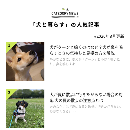
さんたちの声をご紹介します。
「犬と暮らす」の人気記事
スキンシップが増えた
※2026年8月更新
犬がクーンと鳴くのはなぜ？犬が鼻を鳴
らすときの気持ちと見極め方を解説
今まで出勤で愛犬との時間が充分に得られなかった飼い主さん
静かなときに、愛犬が「クーン」と小さく鳴いた
は、在宅勤務の機会に愛犬と触れ合える時間が増えてよかったと
り、鼻を鳴らすよ …
感じたようです。
犬が夏に散歩に行きたがらない場合の対
「一緒にいる時間が増えてスキンシップが多くとれた」
応 犬の夏の散歩の注意点とは
犬のなかには『夏になると散歩に行きたがらない、
「会社の制度で勤務中の中抜けが認められているので、昼
歩かなくなる』 …
間に散歩できた」