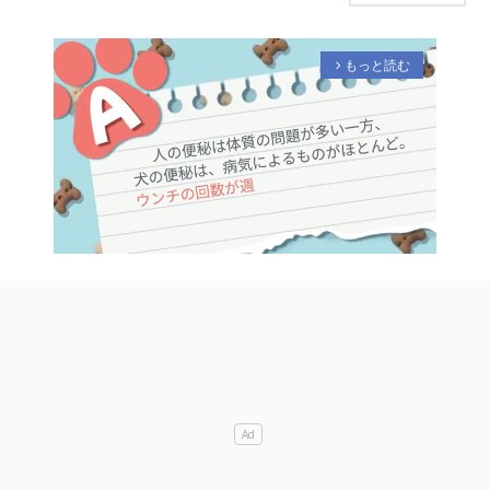
もっと読む
arrow_forward_ios
M
u
t
e