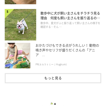
散歩中に犬が飼い主さんをチラチラ見る
理由 何度も飼い主さんを振り返るのは
なぜ？
散歩中、愛犬がふと振り返って飼い主さんの様子を
確認する…そん …
おかたづけもできる点がうれしい！ 動物の
鳴き声やセリフが盛りだくさんの「アニ
ア ...
PR(タカラトミー｜Hugkum)
もっと見る