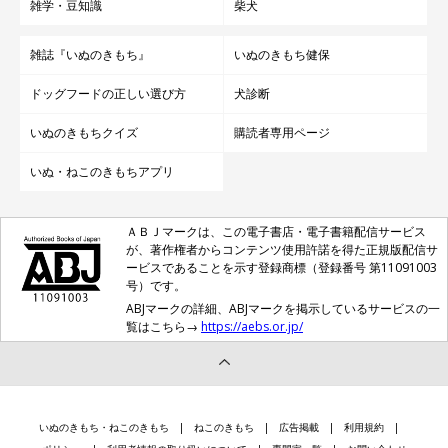
雑学・豆知識
柴犬
雑誌『いぬのきもち』
いぬのきもち健保
ドッグフードの正しい選び方
犬診断
いぬのきもちクイズ
購読者専用ページ
いぬ・ねこのきもちアプリ
ＡＢＪマークは、この電子書店・電子書籍配信サービス
が、著作権者からコンテンツ使用許諾を得た正規版配信サ
ービスであることを示す登録商標（登録番号 第11091003
号）です。
ABJマークの詳細、ABJマークを掲示しているサービスの一
覧はこちら→
https://aebs.or.jp/
いぬのきもち・ねこのきもち
ねこのきもち
広告掲載
利用規約