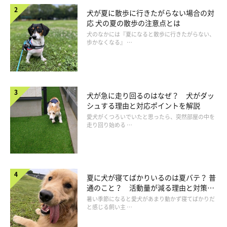
犬が夏に散歩に行きたがらない場合の対
応 犬の夏の散歩の注意点とは
犬のなかには『夏になると散歩に行きたがらない、
歩かなくなる』 …
犬が急に走り回るのはなぜ？ 犬がダッ
シュする理由と対応ポイントを解説
愛犬がくつろいでいたと思ったら、突然部屋の中を
走り回り始める …
夏に犬が寝てばかりいるのは夏バテ？ 普
通のこと？ 活動量が減る理由と対策と
は
暑い季節になると愛犬があまり動かず寝てばかりだ
と感じる飼い主 …