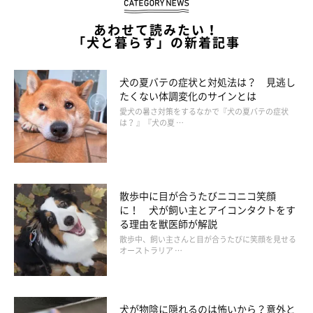
あわせて読みたい！
「犬と暮らす」の新着記事
犬の夏バテの症状と対処法は？ 見逃し
たくない体調変化のサインとは
愛犬の暑さ対策をするなかで『犬の夏バテの症状
は？ 』『犬の夏 …
散歩中に目が合うたびニコニコ笑顔
に！ 犬が飼い主とアイコンタクトをす
る理由を獣医師が解説
散歩中、飼い主さんと目が合うたびに笑顔を見せる
オーストラリア …
犬が物陰に隠れるのは怖いから？意外と