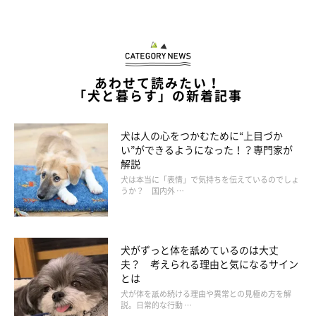
あわせて読みたい！
「犬と暮らす」の新着記事
犬は人の心をつかむために“上目づか
い”ができるようになった！？専門家が
解説
犬は本当に「表情」で気持ちを伝えているのでしょ
うか？ 国内外 …
犬がずっと体を舐めているのは大丈
夫？ 考えられる理由と気になるサイン
とは
犬が体を舐め続ける理由や異常との見極め方を解
説。日常的な行動 …