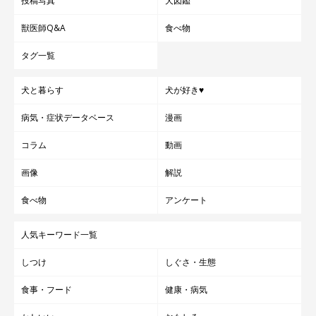
投稿写真
犬図鑑
獣医師Q&A
食べ物
タグ一覧
犬と暮らす
犬が好き♥
病気・症状データベース
漫画
コラム
動画
画像
解説
食べ物
アンケート
人気キーワード一覧
しつけ
しぐさ・生態
食事・フード
健康・病気