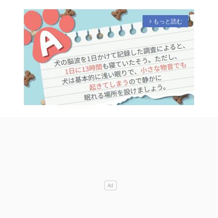
もっと読む
arrow_forward_ios
M
u
t
e