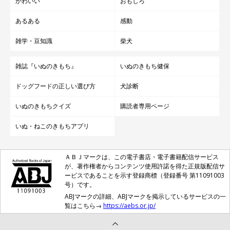
かわいい
おもしろ
あるある
感動
雑学・豆知識
柴犬
雑誌『いぬのきもち』
いぬのきもち健保
ドッグフードの正しい選び方
犬診断
いぬのきもちクイズ
購読者専用ページ
いぬ・ねこのきもちアプリ
ＡＢＪマークは、この電子書店・電子書籍配信サービス
が、著作権者からコンテンツ使用許諾を得た正規版配信サ
ービスであることを示す登録商標（登録番号 第11091003
号）です。
ABJマークの詳細、ABJマークを掲示しているサービスの一
覧はこちら→
https://aebs.or.jp/