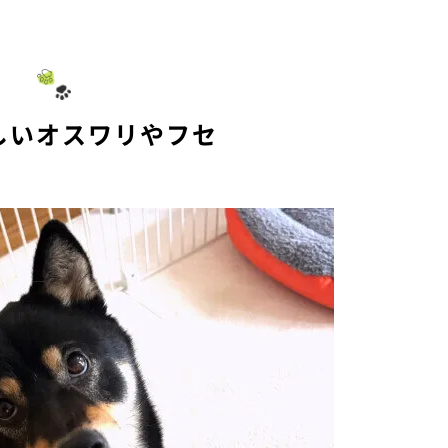
M
u
t
e
しいオスワリやフセ