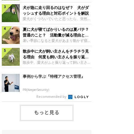
さんもいるかもしれません。今回は、犬が
らない、歩かなくなる』『暑い季節は散歩
クーンと鳴く理由や鼻鳴らしの背景、見極
犬が急に走り回るのはなぜ？ 犬がダ
の気配を察すると涼しい部屋から出ようと
め方と対応のポイントなどについて、いぬ
しない』など散歩に行きたがらないコもい
ッシュする理由と対応ポイントを解説
のきもち獣医師相談室の原 駿太朗先生に
るようです。愛犬の運動をさせてあげたい
愛犬がくつろいでいたと思ったら、突然部
伺いました。クーンと鳴くのはどんな気持
のに、散歩に行きたがらない。このような
屋の中を走り回り始める――そんな様子に
ち？いぬのきもち投稿写真ギャラリー犬が
場合はどう対応すればよいのでしょうか？
夏に犬が寝てばかりいるのは夏バテ？
驚いたことはありませんか？ 急な動きに
クーンと小さく鳴くときは、何らかの感情
「愛犬が夏に散歩に行きたがらない場合の
「何が起きているの？」と戸惑う飼い主さ
普通のこと？ 活動量が減る理由と対
を伝えようとしている場合があると考えら
対応」について、いぬのきもち獣医師相談
んも多いでしょう。落ち着いていたはずな
策とは
暑い季節になると愛犬があまり動かず寝て
れています。大
室の白山さとこ先生に聞きました。Q.夏に
のに、急にスイッチが入ったように見える
ばかりだと感じる飼い主さんはいません
犬の散歩に行くときの注意点は？ いぬの
と不安になることもあります。今回は、犬
散歩中に犬が飼い主さんをチラチラ見
か？その様子に、愛犬が夏バテで疲れてい
きもち投稿写真ギャラリーーー夏に愛犬と
が急に走り回る理由や見極め方などについ
るのか、元気がないのかなど不安に感じる
る理由 何度も飼い主さんを振り返る
散歩に行くときは、どのようなことに注意
て、いぬのきもち獣医師相談室の岡本りさ
方もいるのではないかと思います。 で
のはなぜ？
散歩中、愛犬がふと振り返って飼い主さん
をするとよい
先生に伺いました。犬が急に走り回るのは
は、犬が寝てばかりいるときに対処が必要
の様子を確認する…そんな場面に心当たり
よくある行動？いぬのきもち投稿写真ギャ
かを見極める方法はあるのでしょうか？
はありませんか？ 何度もチラチラ見られ
事例から学ぶ『特権アクセス管理』
ラリー犬が突然走り回る行動は、必ずしも
「犬の活動量が夏に減る理由と対策」につ
ると、「何か気になることがあるの？」
珍しいものではないと考えられています。
いて、いぬのきもち獣医師相談室の山口み
「ちゃんと歩けているかな」と不安になる
体にたまったエ
き先生に話を聞きました。Q. 夏に犬の活
ことがあるかもしれません。愛犬が歩きな
PR(KeeperSecurity)
動量が減る理由は？ いぬのきもち投稿写
がら飼い主さんを振り返るしぐさには、ど
Recommended by
真ギャラリーーー夏に愛犬の活動量が減る
んな気持ちが隠れているのでしょうか。今
と感じる飼い主さんもいるようです。理由
回は、犬が散歩中に飼い主さんを確認する
としてどのようなこ
理由や注意すべきサインの見極めかた、対
もっと見る
応のポイントなどについて、いぬのきもち
獣医師相談室の原 駿太朗先生に伺いまし
た。振り返るのは「確認」や「安心」のサ
イン？いぬのきも