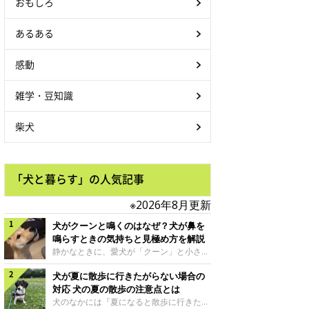
おもしろ
あるある
感動
雑学・豆知識
柴犬
「犬と暮らす」の人気記事
※2026年8月更新
犬がクーンと鳴くのはなぜ？犬が鼻を
鳴らすときの気持ちと見極め方を解説
静かなときに、愛犬が「クーン」と小さく
鳴いたり、鼻を鳴らすような音を出したり
犬が夏に散歩に行きたがらない場合の
することはありませんか？ 大きく吠える
わけではない分、「不安なの？それとも何
対応 犬の夏の散歩の注意点とは
かお願いしているの？」と気になる飼い主
犬のなかには『夏になると散歩に行きたが