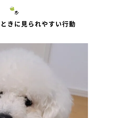
u
t
e
いときに見られやすい行動