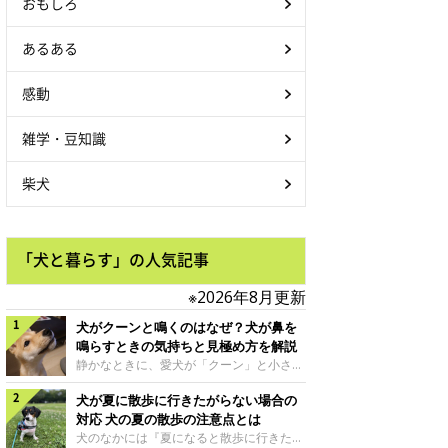
おもしろ
あるある
感動
雑学・豆知識
柴犬
「犬と暮らす」の人気記事
※2026年8月更新
犬がクーンと鳴くのはなぜ？犬が鼻を
鳴らすときの気持ちと見極め方を解説
静かなときに、愛犬が「クーン」と小さく
鳴いたり、鼻を鳴らすような音を出したり
犬が夏に散歩に行きたがらない場合の
することはありませんか？ 大きく吠える
わけではない分、「不安なの？それとも何
対応 犬の夏の散歩の注意点とは
かお願いしているの？」と気になる飼い主
犬のなかには『夏になると散歩に行きたが