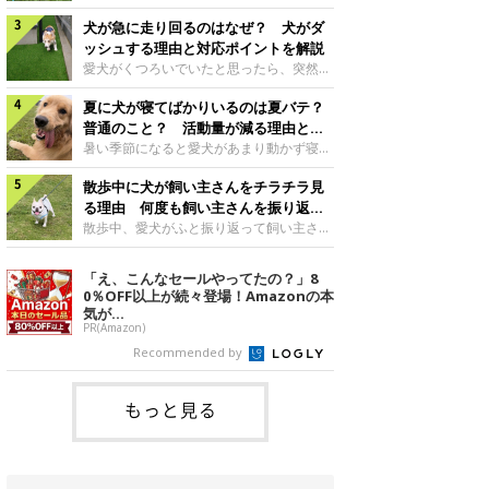
さんもいるかもしれません。今回は、犬が
らない、歩かなくなる』『暑い季節は散歩
クーンと鳴く理由や鼻鳴らしの背景、見極
犬が急に走り回るのはなぜ？ 犬がダ
の気配を察すると涼しい部屋から出ようと
め方と対応のポイントなどについて、いぬ
しない』など散歩に行きたがらないコもい
ッシュする理由と対応ポイントを解説
のきもち獣医師相談室の原 駿太朗先生に
るようです。愛犬の運動をさせてあげたい
愛犬がくつろいでいたと思ったら、突然部
伺いました。クーンと鳴くのはどんな気持
のに、散歩に行きたがらない。このような
屋の中を走り回り始める――そんな様子に
ち？いぬのきもち投稿写真ギャラリー犬が
場合はどう対応すればよいのでしょうか？
夏に犬が寝てばかりいるのは夏バテ？
驚いたことはありませんか？ 急な動きに
クーンと小さく鳴くときは、何らかの感情
「愛犬が夏に散歩に行きたがらない場合の
「何が起きているの？」と戸惑う飼い主さ
普通のこと？ 活動量が減る理由と対
を伝えようとしている場合があると考えら
対応」について、いぬのきもち獣医師相談
んも多いでしょう。落ち着いていたはずな
策とは
暑い季節になると愛犬があまり動かず寝て
れています。大
室の白山さとこ先生に聞きました。Q.夏に
のに、急にスイッチが入ったように見える
ばかりだと感じる飼い主さんはいません
犬の散歩に行くときの注意点は？ いぬの
と不安になることもあります。今回は、犬
散歩中に犬が飼い主さんをチラチラ見
か？その様子に、愛犬が夏バテで疲れてい
きもち投稿写真ギャラリーーー夏に愛犬と
が急に走り回る理由や見極め方などについ
るのか、元気がないのかなど不安に感じる
る理由 何度も飼い主さんを振り返る
散歩に行くときは、どのようなことに注意
て、いぬのきもち獣医師相談室の岡本りさ
方もいるのではないかと思います。 で
のはなぜ？
散歩中、愛犬がふと振り返って飼い主さん
をするとよい
先生に伺いました。犬が急に走り回るのは
は、犬が寝てばかりいるときに対処が必要
の様子を確認する…そんな場面に心当たり
よくある行動？いぬのきもち投稿写真ギャ
かを見極める方法はあるのでしょうか？
はありませんか？ 何度もチラチラ見られ
「え、こんなセールやってたの？」8
ラリー犬が突然走り回る行動は、必ずしも
「犬の活動量が夏に減る理由と対策」につ
ると、「何か気になることがあるの？」
0％OFF以上が続々登場！Amazonの本
珍しいものではないと考えられています。
いて、いぬのきもち獣医師相談室の山口み
「ちゃんと歩けているかな」と不安になる
気が...
体にたまったエ
き先生に話を聞きました。Q. 夏に犬の活
ことがあるかもしれません。愛犬が歩きな
PR(Amazon)
動量が減る理由は？ いぬのきもち投稿写
がら飼い主さんを振り返るしぐさには、ど
Recommended by
真ギャラリーーー夏に愛犬の活動量が減る
んな気持ちが隠れているのでしょうか。今
と感じる飼い主さんもいるようです。理由
回は、犬が散歩中に飼い主さんを確認する
としてどのようなこ
理由や注意すべきサインの見極めかた、対
もっと見る
応のポイントなどについて、いぬのきもち
獣医師相談室の原 駿太朗先生に伺いまし
た。振り返るのは「確認」や「安心」のサ
イン？いぬのきも