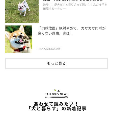
なぜ？
散歩中、愛犬がふと振り返って飼い主さんの様子を
確認する…そん …
「肉球放置」絶対やめて。 カサカサ肉球が
良くない理由、実は...
PR(AIGATE株式会社)
もっと見る
あわせて読みたい！
「犬と暮らす」の新着記事