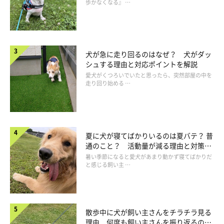
歩かなくなる』 …
犬が急に走り回るのはなぜ？ 犬がダッ
シュする理由と対応ポイントを解説
愛犬がくつろいでいたと思ったら、突然部屋の中を
走り回り始める …
夏に犬が寝てばかりいるのは夏バテ？ 普
通のこと？ 活動量が減る理由と対策と
は
暑い季節になると愛犬があまり動かず寝てばかりだ
と感じる飼い主 …
散歩中に犬が飼い主さんをチラチラ見る
理由 何度も飼い主さんを振り返るのは