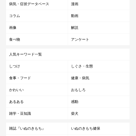
病気・症状データベース
漫画
コラム
動画
画像
解説
食べ物
アンケート
人気キーワード一覧
しつけ
しぐさ・生態
食事・フード
健康・病気
かわいい
おもしろ
あるある
感動
雑学・豆知識
柴犬
雑誌『いぬのきもち』
いぬのきもち健保