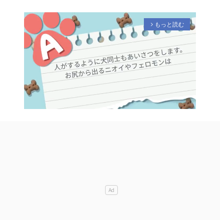
もっと読む
arrow_forward_ios
M
u
t
e