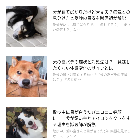
犬が寝てばかりだけど大丈夫？病気との
見分け方と受診の目安を獣医師が解説
愛犬がいつも寝てばかりで、「疲れてる？」「まさ
か病気！？」な …
犬の夏バテの症状と対処法は？ 見逃し
たくない体調変化のサインとは
愛犬の暑さ対策をするなかで『犬の夏バテの症状
は？ 』『犬の夏 …
散歩中に目が合うたびニコニコ笑顔
に！ 犬が飼い主とアイコンタクトをす
る理由を獣医師が解説
散歩中、飼い主さんと目が合うたびに笑顔を見せる
オーストラリア …