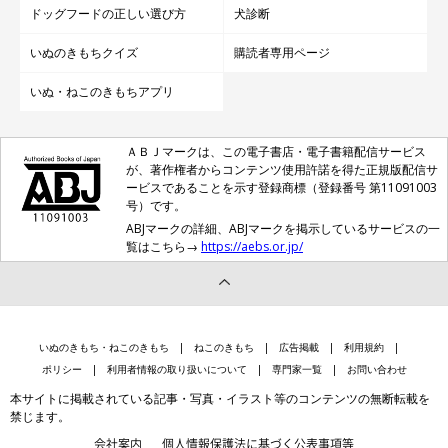
ドッグフードの正しい選び方
犬診断
いぬのきもちクイズ
購読者専用ページ
いぬ・ねこのきもちアプリ
ＡＢＪマークは、この電子書店・電子書籍配信サービス
が、著作権者からコンテンツ使用許諾を得た正規版配信サ
ービスであることを示す登録商標（登録番号 第11091003
号）です。
ABJマークの詳細、ABJマークを掲示しているサービスの一
覧はこちら→
https://aebs.or.jp/
いぬのきもち・ねこのきもち
ねこのきもち
広告掲載
利用規約
ポリシー
利用者情報の取り扱いについて
専門家一覧
お問い合わせ
本サイトに掲載されている記事・写真・イラスト等のコンテンツの無断転載を
禁じます。
会社案内
個人情報保護法に基づく公表事項等