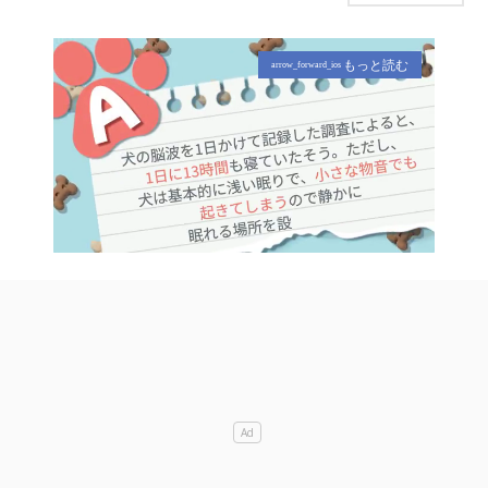
もっと読む
arrow_forward_ios
M
u
t
e