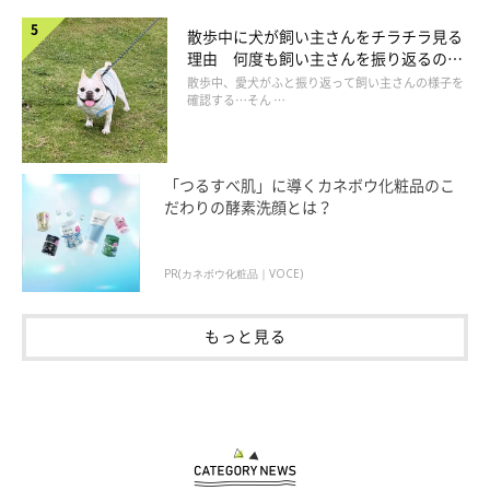
散歩中に犬が飼い主さんをチラチラ見る
理由 何度も飼い主さんを振り返るのは
なぜ？
散歩中、愛犬がふと振り返って飼い主さんの様子を
確認する…そん …
「つるすべ肌」に導くカネボウ化粧品のこ
だわりの酵素洗顔とは？
PR(カネボウ化粧品｜VOCE)
もっと見る