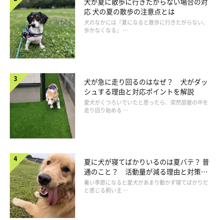
犬が夏に散歩に行きたがらない場合の対
応 犬の夏の散歩の注意点とは
犬のなかには『夏になると散歩に行きたがらない、
歩かなくなる』 …
犬が急に走り回るのはなぜ？ 犬がダッ
シュする理由と対応ポイントを解説
愛犬がくつろいでいたと思ったら、突然部屋の中を
走り回り始める …
夏に犬が寝てばかりいるのは夏バテ？ 普
通のこと？ 活動量が減る理由と対策と
は
暑い季節になると愛犬があまり動かず寝てばかりだ
と感じる飼い主 …