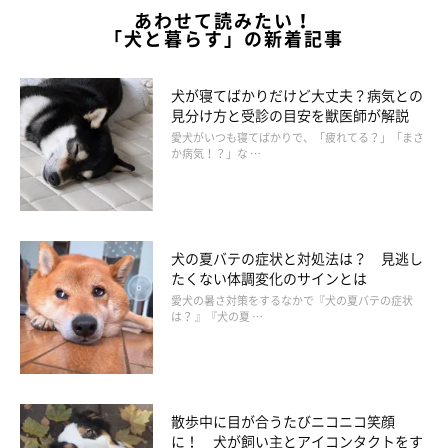
あわせて読みたい！
「犬と暮らす」の新着記事
犬が寝てばかりだけど大丈夫？病気との
見分け方と受診の目安を獣医師が解説
愛犬がいつも寝てばかりで、「疲れてる？」「まさ
か病気！？」な …
犬の夏バテの症状と対処法は？ 見逃し
たくない体調変化のサインとは
愛犬の暑さ対策をするなかで『犬の夏バテの症状
は？ 』『犬の夏 …
散歩中に目が合うたびニコニコ笑顔
に！ 犬が飼い主とアイコンタクトをす