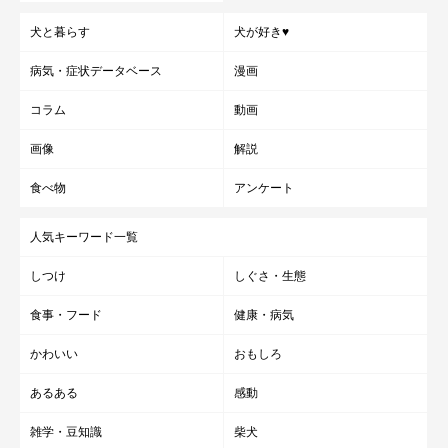
犬と暮らす
犬が好き♥
病気・症状データベース
漫画
コラム
動画
画像
解説
食べ物
アンケート
人気キーワード一覧
しつけ
しぐさ・生態
食事・フード
健康・病気
かわいい
おもしろ
あるある
感動
雑学・豆知識
柴犬