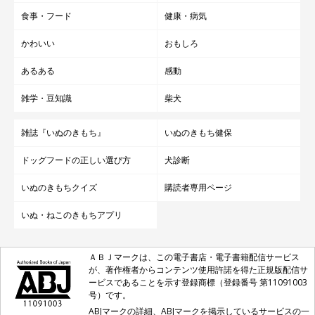
食事・フード
健康・病気
かわいい
おもしろ
あるある
感動
雑学・豆知識
柴犬
雑誌『いぬのきもち』
いぬのきもち健保
ドッグフードの正しい選び方
犬診断
いぬのきもちクイズ
購読者専用ページ
いぬ・ねこのきもちアプリ
ＡＢＪマークは、この電子書店・電子書籍配信サービス
が、著作権者からコンテンツ使用許諾を得た正規版配信サ
ービスであることを示す登録商標（登録番号 第11091003
号）です。
ABJマークの詳細、ABJマークを掲示しているサービスの一