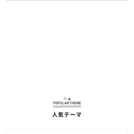
ョン」に注目です。
イタズラ好きのやんちゃなふう太くん。可愛すぎる“犯行”にこれ
からも注目ですね！
掲載協力／Twitter（
@fufufufufu_ta
さん）
※この記事は投稿者さまにご了承をいただいたうえで制作してい
ます。
文／二宮ねこむ
人気テーマ