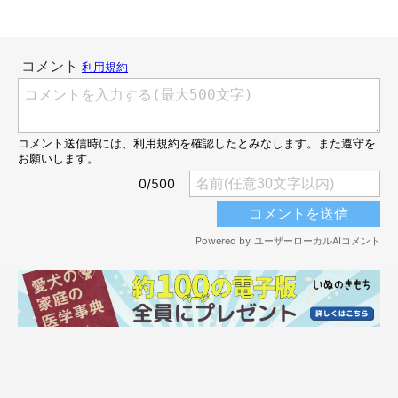
「あ、いえ…これは…」
@fufufufufu_ta
飼い主さんの検問に引っかかったふう太くんは、目を閉じてゆっ
くりと顔を動かして…