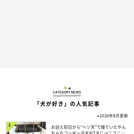
「じつは靴が口に飛んできて…」
@fufufufufu_ta
「犬が好き」の人気記事
※2026年8月更新
視線をそらしてシラを切ろうとするのでした。もしかしたら、必
死になって言い訳を考えていたのかもしれませんね（笑）
お迎え初日から“ヘソ天”で寝ていたやん
ちゃなコーギー子犬が7才に→ニコニ