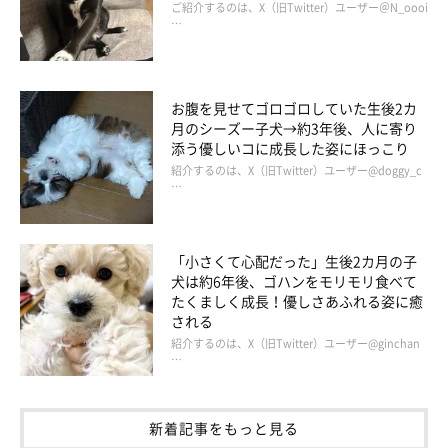
ご紹介するのは、X（旧Twitter）ユーザー＠N_oooi
…
@fufufufufu_ta
お腹を見せてゴロゴロしていた生後2カ
月のシーズー子犬→約3年後、人に寄り
以前の投稿では、家にあるクッションの綿を取り出して遊んでい
添う優しいコに成長した姿にほっこり
たところ飼い主さんに見つかり、名前を呼ばれて気まずそうにす
紹介するのは、X（旧Twitter）ユーザー@doggy_c
…
るふう太くんの姿も…。
ゆっくりと飼い主さんに近づいていき、最後には反省の色を見せ
「小さくて心配だった」生後2カ月の子
るのでした。
犬は約6年後、ゴハンをモリモリ食べて
たくましく成長！優しさあふれる姿に癒
される
紹介するのは、X（旧Twitter）ユーザー@ginchan
関連記事:
…
イタズラがバレてしまった柴犬 気まずさ100％
の「申し訳なさそうな姿」が最高に可愛い
Twitterユーザー@fufufufufu_taさんの愛犬・ふう太くん。飼い主さ
んが目を離したすきにイタズラをし、反省の色を見せるふう太く
新着記事をもっと見る
ん。イタズラ大好きやんちゃ盛りなふう太くんの「素直なリアクシ