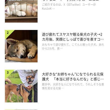
コ“コーギースマイル”が魅力のコに成
ご紹介するのは、X（旧Twitter）ユーザー＠
飼い主さんによれば、玄関から寝室の方へ靴を咥えて走って行く
長！
Kus1oK …
姿を見て、動画を撮影したとのこと。
「走って出てくるのを想像
していたのですが、予想と違うリアクションだったので笑いまし
た」
と当時を振り返ります。
遊び疲れてスヤスヤ眠る柴犬の子犬→2
カ月後、笑顔としっぽで喜びを表すコに
なお、飼い主さんは靴を取り返そうとしましたが、ふう太くんに
成長！
おもちゃで遊び疲れて、こてんと眠った子犬。あれ
逃げられたようです。素早い動きで検問を突破したのでした
から2カ月、表 …
（笑）
ふう太くんの可愛すぎる犯行に、Twitterユーザーさんからは
大好きな“お姉ちゃん”になでられる元保
「『見つかっちゃいましたか』って感じの顔がたまんないです
護犬 「本当に好きなんだな」と感じる
ね」「悪さ中の上目遣い最高に可愛い〜です」「顔色伺いながら
表情にほっこり
散歩中、大好きな人になでられて、うれしそうな表
情を見せる元保 …
出てくるの可愛すぎる」
といったコメントが寄せられています。