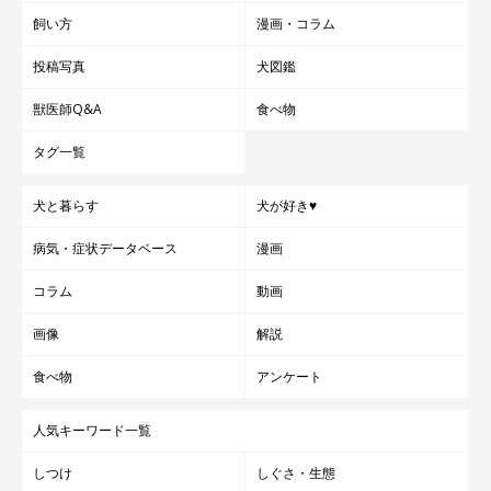
飼い方
漫画・コラム
投稿写真
犬図鑑
獣医師Q&A
食べ物
タグ一覧
犬と暮らす
犬が好き♥
病気・症状データベース
漫画
コラム
動画
画像
解説
食べ物
アンケート
人気キーワード一覧
しつけ
しぐさ・生態