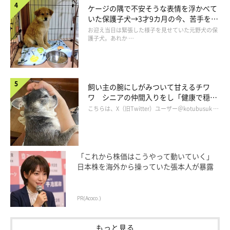
ケージの隅で不安そうな表情を浮かべて
検問に引っかかる柴犬
pic.twitter.com/NvdtCEmdNf
いた保護子犬→3才9カ月の今、苦手を克
— 柴犬ふう太 (@fufufufufu_ta)
April 24, 2022
服し頼もしいコに成長！
お迎え当日は緊張した様子を見せていた元野犬の保
護子犬。あれか …
飼い主の腕にしがみついて甘えるチワ
ワ シニアの仲間入りをし「健康で穏や
かな暮らしが続いてほしい」と願う
こちらは、X（旧Twitter）ユーザー＠kotubusuk …
「これから株価はこうやって動いていく」
日本株を海外から操っていた張本人が暴露
PR(Acoco.)
もっと見る