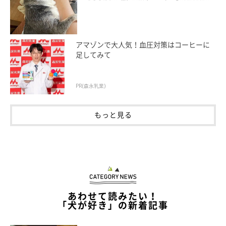
アマゾンで大人気！血圧対策はコーヒーに
足してみて
作者紹介：ここ柴
PR(森永乳業)
京都府在住。柴犬の魅力をイラストで表現してSNSで発信、共感
もっと見る
を呼び、「ここ柴部」のハッシュタグとともに話題に。そのイラ
ストは、ドラマ・映画「柴公園」のエンドロールにも登場。柴犬
たちのクスッと笑える生態を描いた書籍「柴犬のここが好き」を
出版。
ここ柴のインスタグラム
あわせて読みたい！
「犬が好き」の新着記事