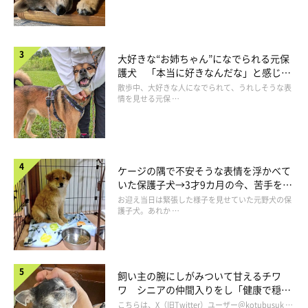
「えー！そっち派なんや〜」
「今度左を曲げてみようかな」
とか・・・妄想が止まりません。笑
大好きな“お姉ちゃん”になでられる元保
護犬 「本当に好きなんだな」と感じる
表情にほっこり
散歩中、大好きな人になでられて、うれしそうな表
こよみさんはどこかなあ。
情を見せる元保 …
これからはもっと注意して観察してみます！
ケージの隅で不安そうな表情を浮かべて
いた保護子犬→3才9カ月の今、苦手を克
服し頼もしいコに成長！
お迎え当日は緊張した様子を見せていた元野犬の保
護子犬。あれか …
飼い主の腕にしがみついて甘えるチワ
ワ シニアの仲間入りをし「健康で穏や
かな暮らしが続いてほしい」と願う
こちらは、X（旧Twitter）ユーザー＠kotubusuk …