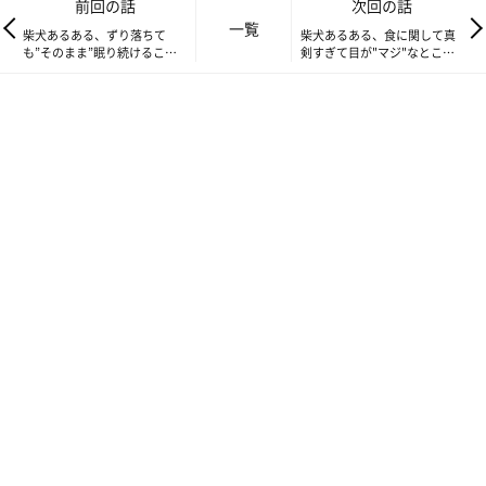
夢の中で走ってるの？
前回の話
次回の話
一覧
軽快にお散歩してるのかな？
柴犬あるある、ずり落ちて
柴犬あるある、食に関して真
も”そのまま”眠り続けること
剣すぎて目が"マジ"なとこ｜
そのうちヒートアップしてきて、ものすごく激しく動くこともあ
｜連載「ここ掘れここ柴」
連載「ここ掘れここ柴」
vol.158
vol.160
り、
その様子には思わず笑ってしまいます。
軽く脚を曲げて寝る柴犬さんスタイル。
こういうところが"落ちてる"と表現される所以なのかもしれない
ですね。
歩いててそのまま横に倒したような。笑
急に眠たくなったのかな？と思ってしまうような寝姿にご主人は
今日も癒されるのでした。