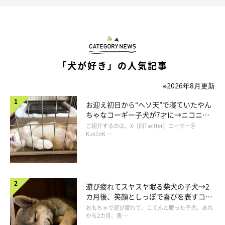
不思議なもので、なぜか下になっている方の脚が浮くんですよ
ね。
この後、左前脚がパタパタしていました。
「犬が好き」の人気記事
そのパタパタに当たりたくて、そっと自分の手を近づけたりしま
す。
※2026年8月更新
起こさないように注意して、手の甲をパタパタしてもらうので
お迎え初日から“ヘソ天”で寝ていたやん
す。
ちゃなコーギー子犬が7才に→ニコニ
皆さんもご経験があるのでは？
コ“コーギースマイル”が魅力のコに成
ご紹介するのは、X（旧Twitter）ユーザー＠
長！
Kus1oK …
柴犬さんによって、曲がる脚のタイプとかあるのでしょうか。
「私は右前脚曲げがちかな」
遊び疲れてスヤスヤ眠る柴犬の子犬→2
「僕は断然後ろの左脚！」
カ月後、笑顔としっぽで喜びを表すコに
そんな声が聞こえてきたら楽しいだろうなあ。
成長！
おもちゃで遊び疲れて、こてんと眠った子犬。あれ
から2カ月、表 …