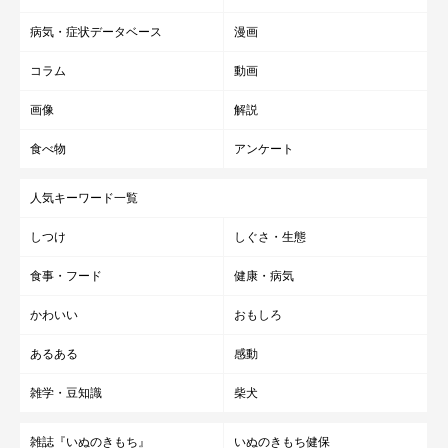
病気・症状データベース
漫画
コラム
動画
画像
解説
食べ物
アンケート
人気キーワード一覧
しつけ
しぐさ・生態
食事・フード
健康・病気
かわいい
おもしろ
あるある
感動
雑学・豆知識
柴犬
雑誌『いぬのきもち』
いぬのきもち健保