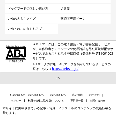
ドッグフードの正しい選び方
犬診断
いぬのきもちクイズ
購読者専用ページ
いぬ・ねこのきもちアプリ
ＡＢＪマークは、この電子書店・電子書籍配信サービス
が、著作権者からコンテンツ使用許諾を得た正規版配信サ
ービスであることを示す登録商標（登録番号 第11091003
号）です。
ABJマークの詳細、ABJマークを掲示しているサービスの一
覧はこちら→
https://aebs.or.jp/
いぬのきもち・ねこのきもち
ねこのきもち
広告掲載
利用規約
ポリシー
利用者情報の取り扱いについて
専門家一覧
お問い合わせ
本サイトに掲載されている記事・写真・イラスト等のコンテンツの無断転載を
禁じます。