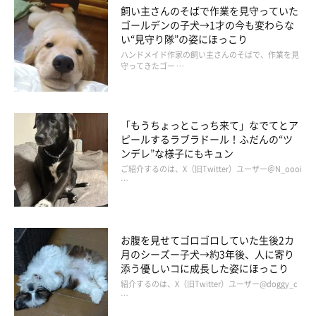
飼い主さんのそばで作業を見守っていた
ゴールデンの子犬→1才の今も変わらな
い“見守り隊”の姿にほっこり
ハンドメイド作家の飼い主さんのそばで、作業を見
守ってきたゴー …
「もうちょっとこっち来て」なでてとア
ピールするラブラドール！ふだんの“ツ
ンデレ”な様子にもキュン
ご紹介するのは、X（旧Twitter）ユーザー＠N_oooi
…
お腹を見せてゴロゴロしていた生後2カ
月のシーズー子犬→約3年後、人に寄り
添う優しいコに成長した姿にほっこり
紹介するのは、X（旧Twitter）ユーザー@doggy_c
…