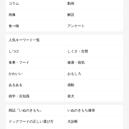
コラム
動画
画像
解説
食べ物
アンケート
人気キーワード一覧
しつけ
しぐさ・生態
食事・フード
健康・病気
かわいい
おもしろ
あるある
感動
雑学・豆知識
柴犬
雑誌『いぬのきもち』
いぬのきもち健保
ドッグフードの正しい選び方
犬診断