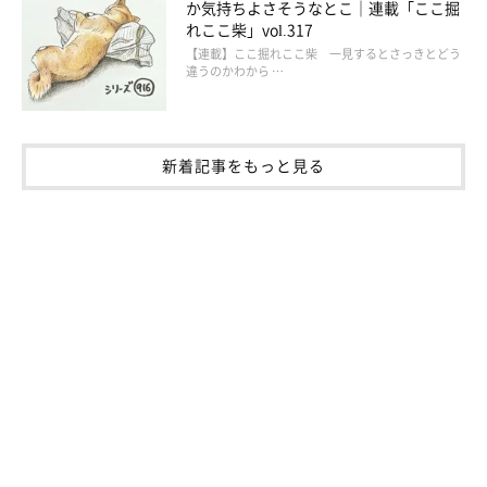
か気持ちよさそうなとこ｜連載「ここ掘
れここ柴」vol.317
【連載】ここ掘れここ柴 一見するとさっきとどう
違うのかわから …
なでてアピールをするエルちゃん。
@niko71212202
エルちゃんの優しさが垣間見えるエピソードは、ほかにも。飼い
新着記事をもっと見る
主さんが夫と“無言の喧嘩”をしたときは、エルちゃんが夫のそば
へ行ったり、飼い主さんに寄ってきて手や顔をなめたりと、まる
で仲裁するかのように振る舞ったそうです。
そんなエルちゃんについて、飼い主さんはこう話しています。
飼い主さん：
「普段はわがままで、ほんとマイペースというか気分屋な“ヤン
チャ娘”なんですけどね！ 犬って人のことよく見てるし、わか
ってるんだろうなぁ〜って思います」