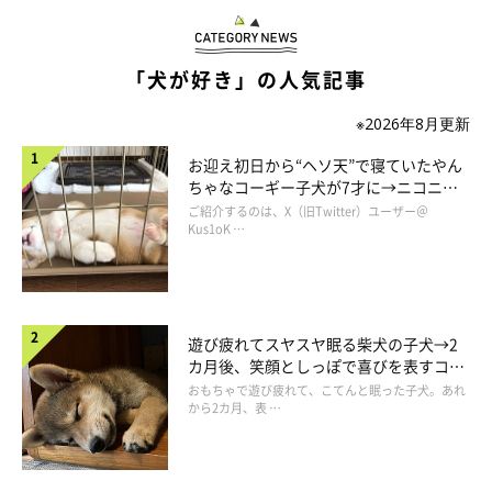
お気に入りのおもちゃだった？
「犬が好き」の人気記事
※2026年8月更新
お迎え初日から“ヘソ天”で寝ていたやん
ちゃなコーギー子犬が7才に→ニコニ
コ“コーギースマイル”が魅力のコに成
ご紹介するのは、X（旧Twitter）ユーザー＠
長！
Kus1oK …
遊び疲れてスヤスヤ眠る柴犬の子犬→2
カ月後、笑顔としっぽで喜びを表すコに
成長！
おもちゃで遊び疲れて、こてんと眠った子犬。あれ
から2カ月、表 …