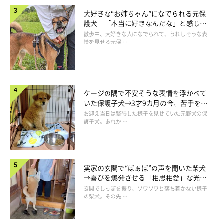
大好きな“お姉ちゃん”になでられる元保
護犬 「本当に好きなんだな」と感じる
表情にほっこり
散歩中、大好きな人になでられて、うれしそうな表
情を見せる元保 …
「遊ぼうよー」
@niko71212202
ケージの隅で不安そうな表情を浮かべて
いた保護子犬→3才9カ月の今、苦手を克
これまでにも、飼い主さんが落ち込んだときに膝に乗ってくるこ
服し頼もしいコに成長！
お迎え当日は緊張した様子を見せていた元野犬の保
護子犬。あれか …
とはあったというエルちゃん。飼い主さんのもとに何かを持って
きたのは、今回が初めてだったそうです。
この2つのおもちゃは、エルちゃんがとくに気に入って遊んでい
実家の玄関で“ばぁば”の声を聞いた柴犬
→喜びを爆発させる「相思相愛」な光景
るもの。
「これでママも喜ぶ」
と思ったのかもしれないと、飼い
にほっこり
玄関でしっぽを振り、ソワソワと落ち着かない様子
主さんは話します。
の柴犬。その先 …