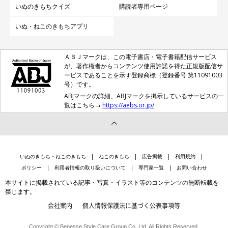
いぬのきもちクイズ
購読者専用ページ
いぬ・ねこのきもちアプリ
ＡＢＪマークは、この電子書店・電子書籍配信サービス
が、著作権者からコンテンツ使用許諾を得た正規版配信サ
ービスであることを示す登録商標（登録番号 第11091003
号）です。
ABJマークの詳細、ABJマークを掲示しているサービスの一
覧はこちら→
https://aebs.or.jp/
いぬのきもち・ねこのきもち
ねこのきもち
広告掲載
利用規約
ポリシー
利用者情報の取り扱いについて
専門家一覧
お問い合わせ
本サイトに掲載されている記事・写真・イラスト等のコンテンツの無断転載を
禁じます。
会社案内
個人情報保護法に基づく公表事項等
Copyright © Benesse Style Care Group Co.,Ltd. All Rights Reserved.