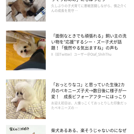
久しぶりの子犬育てに悪戦苦闘しながら、慎之介く
んの成長を見守 …
夫婦喧嘩をしたときは……
「面倒なときでも頑張れる」飼い主の洗
い物を“応援”するシー・ズー子犬が話
題！「俄然やる気出ますね」の声も
X（旧Twitter）ユーザー＠Olaf_ShihThu
「おっとりなコ」と思っていた生後2カ
月のペキニーズ子犬→数日後に様子が一
変！ 成長ビフォーアフターにほっこり
お迎え初日は、人懐っこくておっとりした印象だっ
たペキニーズの …
柴犬あるある、楽そうじゃないのになぜ