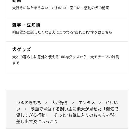
動画
きれいな花にうっとりするようなエルちゃん。
犬好きにはたまらない！かわいい・面白い・感動の犬の動画
@niko71212202
好奇心旺盛で、犬も人も大好きな甘えん坊のエルちゃん。
「毎
雑学・豆知識
日、私たちに笑顔と幸せをくれる、本当に大切でかけがえのない
明日誰かに話したくなる犬にまつわる”あれこれ”ネタはこちら
家族です」
と飼い主さんは語っています。
犬グッズ
犬との暮らしに意外と使える100均グッズから、犬モチーフの雑貨
写真提供・取材協力／
@niko71212202
さん／X（旧Twitter）
まで
取材・文／二宮ねこむ
※この記事は投稿者さまに取材し、了承の上制作したものです。
2025年5月時点の情報であり、現在と異なる場合があります。
いぬのきもち
犬が好き
エンタメ
かわい
い
映画で号泣する飼い主に柴犬が見せた「健気で
優しすぎる行動」 そっと“お気に入りのおもちゃ”を
差し出す姿にほっこり