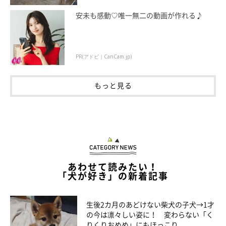
飼い主さん：
安未も感動♡唯一無二の動画が作れる♪
「『大丈夫？ 元気出して！ これ貸してあげるからってことな
のかな？』っていろいろ考えたら、今度はそっちに泣けてきちゃ
いましたね（笑）」
PR(アドビ｜CanCam.jp)
もっと見る
あわせて読みたい！
「犬が好き」の新着記事
生後2カ月のあどけない柴犬の子犬→1才
の今は凛々しい姿に！ 変わらない「く
りくりおめめ」にもほっこり