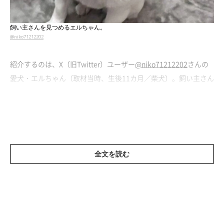
飼い主さんを見つめるエルちゃん。
@niko71212202
紹介するのは、X（旧Twitter）ユーザー
@niko71212202
さんの
愛犬・エルちゃん（取材当時、生後11カ月／柴犬）。飼い主さん
の前に座り、何やらじーっと見つめています。
この日は夫が不在で、飼い主さんはお気に入りの映画を観ながら
ひとり晩酌を楽しんでいたそう。感動のシーンでは思わず号泣。
鼻水をすすり声を漏らして泣いていると、寝ていたエルちゃんが
全文を読む
ソワソワしながら起きてきて、そばに寄ってきた
といいます。