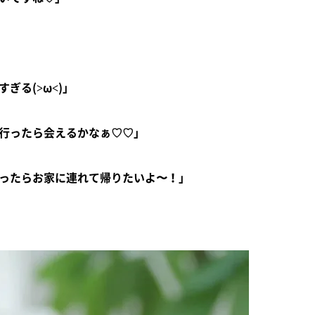
ぎる(>ω<)」
行ったら会えるかなぁ♡♡」
ったらお家に連れて帰りたいよ〜！」