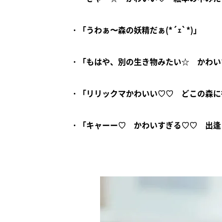
・「うわぁ〜森の妖精だぁ(*´ｪ`*)」
・「もはや、別の生き物みたい☆ かわいす
・「リリックマかわいい♡♡ どこの森に
・「キャーー♡ かわいすぎる♡♡ 出逢