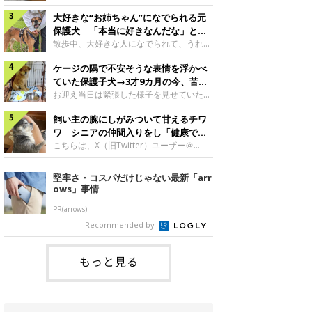
したのでしょうか。今回は、神楽ちゃんの
犬。あれから2カ月、表情や行動にさまざ
成長を飼い主さんと振り返ります！神楽ち
大好きな“お姉ちゃん”になでられる元
まな変化が見られるようになりました。遊
ゃんの成長について聞いた！お迎えから数
び疲れて眠る生後2カ月のなっちゃん遊び
保護犬 「本当に好きなんだな」と感
日後の神楽ちゃん（撮影時生後2カ月）＠
疲れた様子のなっちゃん。@Pkndg_紹介
じる表情にほっこり
散歩中、大好きな人になでられて、うれし
Kus1oKg2vsgdWS2――お迎え当初の神楽
するのは、X（旧Twitter）ユーザー
そうな表情を見せる元保護犬。甘えるよう
ちゃんの様子について教えてください。飼
@Pkndg_さんの愛犬・なっちゃん（取材
ケージの隅で不安そうな表情を浮かべ
な姿に、見ているこちらまでほっこりしま
い主さん： 「お迎え当日から“ヘソ天”で寝
時、生後4カ月／柴犬）。こちらの写真
す。大好きな“お姉ちゃん”に甘える小次郎
ていた保護子犬→3才9カ月の今、苦手
るようなコでし
は、なっちゃんが生後2カ月のころに撮影
くん妹さんになでてもらい、うれしそうな
を克服し頼もしいコに成長！
お迎え当日は緊張した様子を見せていた元
された一枚です。この日、なっちゃんは家
表情を見せる小次郎くん（2026年6月撮
野犬の保護子犬。あれから約3年半、苦手
族と一緒におもちゃで遊んでいました。た
影）。@mika_Jimmy紹介するのは、X（旧
飼い主の腕にしがみついて甘えるチワ
だったことを一つひとつ克服し、家族に寄
くさん遊んで疲れたのか、その後は眠り始
Twitter）ユーザー@mika_Jimmyさんの愛
り添う姿を見せています。お迎え当日、ケ
ワ シニアの仲間入りをし「健康で穏
めたそうです。眠るなっちゃん。
犬・小次郎くん（撮影時5才）。こちら
ージの隅で不安そうにお迎え当日のシルビ
やかな暮らしが続いてほしい」と願う
こちらは、X（旧Twitter）ユーザー＠
@Pkndg_
は、飼い主さんの妹さんと一緒に散歩をし
アちゃん。@nemonemotos今回紹介する
kotubusuke617さんが投稿した写真。写
たときに撮影したという一枚です。この
のは、X（旧Twitter）ユーザー
っているのは、愛犬でチワワのつぶしゃん
堅牢さ・コスパだけじゃない最新「arr
日、飼い主さんは実家から自宅へ帰る途
@nemonemotosさんの愛犬・シルビアち
（本名：こつぶちゃん）です。飼い主さん
ows」事情
中、妹さんと公園で待ち合わせ
ゃん（撮影当時、生後推定2カ月）。飼い
の腕にしがみつくつぶしゃん（撮影時6
主さんが「#最初に撮った一枚」として投
才）＠kotubusuke617撮影当時の状況に
PR(arrows)
稿した写真には、ケージの隅で不安そうな
ついて伺うと、飼い主さんはこう教えてく
Recommended by
表情を浮かべるシルビアちゃんの姿が写っ
れました。飼い主さん： 「ある休日のこ
ていました。こちらは、保護犬だったシル
とです。私がソファに座った途端にひざの
上にのってきたので、そのままなでながら
もっと見る
テレビを見ていたのですが、微動だにしな
いので気になって見てみると、腕にしがみ
つくような形で気持ちよさそうに