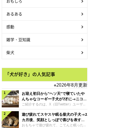
おもしろ
あるある
感動
雑学・豆知識
柴犬
「犬が好き」の人気記事
※2026年8月更新
お迎え初日から“ヘソ天”で寝ていたや
んちゃなコーギー子犬が7才に→ニコニ
コ“コーギースマイル”が魅力のコに成
ご紹介するのは、X（旧Twitter）ユーザー
＠Kus1oKg2vsgdWS2さんの愛犬でウェル
長！
遊び疲れてスヤスヤ眠る柴犬の子犬→2
シュ・コーギー・ペンブロークの神楽ちゃ
ん。今年の8月で7才になるという神楽ちゃ
カ月後、笑顔としっぽで喜びを表すコ
んですが、いったいどんな子犬時代を過ご
に成長！
おもちゃで遊び疲れて、こてんと眠った子