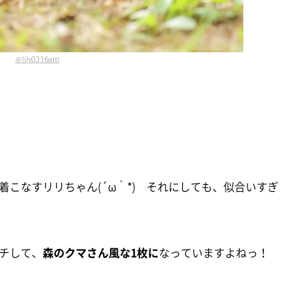
＠lily0316am
こなすリリちゃん(´ω｀*) それにしても、似合いすぎ
チして、
森のクマさん風な1枚に
なっていますよねっ！