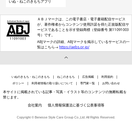
いぬ・ねこのきもちアプリ
ＡＢＪマークは、この電子書店・電子書籍配信サービス
が、著作権者からコンテンツ使用許諾を得た正規版配信サ
ービスであることを示す登録商標（登録番号 第11091003
号）です。
ABJマークの詳細、ABJマークを掲示しているサービスの一
覧はこちら→
https://aebs.or.jp/
いぬのきもち・ねこのきもち
ねこのきもち
広告掲載
利用規約
ポリシー
利用者情報の取り扱いについて
専門家一覧
お問い合わせ
本サイトに掲載されている記事・写真・イラスト等のコンテンツの無断転載を
禁じます。
会社案内
個人情報保護法に基づく公表事項等
Copyright © Benesse Style Care Group Co.,Ltd. All Rights Reserved.