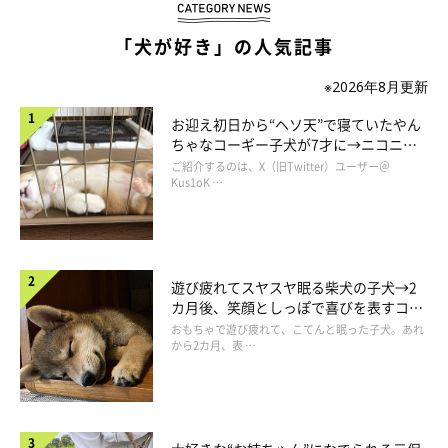
「犬が好き」の人気記事
※2026年8月更新
お迎え初日から“ヘソ天”で寝ていたやん
ちゃなコーギー子犬が7才に→ニコニ
コ“コーギースマイル”が魅力のコに成
ご紹介するのは、X（旧Twitter）ユーザー＠
長！
Kus1oK …
フードをめくると首輪用ホールもあります。首輪派のわんこさん
遊び疲れてスヤスヤ眠る柴犬の子犬→2
カ月後、笑顔としっぽで喜びを表すコに
も大丈夫。だけど、このフードが小さいのか、マロたんの頭が大
成長！
おもちゃで遊び疲れて、こてんと眠った子犬。あれ
きいのか、おそらくその両方ですが、かぶることはできませんで
から2カ月、表 …
した笑