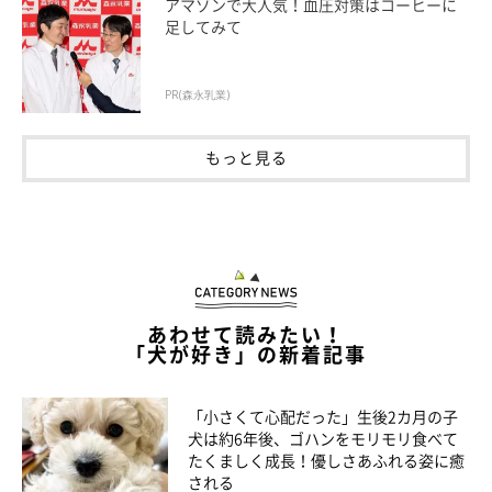
アマゾンで大人気！血圧対策はコーヒーに
足してみて
PR(森永乳業)
もっと見る
そして、ハーネス用ホールがある洋服が欲しい！と書いた記事
あわせて読みたい！
に、気管虚脱のわんこの飼い主さんが「首輪は厳禁なので、ハー
「犬が好き」の新着記事
ネス用の洋服が欲しい」とコメントを寄せてくださいました。マ
ロたんは、仕方なく首輪を使うと言う選択肢がありますが、気管
「小さくて心配だった」生後2カ月の子
犬は約6年後、ゴハンをモリモリ食べて
虚脱をはじめ、健康上の理由でハーネスを選択するわんこも多い
たくましく成長！優しさあふれる姿に癒
ですよね。
される