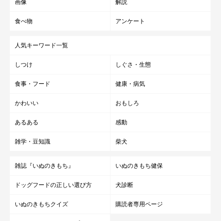
画像
解説
食べ物
アンケート
人気キーワード一覧
しつけ
しぐさ・生態
食事・フード
健康・病気
かわいい
おもしろ
あるある
感動
雑学・豆知識
柴犬
雑誌『いぬのきもち』
いぬのきもち健保
ドッグフードの正しい選び方
犬診断
いぬのきもちクイズ
購読者専用ページ