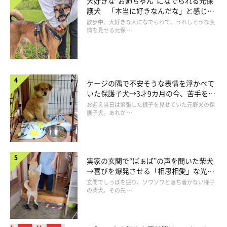
大好きな“お姉ちゃん”になでられる元保
護犬 「本当に好きなんだな」と感じる
表情にほっこり
散歩中、大好きな人になでられて、うれしそうな表
情を見せる元保 …
ケージの隅で不安そうな表情を浮かべて
いた保護子犬→3才9カ月の今、苦手を克
服し頼もしいコに成長！
お迎え当日は緊張した様子を見せていた元野犬の保
護子犬。あれか …
実家の玄関で“ばぁば”の声を聞いた柴犬
マロたんも健康上の理由です
→喜びを爆発させる「相思相愛」な光景
にほっこり
玄関でしっぽを振り、ソワソワと落ち着かない様子
の柴犬。その先 …