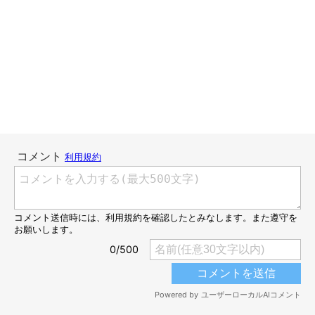
裏側はボアになっています。遠赤外線加工の中綿入りで、とても
暖かそうです。これからの季節のお散歩にぴったりだし、雪遊び
にも使えそうです。伸縮性がないのと、長毛のわんこさんが雪遊
びをすると、雪玉だらけになりそうなので、その2点はあまりお
すすめできないかもしれません。