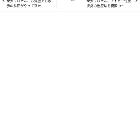
柴犬マロたん、お洋服でお散
柴犬マロたん、アトピー性皮
歩の季節がやって来た
膚炎の治療法を模索中〜
遠赤外線綿入りでぽかぽか