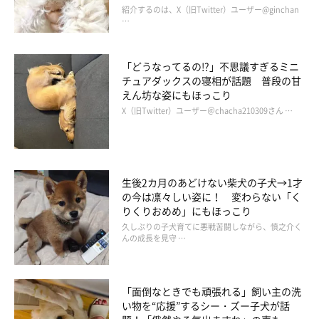
紹介するのは、X（旧Twitter）ユーザー@ginchan
…
「どうなってるの!?」不思議すぎるミニ
チュアダックスの寝相が話題 普段の甘
えん坊な姿にもほっこり
X（旧Twitter）ユーザー＠chacha210309さん …
生後2カ月のあどけない柴犬の子犬→1才
の今は凛々しい姿に！ 変わらない「く
りくりおめめ」にもほっこり
久しぶりの子犬育てに悪戦苦闘しながら、慎之介く
んの成長を見守 …
選択肢が増えますように
「面倒なときでも頑張れる」飼い主の洗
い物を“応援”するシー・ズー子犬が話