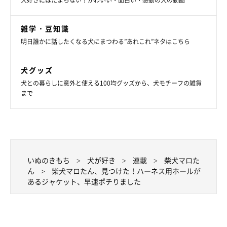
犬好きにはたまらない！かわいい・面白い・感動の犬の動画
雑学・豆知識
明日誰かに話したくなる犬にまつわる”あれこれ”ネタはこちら
犬グッズ
犬との暮らしに意外と使える100均グッズから、犬モチーフの雑貨
まで
いぬのきもち
犬が好き
連載
柴犬マロた
ん
柴犬マロたん、見つけた！ハーネス用ホールが
あるジャケット、早速ポチりました
また「大型ショッピングモールの中にある洋服やバッグの修理の
お店で、ペット服のお直しをしてもらえる」と友人が教えてくれ
たので、今まで使っていたアウターにハーネス用のホールを作っ
てもらえないか相談してみようと思います。いずれその時のこと