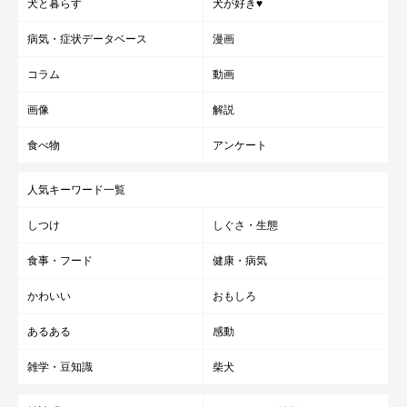
犬と暮らす
犬が好き♥
病気・症状データベース
漫画
コラム
動画
画像
解説
食べ物
アンケート
人気キーワード一覧
「ガムは俺の相棒だぜ！！」
@shiba48love
しつけ
しぐさ・生態
食事・フード
健康・病気
ーー飼い主さんから見て、銀次くんはどんな性格のコでしょう
か？
かわいい
おもしろ
あるある
感動
飼い主さん：
雑学・豆知識
柴犬
「銀次は好奇心旺盛な性格です。また、大好きなガムを噛んでい