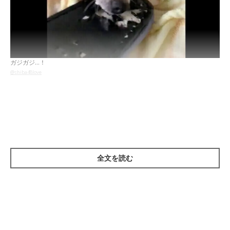
ガジガジ…！
@shiba48love
Twitterユーザー
@shiba48loveさん
の愛犬・銀次くん（♂・6
才）は、スリッパをガリガリと噛んでイタズラ中。犯行の様子が
バッチリとカメラに収められていますが、飼い主さんから証拠を
突きつけられても…。
全文を読む
罪を認めるかと思いきや…