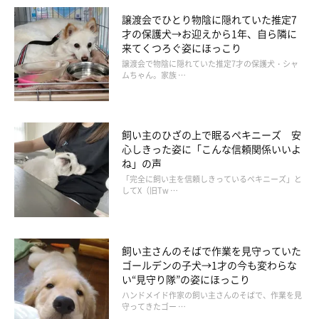
譲渡会でひとり物陰に隠れていた推定7
才の保護犬→お迎えから1年、自ら隣に
来てくつろぐ姿にほっこり
譲渡会で物陰に隠れていた推定7才の保護犬・シャ
ムちゃん。家族 …
飼い主のひざの上で眠るペキニーズ 安
心しきった姿に「こんな信頼関係いいよ
ね」の声
「完全に飼い主を信頼しきっているペキニーズ」と
してX（旧Tw …
飼い主さんのそばで作業を見守っていた
ゴールデンの子犬→1才の今も変わらな
い“見守り隊”の姿にほっこり
大胆なイタズラ後に逃亡（笑） 銀次くんっ
ハンドメイド作家の飼い主さんのそばで、作業を見
守ってきたゴー …
てどんなコ？