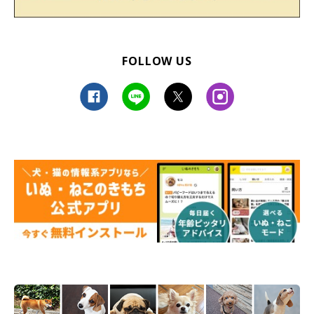
ーーちなみに、今回の八つ当たりの標的は「父ちゃんのスリッ
FOLLOW US
パ」だったようですが…父ちゃんのスリッパは銀次くんに狙われ
がちなのでしょうか？（笑）
飼い主さん：
「狙われるスリッパは、新しい物か母ちゃん（私）の物です。特
にふわふわしたものや、私が気に入ってる物は必ず狙われます」
ーー銀次くん…新しい物好きなのですね。