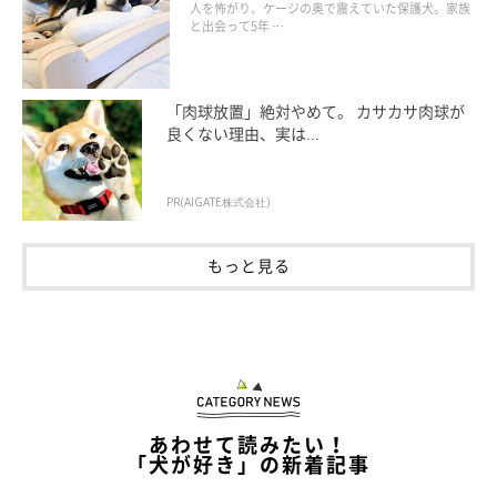
の姿にグッとくる
人を怖がり、ケージの奥で震えていた保護犬。家族
どうやら飼い主さんによれば、銀次くんは雨のせいで散歩中に毎
と出会って5年 …
回カッパを着せられたことや、足を洗われたことにイラッとして
いたのではないかとのこと。最近、雨続きでしたからね…。
「肉球放置」絶対やめて。 カサカサ肉球が
良くない理由、実は...
犯行動機はわかりましたが、シラを切るのはよくないですね〜
（笑） 銀次くんのこの様子に、Twitterユーザーさんからは爆
PR(AIGATE株式会社)
笑の声があがりました。
もっと見る
今日の八つ当たりの標的は
父ちゃんのスリッパだった😩
pic.twitter.com/civRpI3zti
あわせて読みたい！
— いぶし銀 (@shiba48love)
July 23, 2020
「犬が好き」の新着記事