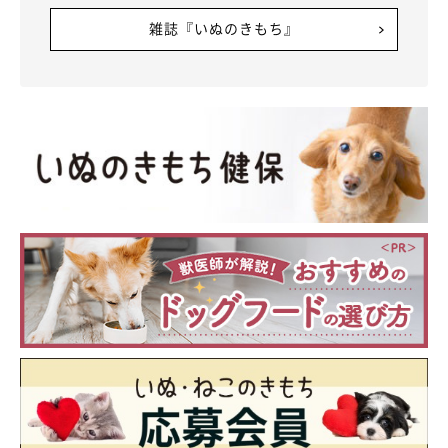
雑誌『いぬのきもち』
@shiba48love
ーー今回の八つ当たりの原因は、「雨」が関係しているようです
ね。銀次くんはほかに、どんなことで八つ当たりすることがあり
ますか？
飼い主さん：
「銀次はシャンプーや、散歩の後の足ふき、爪切りなど、苦手な
ことをされると八つ当たりして家中や庭を爆走します」