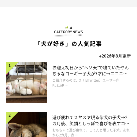
「犬が好き」の人気記事
※2026年8月更新
お迎え初日から“ヘソ天”で寝ていたやん
ちゃなコーギー子犬が7才に→ニコニ
コ“コーギースマイル”が魅力のコに成
ご紹介するのは、X（旧Twitter）ユーザー＠
長！
Kus1oK …
に、逃げた…！
遊び疲れてスヤスヤ眠る柴犬の子犬→2
カ月後、笑顔としっぽで喜びを表すコに
成長！
おもちゃで遊び疲れて、こてんと眠った子犬。あれ
から2カ月、表 …