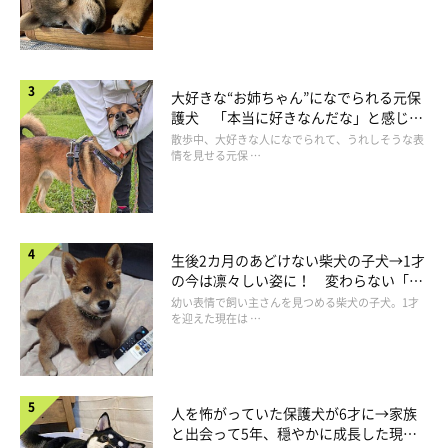
大好きな“お姉ちゃん”になでられる元保
護犬 「本当に好きなんだな」と感じる
表情にほっこり
散歩中、大好きな人になでられて、うれしそうな表
情を見せる元保 …
生後2カ月のあどけない柴犬の子犬→1才
の今は凛々しい姿に！ 変わらない「く
りくりおめめ」にもほっこり
幼い表情で飼い主さんを見つめる柴犬の子犬。1才
「ちょっと何を言ってるかわかりませんね〜」
を迎えた現在は …
@shiba48love
何も言わずにその場から逃亡
。まさかのシラを切り通す作戦に出
人を怖がっていた保護犬が6才に→家族
る銀次くんでした。
と出会って5年、穏やかに成長した現在