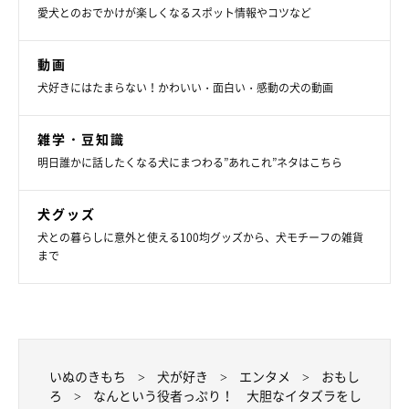
愛犬とのおでかけが楽しくなるスポット情報やコツなど
「私はずっと犯行を見ながら録画してるのに、あたかも銀次は
『俺はやってない、知らない何の事!?』
という素振りでした。実
動画
際に噛んだスリッパを見ながらもとぼけてる姿に、
柴犬は役者と
犬好きにはたまらない！かわいい・面白い・感動の犬の動画
いうか、たまに演技すると聞いたことがあるので
…その通りだと
思いました」
雑学・豆知識
明日誰かに話したくなる犬にまつわる”あれこれ”ネタはこちら
ーーあのすっとぼけ具合…ほんとうに役者のようでした！（笑）
犬グッズ
犬との暮らしに意外と使える100均グッズから、犬モチーフの雑貨
まで
いぬのきもち
犬が好き
エンタメ
おもし
ろ
なんという役者っぷり！ 大胆なイタズラをし