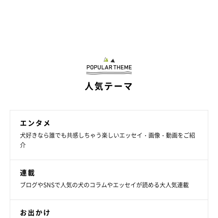
@shiba48love
大胆なイタズラをしてシラを切って逃亡…銀次くんのおもしろ可
愛い行動に思わず笑ってしまったという人もいるでしょう。
人気テーマ
そこでいぬのきもちWEB MAGAZINEでは、このときの出来事につ
いて、飼い主さんにお話を聞いてみることに！
エンタメ
犬好きなら誰でも共感しちゃう楽しいエッセイ・画像・動画をご紹
介
ーー飼い主さんは銀次くんが逃亡するまでの一連の流れを見てい
たと思いますが、振り返ってみてどんなお気持ちですか？
連載
ブログやSNSで人気の犬のコラムやエッセイが読める大人気連載
飼い主さん：
お出かけ