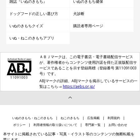
雑誌『いぬのきもち』
いぬのきもち健保
るときは、スマホを向けただけでスマホに噛みつこうとすること
も！
『俺の物は俺の物、他人の物も俺の物』
というように、ジ
ドッグフードの正しい選び方
犬診断
ャイアン的な一面もあります（笑）」
いぬのきもちクイズ
購読者専用ページ
いぬ・ねこのきもちアプリ
ーーTwitterのプロフィールにも、「ガムは俺の相棒だぜ」と書
ＡＢＪマークは、この電子書店・電子書籍配信サービス
いてありますよね♪
が、著作権者からコンテンツ使用許諾を得た正規版配信サ
ービスであることを示す登録商標（登録番号 第11091003
号）です。
ABJマークの詳細、ABJマークを掲示しているサービスの一
覧はこちら→
https://aebs.or.jp/
いぬのきもち・ねこのきもち
ねこのきもち
広告掲載
利用規約
ポリシー
利用者情報の取り扱いについて
専門家一覧
お問い合わせ
本サイトに掲載されている記事・写真・イラスト等のコンテンツの無断転載を
禁じます。