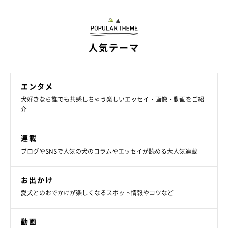
人気テーマ
その気持ちは良く分かる。大吉を迎えるかどうか、吐きそうにな
るほど悩んだから。これまで生きてきて悩んで吐きそうになった
エンタメ
のは、あのときだけだ。でも大吉を迎えた初日に、そんな悩みは
犬好きなら誰でも共感しちゃう楽しいエッセイ・画像・動画をご紹
介
消えた。大福を迎えてよかったと思っている。富士丸のことも忘
れていない。そして今に至る。私の場合は、そんな感じだ。
連載
ブログやSNSで人気の犬のコラムやエッセイが読める大人気連載
お出かけ
愛犬とのおでかけが楽しくなるスポット情報やコツなど
動画