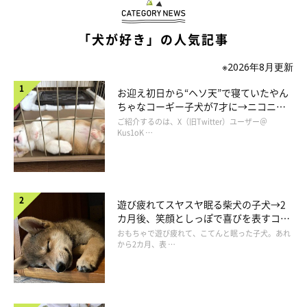
日かけることも、犬のゴハンを作ることも、水がなくなっていな
いか注意して見る必要もない。制約が色々なくなり自由になった
「犬が好き」の人気記事
はずなのに、それが暇なのだ。
※2026年8月更新
お迎え初日から“ヘソ天”で寝ていたやん
ちゃなコーギー子犬が7才に→ニコニ
コ“コーギースマイル”が魅力のコに成
ご紹介するのは、X（旧Twitter）ユーザー＠
長！
Kus1oK …
遊び疲れてスヤスヤ眠る柴犬の子犬→2
カ月後、笑顔としっぽで喜びを表すコに
成長！
おもちゃで遊び疲れて、こてんと眠った子犬。あれ
から2カ月、表 …