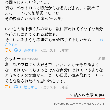
そんな人たちと話していて共通していたのは「ペットロスって、
暇なんだよね」ということだった。最初は悲しみのどん底で、半
年くらいは隠れて泣く日々が続くが、1年ほど経つと笑えるよう
になるし、周囲からは以前と同じように見えるのではないかと思
う。本人は決して忘れたわけではなく、むしろ思い出さない日は
ないのだが、あえて口に出すこともなく、表面上は普通に振る舞