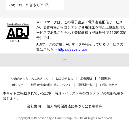
いぬ・ねこのきもちアプリ
ＡＢＪマークは、この電子書店・電子書籍配信サービス
が、著作権者からコンテンツ使用許諾を得た正規版配信サ
ービスであることを示す登録商標（登録番号 第11091003
号）です。
ABJマークの詳細、ABJマークを掲示しているサービスの一
覧はこちら→
https://aebs.or.jp/
いぬのきもち・ねこのきもち
ねこのきもち
広告掲載
利用規約
ポリシー
利用者情報の取り扱いについて
専門家一覧
お問い合わせ
本サイトに掲載されている記事・写真・イラスト等のコンテンツの無断転載を
禁じます。
会社案内
個人情報保護法に基づく公表事項等
Copyright © Benesse Style Care Group Co.,Ltd. All Rights Reserved.