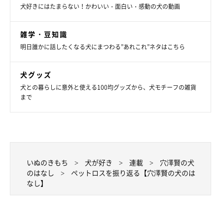
犬好きにはたまらない！かわいい・面白い・感動の犬の動画
雑学・豆知識
明日誰かに話したくなる犬にまつわる”あれこれ”ネタはこちら
犬グッズ
犬との暮らしに意外と使える100均グッズから、犬モチーフの雑貨
まで
プロフィール
穴澤 賢(あなざわ まさる)
1971年大阪生まれ。2005年、愛犬との日常をつづったブログ
「富士丸な日々」が話題となり、その後エッセイやコラムを執筆
いぬのきもち
犬が好き
連載
穴澤賢の犬
するようになる。著書に『ひとりと一匹』(小学館文庫)、自ら選
のはなし
ペットロスを振り返る【穴澤賢の犬のは
曲したコンピレーションアルバムとエッセイをまとめたCDブッ
なし】
ク『Another Side Of Music』(ワーナーミュージック・ジャパ
ン)、愛犬の死から一年後の心境を語った『またね、富士丸。』