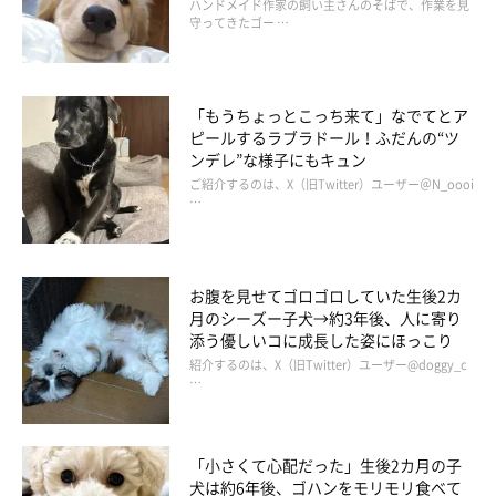
ハンドメイド作家の飼い主さんのそばで、作業を見
守ってきたゴー …
「もうちょっとこっち来て」なでてとア
ピールするラブラドール！ふだんの“ツ
今回話した中には、また新たな犬を迎えた人や、2年経つけどま
ンデレ”な様子にもキュン
だ迷っているという人、もう迎えるつもりはないという人がい
ご紹介するのは、X（旧Twitter）ユーザー＠N_oooi
た。それぞれが決めればいいことだと思う。ただ、「またあんな
…
悲しい思いをするのかと想像すると、どうしても踏み出せない」
という人がいたが、それは私も同じだった。
お腹を見せてゴロゴロしていた生後2カ
月のシーズー子犬→約3年後、人に寄り
添う優しいコに成長した姿にほっこり
紹介するのは、X（旧Twitter）ユーザー@doggy_c
…
「小さくて心配だった」生後2カ月の子
犬は約6年後、ゴハンをモリモリ食べて