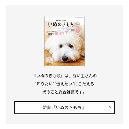
（世界文化社）、本連載をまとめた『また、犬と暮らして』(世
界文化社)などがある。2015年、長年犬と暮らした経験から
「DeLoreans」
というブランドを立ち上げる。
ブログ「Another Days」
ツイッター
インスタグラム
大吉(2011年8月17日生まれ・オス)
茨城県で放し飼いの白い犬(父)とある家庭の茶色い犬(母)の間に
『いぬのきもち』は、飼い主さんの
生まれる。飼い主募集サイトを経て穴澤家へ。敬語を話す小学生
“知りたい”“伝えたい”にこたえる
のように妙に大人びた性格。雷と花火と暴走族が苦手。せっかく
犬のこと総合雑誌です。
海の近くに引っ越したのに、海も砂浜もそんなに好きではないも
よう。
雑誌『いぬのきもち』
福助(2014年１月11日生まれ・オス)