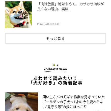
「肉球放置」絶対やめて。 カサカサ肉球が
とも思わない。ただ、なんとなく暇なのだ。長年の動きは体が覚
良くない理由、実は...
えていて、意図していないのに、いつも犬がいた場所へ首がくる
っと向いてしまう。そんな「癖」がなかなか抜けない。そして、
PR(AIGATE株式会社)
家具の後ろから抜け毛が出てきたりすると、自然に涙が頬をつた
う。何かが足りないのだが、足りないものも、それが決して満た
もっと見る
されないことを知っている。だから諦めるしかない。私が経験し
たペットロスとはそういうものだった。
あわせて読みたい！
「犬が好き」の新着記事
飼い主さんのそばで作業を見守っていた
ゴールデンの子犬→1才の今も変わらな
い“見守り隊”の姿にほっこり