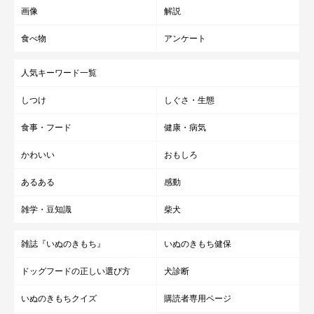
画像
解説
食べ物
アンケート
人気キーワード一覧
しつけ
しぐさ・生態
食事・フード
健康・病気
かわいい
おもしろ
あるある
感動
雑学・豆知識
柴犬
雑誌『いぬのきもち』
いぬのきもち健保
ドッグフードの正しい選び方
犬診断
いぬのきもちクイズ
購読者専用ページ