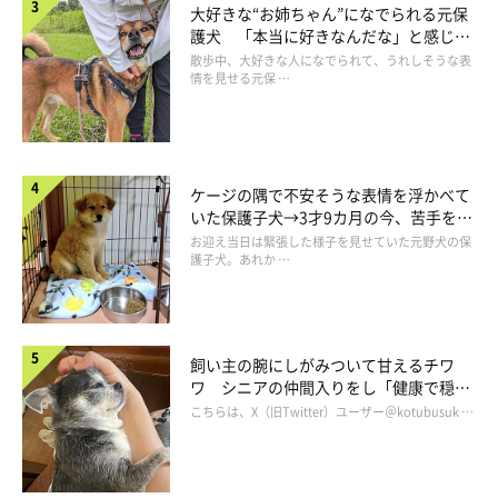
大好きな“お姉ちゃん”になでられる元保
暇を感じる合間に思い出す
護犬 「本当に好きなんだな」と感じる
表情にほっこり
散歩中、大好きな人になでられて、うれしそうな表
情を見せる元保 …
ケージの隅で不安そうな表情を浮かべて
いた保護子犬→3才9カ月の今、苦手を克
服し頼もしいコに成長！
お迎え当日は緊張した様子を見せていた元野犬の保
護子犬。あれか …
飼い主の腕にしがみついて甘えるチワ
ワ シニアの仲間入りをし「健康で穏や
かな暮らしが続いてほしい」と願う
こちらは、X（旧Twitter）ユーザー＠kotubusuk …
そんなことを人に言ってもしょうがないし、分かってもらいたい